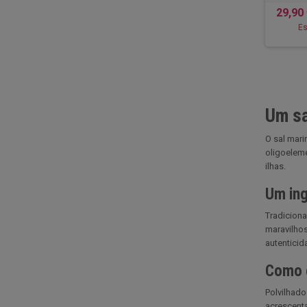
29,90
Es
Um sa
O sal mari
oligoeleme
ilhas.
Um ing
Tradiciona
maravilho
autenticida
Como é
Polvilhado
acrescenta