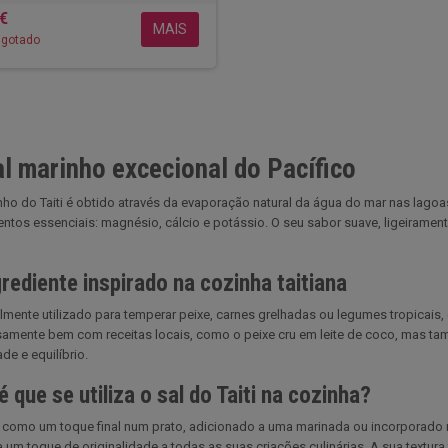
 €
MAIS
gotado
l marinho excecional do Pacífico
nho do Taiti é obtido através da evaporação natural da água do mar nas lagoa
ntos essenciais: magnésio, cálcio e potássio. O seu sabor suave, ligeirame
rediente inspirado na cozinha taitiana
lmente utilizado para temperar peixe, carnes grelhadas ou legumes tropicais
samente bem com receitas locais, como o peixe cru em leite de coco, mas
de e equilíbrio.
 que se utiliza o sal do Taiti na cozinha?
 como um toque final num prato, adicionado a uma marinada ou incorporado nu
 um toque de originalidade a todas as suas criações culinárias. A sua textura f