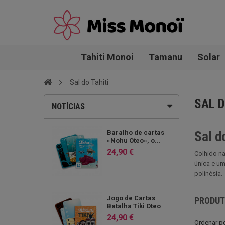
Tahiti Monoi
Tamanu
Solar
Sal do Tahiti
SAL D
NOTÍCIAS
Baralho de cartas
Sal d
«Nohu Oteo», o...
24,90 €
Colhido na
única e um
polinésia.
Jogo de Cartas
PRODU
Batalha Tiki Oteo
24,90 €
Ordenar p