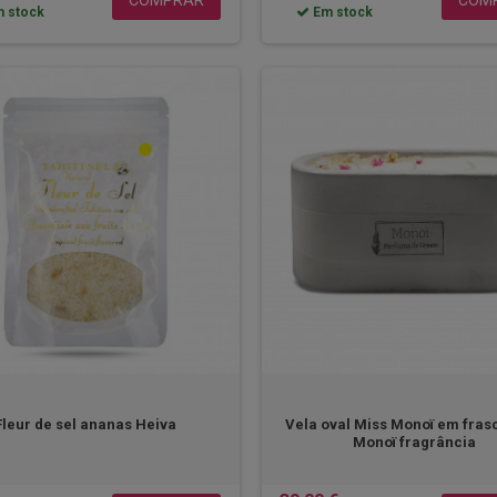
 stock
Em stock
Fleur de sel ananas Heiva
Vela oval Miss Monoï em fras
Monoï fragrância