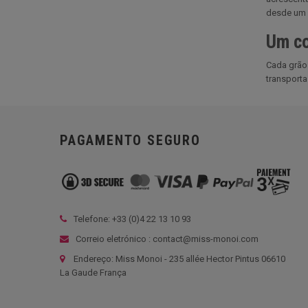
desde um s
Um co
Cada grão 
transporta
PAGAMENTO SEGURO
Telefone: +33 (
0)4 22 13 10 93
Correio eletrónico : contact@miss-monoi.com
Endereço: Miss Monoi - 235 allée Hector Pintus 06610
La Gaude França