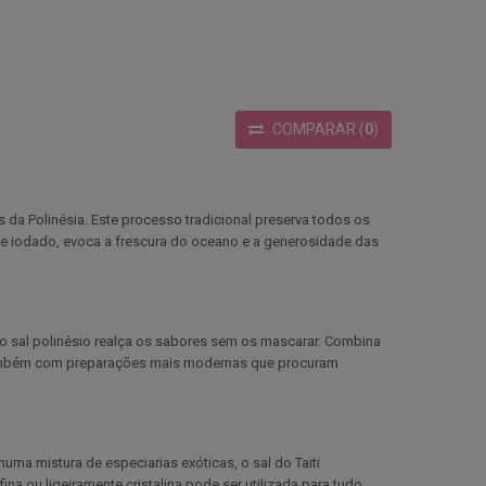
COMPARAR
(
0
)
s da Polinésia. Este processo tradicional preserva todos os
nte iodado, evoca a frescura do oceano e a generosidade das
, o sal polinésio realça os sabores sem os mascarar. Combina
 também com preparações mais modernas que procuram
ma mistura de especiarias exóticas, o sal do Taiti
ina ou ligeiramente cristalina pode ser utilizada para tudo,