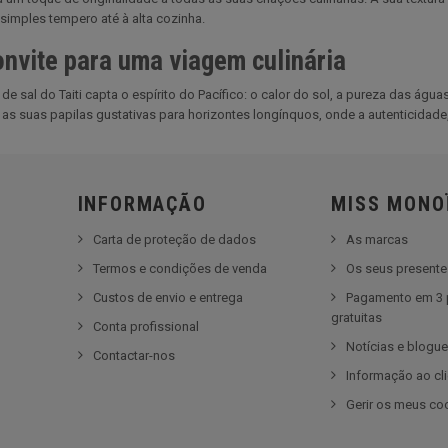
imples tempero até à alta cozinha.
nvite para uma viagem culinária
de sal do Taiti capta o espírito do Pacífico: o calor do sol, a pureza das água
 as suas papilas gustativas para horizontes longínquos, onde a autenticidade,
INFORMAÇÃO
MISS MONO
Carta de proteção de dados
As marcas
Termos e condições de venda
Os seus present
Custos de envio e entrega
Pagamento em 3 
gratuitas
Conta profissional
Notícias e blogu
Contactar-nos
Informação ao cl
Gerir os meus co