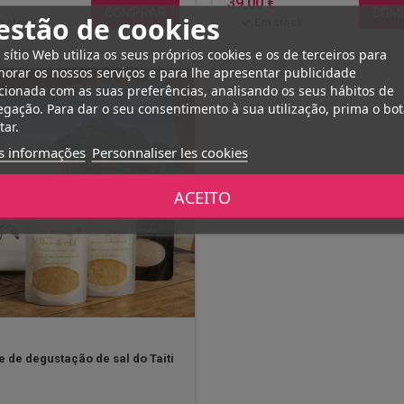
39,00 €
COMPRAR
COM
estão de cookies
 stock
Em stock
 sítio Web utiliza os seus próprios cookies e os de terceiros para
orar os nossos serviços e para lhe apresentar publicidade
cionada com as suas preferências, analisando os seus hábitos de
gação. Para dar o seu consentimento à sua utilização, prima o bo
tar.
s informações
Personnaliser les cookies
ACEITO
 de degustação de sal do Taiti