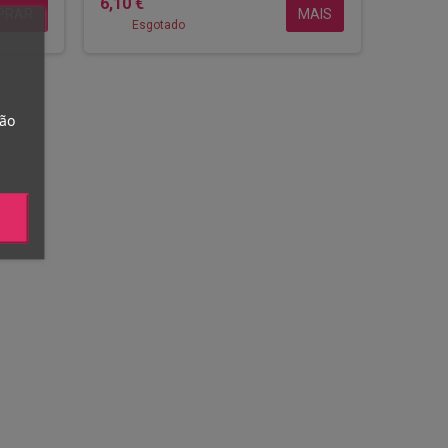
6,10 €
PRAR
MAIS
Esgotado
tão