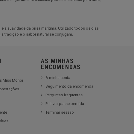
s e a suavidade da brisa marítima. Utilizado todos os dias,
 a tradição e o sabor natural se conjugam.
Ï
AS MINHAS
ENCOMENDAS
A minha conta
es Miss Monoï
Seguimento da encomenda
prestações
Perguntas frequentes
e
Palavra-passe perdida
iente
Terminar sessão
okies