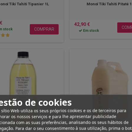
onoï Tiki Tahiti Tipanier 1L
Monoï Tiki Tahiti Pitaté 
 €
42,90 €
COM
COMPRAR
m stock
Em stock
estão de cookies
 sítio Web utiliza os seus próprios cookies e os de terceiros para
orar os nossos serviços e para lhe apresentar publicidade
cionada com as suas preferências, analisando os seus hábitos de
gação. Para dar o seu consentimento à sua utilização, prima o bo