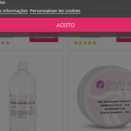
tar.
Monoï Tiki Tahiti
Monoï Tiki Tahiti
s informações
Personnaliser les cookies
Monoi AO Tiki Tahiti 1L
Monoï Tiki Tahiti Tiaré 5 li
ACEITO
 €
165,00 €
COMPRAR
COM
m stock
Em stock