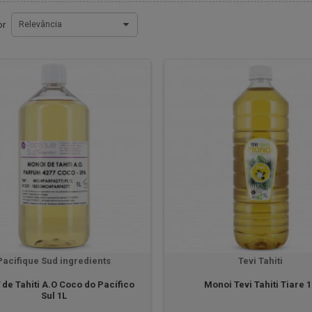
or
Relevância
Pacifique Sud ingredients
Tevi Tahiti
de Tahiti A.O Coco do Pacífico
Monoi Tevi Tahiti Tiare 
Sul 1L