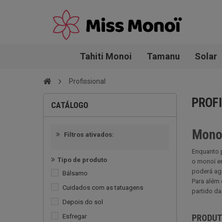
Tahiti Monoi
Tamanu
Solar
Profissional
PROF
CATÁLOGO
Monoï
Filtros ativados:
Enquanto p
Tipo de produto
o monoï e
poderá ago
Bálsamo
Para além 
Cuidados com as tatuagens
partido d
Depois do sol
Esfregar
PRODU