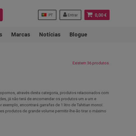
PT
Entrar
0,00 €
s
Marcas
Notícias
Blogue
Existem 36 produtos.
propomos, através desta categoria, produtos relacionados com
des, já não terá de encomendar os produtos um a um e
xemplo, encontrará garrafas de 1 litro de Tahitian monoï.
es produtos de grande volume permitir-lhe-ão tirar o máximo