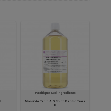
Pacifique Sud ingredients
1L
Monoï de Tahiti A.O South Pacific Tiare
1L