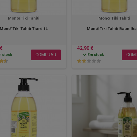
Monoï Tiki Tahiti
Monoï Tiki Tahiti
Monoï Tiki Tahiti Tiaré 1L
Monoï Tiki Tahiti Baunilha
 €
42,90 €
COMPRAR
COM
 stock
Em stock