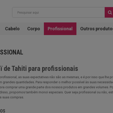
Cabelo
Corpo
Profissional
Outros produto
ISSIONAL
 de Tahiti para profissionais
rofissional, as suas expectativas não são as mesmas, e é por isso que lhe 
m grandes quantidades. Para responder o melhor possível às suas necessida
ra comprar uma grande parte dos nossos produtos em grandes volumes. Por e
disso, propomos também monoï especiais. Quer seja profissional ou não, est
as suas compras.
TOS