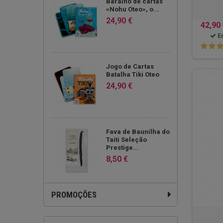
Baralho de cartas
«Nohu Oteo», o...
24,90 €
42,90
E
Jogo de Cartas
Batalha Tiki Oteo
24,90 €
Fava de Baunilha do
Taiti Seleção
Prestige...
8,50 €
PROMOÇÕES