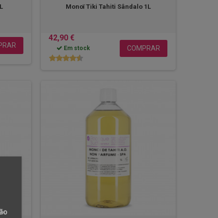
1L
Monoï Tiki Tahiti Sândalo 1L
42,90 €
PRAR
COMPRAR
Em stock
tão