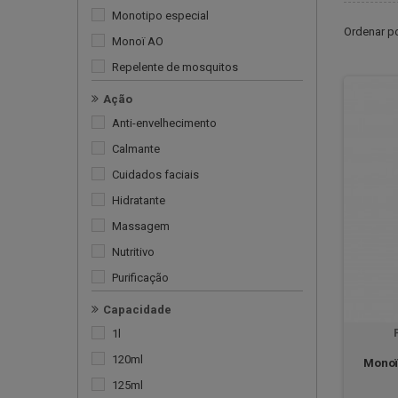
Monotipo especial
Ordenar p
Monoï AO
Repelente de mosquitos
Óleo
Ação
Óleo de coco
Anti-envelhecimento
Calmante
Cuidados faciais
Hidratante
Massagem
Nutritivo
Purificação
Reparador
Capacidade
Repelente de mosquitos
1l
120ml
Monoï 
125ml