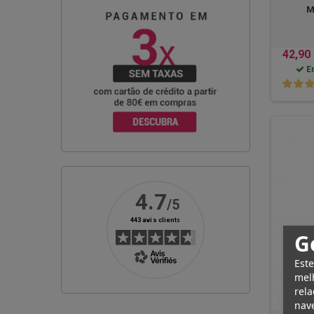
M
42,90
E
G
Este
melh
rela
nave