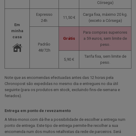
Córsega)
Expresso
Carga fixa, máximo 20 kg.
11,50 €
24h
(exceto a Córsega)
Em
minha
Para compras superiores
casa
Grátis
a 59 euros, sem limite de
Padrão
peso.
48/72h
Tarifa fixa, sem limite de
5,90 €
peso.
Note que as encomendas efectuadas antes das 12 horas pela
Chronopost são expedidas no mesmo dia e entregues no dia útil
seguinte (para os produtos em stock, excluindo fins-de-semana e
feriados).
Entrega em ponto de revezamento
A Miss-monoi.com dá-lhe a possibilidade de escolher a entrega num
ponto de entrega. Este tipo de entrega permite-lhe recolher a sua
encomenda num dos muitos retalhistas da rede de parceiros. Será