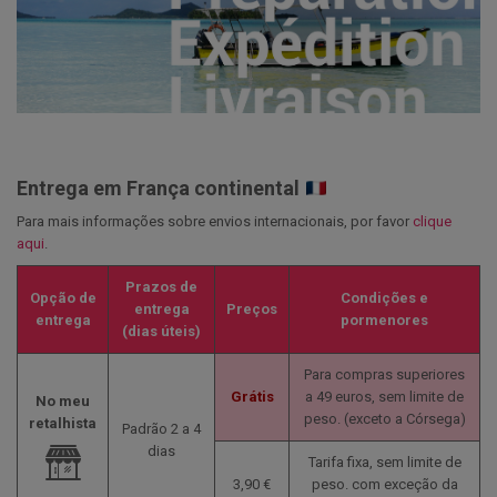
Entrega em França continental
Para mais informações sobre envios internacionais, por favor
clique
aqui
.
Prazos de
Opção de
Condições e
entrega
Preços
entrega
pormenores
(dias úteis)
Para compras superiores
Grátis
a 49 euros, sem limite de
No meu
peso.
(exceto a Córsega)
retalhista
Padrão 2 a 4
dias
Tarifa fixa, sem limite de
3,90 €
peso.
com exceção da