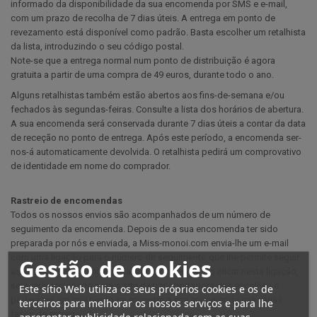
informado da disponibilidade da sua encomenda por SMS e e-mail,
com um prazo de recolha de 7 dias úteis. A entrega em ponto de
revezamento está disponível como padrão. Basta escolher um retalhista
da lista, introduzindo o seu código postal.
Note-se que a entrega normal num ponto de distribuição é agora
gratuita a partir de uma compra de 49 euros, durante todo o ano.
Alguns retalhistas também estão abertos aos fins-de-semana e/ou
fechados às segundas-feiras. Consulte a lista dos horários de abertura.
A sua encomenda será conservada durante 7 dias úteis a contar da data
de receção no ponto de entrega. Após este período, a encomenda ser-
nos-á automaticamente devolvida. O retalhista pedirá um comprovativo
de identidade em nome do comprador.
Rastreio de encomendas
Todos os nossos envios são acompanhados de um número de
seguimento da encomenda. Depois de a sua encomenda ter sido
preparada por nós e enviada, a Miss-monoi.com envia-lhe um e-mail
com uma ligação para o número de seguimento que lhe permite seguir
Gestão de cookies
as várias fases de entrega da sua encomenda. Ao clicar nesta ligação,
será redireccionado para o site da transportadora que escolheu e
Este sítio Web utiliza os seus próprios cookies e os de
poderá ver em que ponto se encontra a sua encomenda nas várias
terceiros para melhorar os nossos serviços e para lhe
fases de entrega.