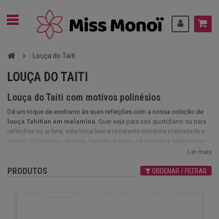
Louça do Taiti
LOUÇA DO TAITI
Louça do Taiti com motivos polinésios
Dê um toque de exotismo às suas refeições com a nossa coleção de
louça Tahitian em melamina
. Quer seja para uso quotidiano ou para
refeições ao ar livre, esta loiça leve e resistente combina praticidade e
design. Cada peça -
pratos, tigelas, copos, chávenas e tabuleiros
-
está decorada com motivos inspirados nas tatuagens tradicionais da
Ler mais
Polinésia, para um toque caloroso e autêntico. Oferecido a um preço
PRODUTOS
acessível, este serviço de mesa combina estética e funcionalidade,
ORDENAR / FILTRAR
ideal para criar uma mesa com as cores das ilhas sem comprometer a
qualidade.