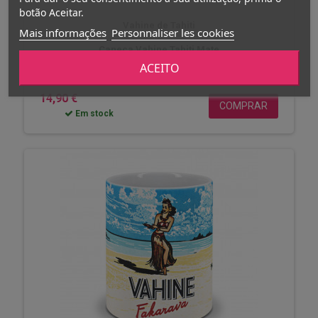
botão Aceitar.
Vahine de Tahiti
Mais informações
Personnaliser les cookies
Caneca Vahine Tahiti Mate
ACEITO
14,90 €
COMPRAR
Em stock