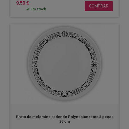
9,50 €
COMPRAR
Em stock
Prato de melamina redondo Polynesian tatoo 4 peças
25 cm