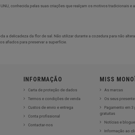
NU, conhecida pelas suas criações que realçam os motivos tradicionais e a c
da a delicadeza da flor de sal. Não utilizar durante a cozedura para não alte
os afiados para preservar a superfície.
INFORMAÇÃO
MISS MONO
Carta de proteção de dados
As marcas
Termos e condições de venda
Os seus present
Custos de envio e entrega
Pagamento em 3 
gratuitas
Conta profissional
Notícias e blogu
Contactar-nos
Informação ao cl