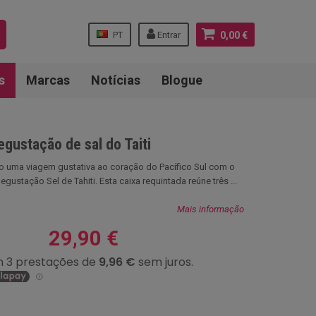
PT
Entrar
0,00 €
s
Marcas
Notícias
Blogue
gustação de sal do Taiti
io uma viagem gustativa ao coração do Pacífico Sul com o
ustação Sel de Tahiti. Esta caixa requintada reúne três ...
Mais informação
29,90 €