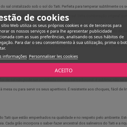
l do sal cristalizado sob o sol do Taiti. Perfeita para temperar subtilmente 
estão de cookies
 local com a delicadeza salgada da flor de sal. Uma combinação original qu
 sítio Web utiliza os seus próprios cookies e os de terceiros para
orar os nossos serviços e para lhe apresentar publicidade
ga com as notas florais e gourmet da baunilha do Taiti. Uma explosão de sa
cionada com as suas preferências, analisando os seus hábitos de
gação. Para dar o seu consentimento à sua utilização, prima o bo
com um design inspirado nas tatuagens tradicionais da Polinésia. Atraente e
tar.
s informações
Personnaliser les cookies
ACEITO
e servir, para conservar toda a sua textura estaladiça e o seu sabor. Polvilhe s
or de sal não pode ser cozinhada como o sal tradicional: é sublime, não se s
 mesa ou para servir os seus aperitivos. É resistente aos choques, fácil de
do Taiti que estão empenhados na qualidade e no respeito pelo ambiente. Es
a. Cada grão incorpora o saber-fazer ancestral dos salineiros do Taiti e a riqu