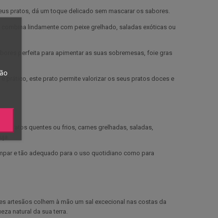
os seus pratos, dá um toque delicado sem mascarar os sabores.
e combina lindamente com peixe grelhado, saladas exóticas ou
bores perfeita para apimentar as suas sobremesas, foie gras
tão
 prático, este prato permite valorizar os seus pratos doces e
obre pratos quentes ou frios, carnes grelhadas, saladas,
uja.
 limpar e tão adequado para o uso quotidiano como para
tes artesãos colhem à mão um sal excecional nas costas da
eza natural da sua terra.