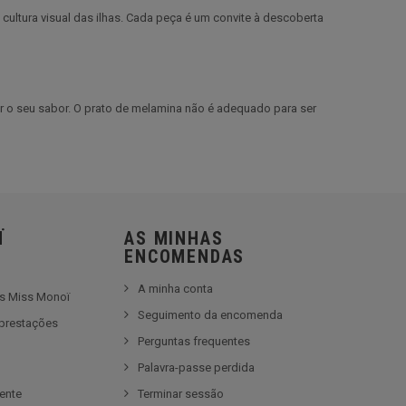
ultura visual das ilhas. Cada peça é um convite à descoberta
rar o seu sabor. O prato de melamina não é adequado para ser
Ï
AS MINHAS
ENCOMENDAS
A minha conta
es Miss Monoï
Seguimento da encomenda
prestações
Perguntas frequentes
e
Palavra-passe perdida
iente
Terminar sessão