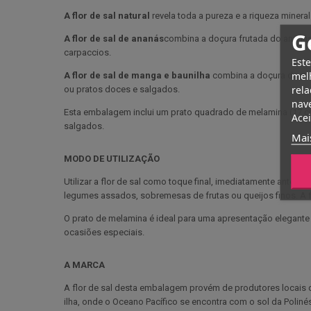
A flor de sal natural
revela toda a pureza e a riqueza minera
G
A flor de sal de ananás
combina a doçura frutada do ananás
carpaccios.
Este
melh
A flor de sal de manga e baunilha
combina a doçura da man
rela
ou pratos doces e salgados.
nave
Esta embalagem inclui um prato quadrado de melamina (17 cm) 
Acei
salgados.
Mai
MODO DE UTILIZAÇÃO
Utilizar a flor de sal como toque final, imediatamente antes d
legumes assados, sobremesas de frutas ou queijos finos. A fl
O prato de melamina é ideal para uma apresentação elegante à
ocasiões especiais.
A MARCA
A flor de sal desta embalagem provém de produtores locais 
ilha, onde o Oceano Pacífico se encontra com o sol da Polinési