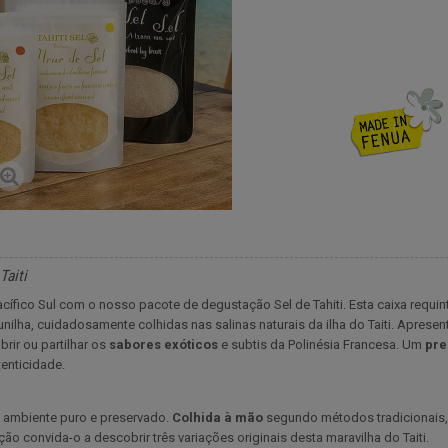
Taiti
ífico Sul com o nosso pacote de degustação Sel de Tahiti. Esta caixa requinta
baunilha, cuidadosamente colhidas nas salinas naturais da ilha do Taiti. Ap
rir ou partilhar os
sabores exóticos
e subtis da Polinésia Francesa. Um
pre
tenticidade.
um ambiente puro e preservado.
Colhida à mão
segundo métodos tradicionais, di
o convida-o a descobrir três variações originais desta maravilha do Taiti.