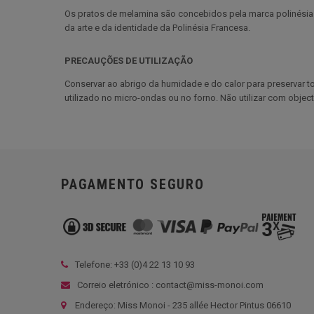
Os pratos de melamina são concebidos pela marca polinésia U
da arte e da identidade da Polinésia Francesa.
PRECAUÇÕES DE UTILIZAÇÃO
Conservar ao abrigo da humidade e do calor para preservar to
utilizado no micro-ondas ou no forno. Não utilizar com object
PAGAMENTO SEGURO
Telefone: +33 (
0)4 22 13 10 93
Correio eletrónico : contact@miss-monoi.com
Endereço: Miss Monoi - 235 allée Hector Pintus 06610