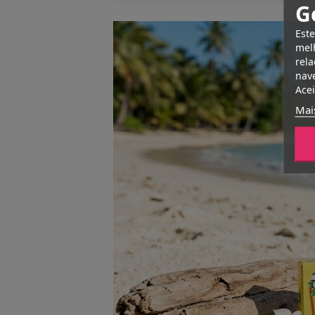
G
Este
melh
rela
nave
Acei
Mai