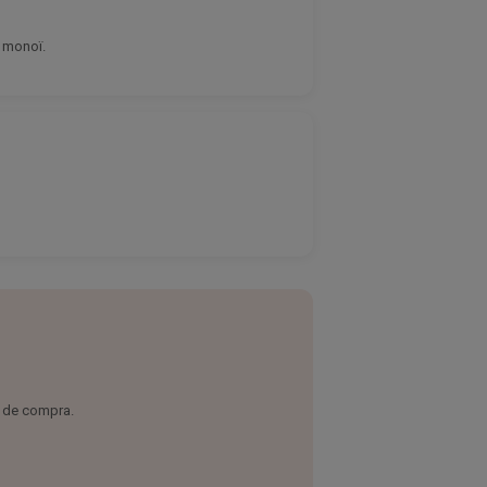
e monoï.
€ de compra.