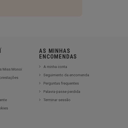
Ï
AS MINHAS
ENCOMENDAS
A minha conta
es Miss Monoï
Seguimento da encomenda
prestações
Perguntas frequentes
e
Palavra-passe perdida
iente
Terminar sessão
okies