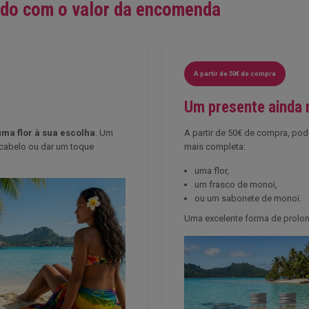
rdo com o valor da encomenda
A partir de 50€ de compra
Um presente ainda 
uma flor à sua escolha
. Um
A partir de 50€ de compra, po
 cabelo ou dar um toque
mais completa:
uma flor,
um frasco de monoï,
ou um sabonete de monoï.
Uma excelente forma de prolong