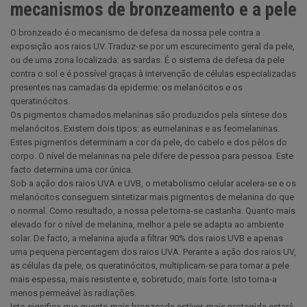
mecanismos de bronzeamento e a pele
O bronzeado é o mecanismo de defesa da nossa pele contra a
exposição aos raios UV. Traduz-se por um escurecimento geral da pele,
ou de uma zona localizada: as sardas. É o sistema de defesa da pele
contra o sol e é possível graças à intervenção de células especializadas
presentes nas camadas da epiderme: os melanócitos e os
queratinócitos.
Os pigmentos chamados melaninas são produzidos pela síntese dos
melanócitos. Existem dois tipos: as eumelaninas e as feomelaninas.
Estes pigmentos determinam a cor da pele, do cabelo e dos pêlos do
corpo. O nível de melaninas na pele difere de pessoa para pessoa. Este
facto determina uma cor única.
Sob a ação dos raios UVA e UVB, o metabolismo celular acelera-se e os
melanócitos conseguem sintetizar mais pigmentos de melanina do que
o normal. Como resultado, a nossa pele torna-se castanha. Quanto mais
elevado for o nível de melanina, melhor a pele se adapta ao ambiente
solar. De facto, a melanina ajuda a filtrar 90% dos raios UVB e apenas
uma pequena percentagem dos raios UVA. Perante a ação dos raios UV,
as células da pele, os queratinócitos, multiplicam-se para tornar a pele
mais espessa, mais resistente e, sobretudo, mais forte. Isto torna-a
menos permeável às radiações.
Isto significa que quanto mais bronzeada estiver, mais protegida estará