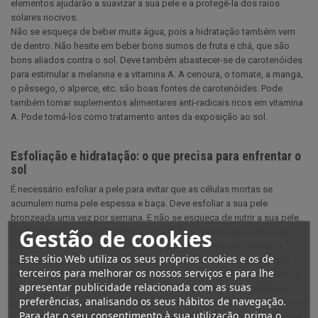
elementos ajudarão a suavizar a sua pele e a protegê-la dos raios
solares nocivos.
Não se esqueça de beber muita água, pois a hidratação também vem
de dentro. Não hesite em beber bons sumos de fruta e chá, que são
bons aliados contra o sol. Deve também abastecer-se de carotenóides
para estimular a melanina e a vitamina A. A cenoura, o tomate, a manga,
o pêssego, o alperce, etc. são boas fontes de carotenóides. Pode
também tomar suplementos alimentares anti-radicais ricos em vitamina
A. Pode tomá-los como tratamento antes da exposição ao sol.
Esfoliação e hidratação: o que precisa para enfrentar o
sol
É necessário esfoliar a pele para evitar que as células mortas se
acumulem numa pele espessa e baça. Deve esfoliar a sua pele
bronzeada uma vez por semana. E não se esqueça de nutrir a sua pele.
Gestão de cookies
Deve hidratar a pele de manhã, à noite e, sobretudo, depois de cada
exposição ao sol. Pode alternar entre diferentes tipos de produtos
Este sítio Web utiliza os seus próprios cookies e os de
cosméticos, tais como cremes, leites, óleos, bálsamos e manteigas.
terceiros para melhorar os nossos serviços e para lhe
Para uma pele flexível, lisa, elástica e com um bronzeado duradouro, é
apresentar publicidade relacionada com as suas
necessário fornecer água e óleo à sua pele. Escolha óleos vegetais
preferências, analisando os seus hábitos de navegação.
ricos em vitaminas, ómegas e ácidos gordos, como o óleo de monoï ou
Para dar o seu consentimento à sua utilização, prima o
o óleo de leite de coco virgem. Os bálsamos, leites e cremes fornecem