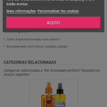
botão Aceitar.
óleo e água à pele. Pode utilizar bálsamos de monoi, karité ou baunilha,
bem como leites nutritivos.
Mais informações
Personnaliser les cookies
PUBLICAÇÕES RELACIONADAS
ACEITO
Publicações relacionadas a "Um bronzeado perfeito? Descubra os
nossos segredos"
Como é que me bronzeio com monoi?
Bronzeamento com monoi: cuidado, perigo!
CATEGORIAS RELACIONADAS
Categorias relacionadas a "Um bronzeado perfeito? Descubra os
nossos segredos"