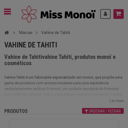
Marcas
Vahine de Tahiti
VAHINE DE TAHITI
Vahine de Tahitivahine Tahiti, produtos monoï e
cosméticos
Vahine Tahiti é um fabricante especializado em monoï, que propõe uma
gama de produtos com aromas insulares para uma experiência
verdadeiramente exótica! O monoï, um cuidado ancestral da Polinésia
com múltiplas virtudes, realça a sua beleza natural preservando a saúde
dos seus cabelos e do seu corpo. Resultado da maceração do extrato
Ler mais
da flor de tiare, planta emblemática das ilhas polinésias, em óleo de
PRODUTOS
ORDENAR / FILTRAR
coco, é utilizado pelas mulheres do Taiti desde tempos imemoriais.