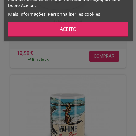
botão Aceitar.
Mais informações
Personnaliser les cookies
Vahine de Tahiti
ACEITO
Caneca Vahine branca brilhante Tahiti
12,90 €
COMPRAR
Em stock