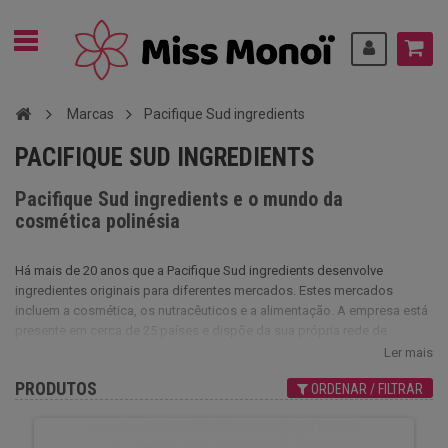
Marcas
Pacifique Sud ingredients
PACIFIQUE SUD INGREDIENTS
Pacifique Sud ingredients e o mundo da
cosmética polinésia
Há mais de 20 anos que a Pacifique Sud ingredients desenvolve
ingredientes originais para diferentes mercados. Estes mercados
incluem a cosmética, os nutracêuticos e a alimentação. A empresa está
presente em cerca de 25 países e dispõe da sua própria rede de
distribuição especializada. A marca compromete-se a respeitar e a
Ler mais
preservar a biodiversidade, a utilizar técnicas de extração respeitadoras
PRODUTOS
ORDENAR / FILTRAR
do ambiente e a desenvolver em conjunto com parceiros dos
arquipélagos polinésios.