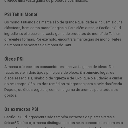
oferece uma vasta gama de produtos cosméticos:
PSi Tahiti Monoï
Os monoï taitianos da marca são de grande qualidade e incluem alguns
clássicos, bem como monoï originais. Para além disso, a Pacfique Sud
ingredients oferece uma vasta gama de produtos de monoï do Taiti em
diferentes formas. Por exemplo, encontrará manteigas de monoi, leites
de monoi e sabonetes de monoi do Taiti.
Óleos PSi
A marca oferece aos consumidores uma vasta gama de óleos. De
facto, existem dois tipos principais de óleos. Em primeiro lugar, os
óleos essenciais, símbolo de riqueza e de luxo, que o ajudarão a cuidar
do seu corpo. São um dos remédios milagrosos para a pele danificada.
Depois, os óleos vegetais, com uma gama de aromas para todos os
gostos.
Os extractos PSi
Pacifique Sud ingredients são também extractos de plantas raras e
únicas! De facto, a marca distingue-se dos seus concorrentes com esta