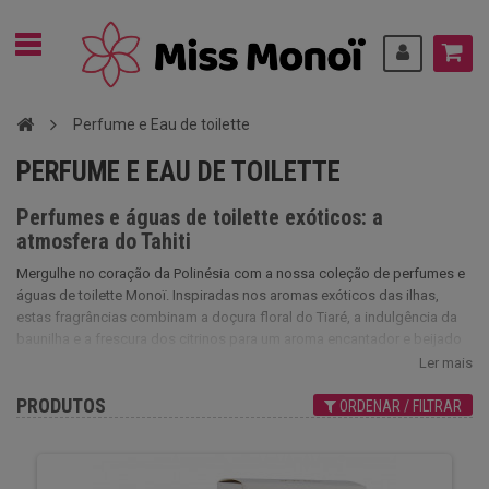
Perfume e Eau de toilette
PERFUME E EAU DE TOILETTE
Perfumes e águas de toilette exóticos: a
atmosfera do Tahiti
Mergulhe no coração da Polinésia com a nossa coleção de perfumes e
águas de toilette Monoï. Inspiradas nos aromas exóticos das ilhas,
estas fragrâncias combinam a doçura floral do Tiaré, a indulgência da
baunilha e a frescura dos citrinos para um aroma encantador e beijado
pelo sol. Quer se trate de uma eau de toilette leve e refrescante ou de
Ler mais
uma fragrância mais intensa e sensual, a nossa seleção revela toda a
PRODUTOS
magia de Monoï. Desde a primeira vaporização, estas criações únicas
ORDENAR / FILTRAR
evocam o calor da areia fina e a brisa perfumada das lagoas azul-
turquesa. Feche os olhos, inspire... e deixe-se transportar pelos aromas
do paraíso!