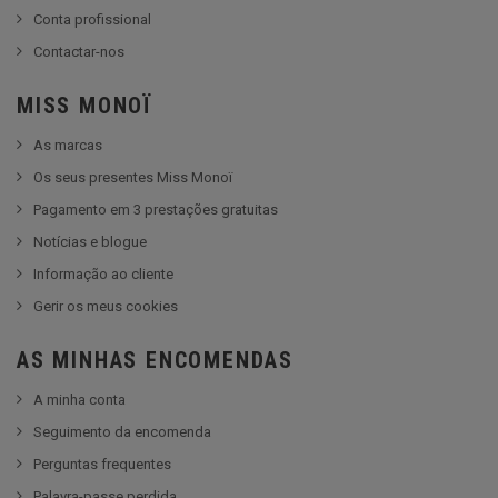
Conta profissional
Contactar-nos
MISS MONOÏ
As marcas
Os seus presentes Miss Monoï
Pagamento em 3 prestações gratuitas
Notícias e blogue
Informação ao cliente
Gerir os meus cookies
AS MINHAS ENCOMENDAS
A minha conta
Seguimento da encomenda
Perguntas frequentes
Palavra-passe perdida