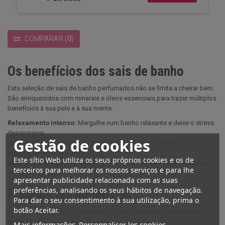
COMPARAR
(
0
)
Os benefícios dos sais de banho
Esta seleção de sais de banho perfumados não se limita a cheirar bem.
São enriquecidos com minerais e óleos essenciais para trazer múltiplos
benefícios à sua pele e à sua mente.
Relaxamento intenso:
Mergulhe num banho relaxante e deixe o stress
desaparecer.
Gestão de cookies
Hidratação da pele:
Os sais de banho suavizam e nutrem
profundamente a sua pele.
Este sítio Web utiliza os seus próprios cookies e os de
Bem-estar geral:
Desfrute de um momento de relaxamento total para
terceiros para melhorar os nossos serviços e para lhe
o corpo e a mente.
apresentar publicidade relacionada com as suas
preferências, analisando os seus hábitos de navegação.
Fragrâncias polinésias
Para dar o seu consentimento à sua utilização, prima o
botão Aceitar.
Viaje até ao coração da Polinésia com sais de banho com aromas
exóticos:
Mais informações
Personnaliser les cookies