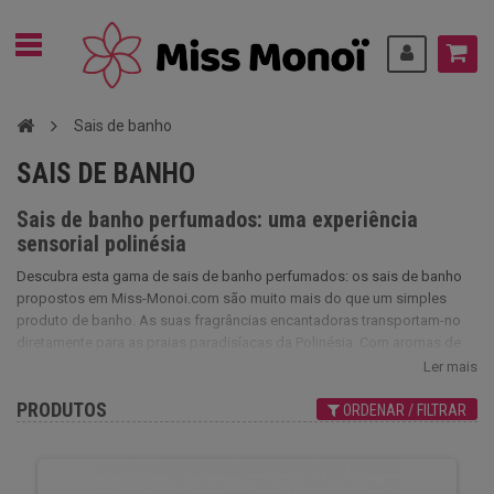
Sais de banho
SAIS DE BANHO
Sais de banho perfumados: uma experiência
sensorial polinésia
Descubra esta gama de sais de banho perfumados: os sais de banho
propostos em Miss-Monoi.com são muito mais do que um simples
produto de banho. As suas fragrâncias encantadoras transportam-no
diretamente para as praias paradisíacas da Polinésia. Com aromas de
coco, baunilha e tiare, cada banho torna-se um momento de
Ler mais
relaxamento e de prazer sensorial.
PRODUTOS
ORDENAR / FILTRAR