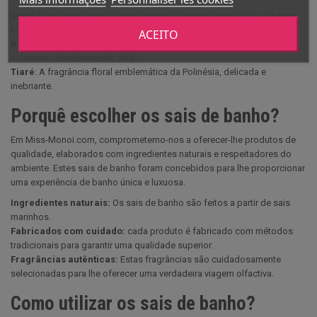
Coco:
Uma fragrância doce e gourmand que evoca as praias de areia
branca e os coqueiros.
ACEITO
Baunilha:
Uma fragrância doce e reconfortante, perfeita para um
momento de relaxamento total.
Tiaré
: A fragrância floral emblemática da Polinésia, delicada e
inebriante.
Porquê escolher os sais de banho?
Em Miss-Monoi.com, comprometemo-nos a oferecer-lhe produtos de
qualidade, elaborados com ingredientes naturais e respeitadores do
ambiente. Estes sais de banho foram concebidos para lhe proporcionar
uma experiência de banho única e luxuosa.
Ingredientes naturais:
Os sais de banho são feitos a partir de sais
marinhos.
Fabricados com cuidado:
cada produto é fabricado com métodos
tradicionais para garantir uma qualidade superior.
Fragrâncias autênticas:
Estas fragrâncias são cuidadosamente
selecionadas para lhe oferecer uma verdadeira viagem olfactiva.
Como utilizar os sais de banho?