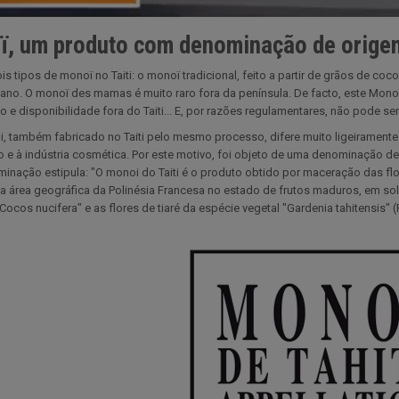
, um produto com denominação de orige
is tipos de monoï no Taiti: o monoï tradicional, feito a partir de grãos de 
iano. O monoï des mamas é muito raro fora da península. De facto, este Monoï
ão e disponibilidade fora do Taiti... E, por razões regulamentares, não pode s
, também fabricado no Taiti pelo mesmo processo, difere muito ligeiramente d
 e à indústria cosmética. Por este motivo, foi objeto de uma denominação de 
inação estipula: "O monoi do Taiti é o produto obtido por maceração das flo
a área geográfica da Polinésia Francesa no estado de frutos maduros, em sol
Cocos nucifera" e as flores de tiaré da espécie vegetal "Gardenia tahitensis" 