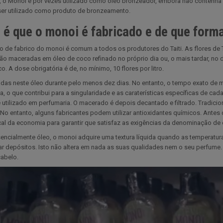
 o Monoï é por vezes utilizado como óleo bronzeador, embora não contenha 
ser utilizado como produto de bronzeamento.
é que o monoi é fabricado e de que forma
 de fabrico do monoi é comum a todos os produtores do Taiti. As flores de
ão maceradas em óleo de coco refinado no próprio dia ou, o mais tardar, no
co. A dose obrigatória é de, no mínimo, 10 flores por litro.
das neste óleo durante pelo menos dez dias. No entanto, o tempo exato de
, o que contribui para a singularidade e as caraterísticas específicas de c
 utilizado em perfumaria. O macerado é depois decantado e filtrado. Tradicio
 No entanto, alguns fabricantes podem utilizar antioxidantes químicos. Ante
cal da economia para garantir que satisfaz as exigências da denominação de
ncialmente óleo, o monoi adquire uma textura líquida quando as temperaturas
r depósitos. Isto não altera em nada as suas qualidades nem o seu perfume. 
abelo.