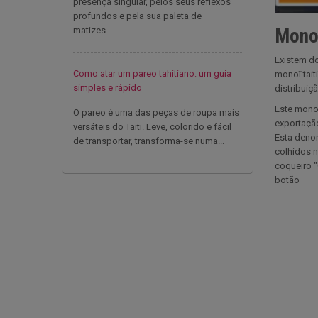
presença singular, pelos seus reflexos
profundos e pela sua paleta de
matizes...
Monoï
Existem do
Como atar um pareo tahitiano: um guia
monoï tait
simples e rápido
distribuiç
Este monoi
O pareo é uma das peças de roupa mais
exportação
versáteis do Taiti. Leve, colorido e fácil
Esta denom
de transportar, transforma-se numa...
colhidos n
coqueiro "
botão