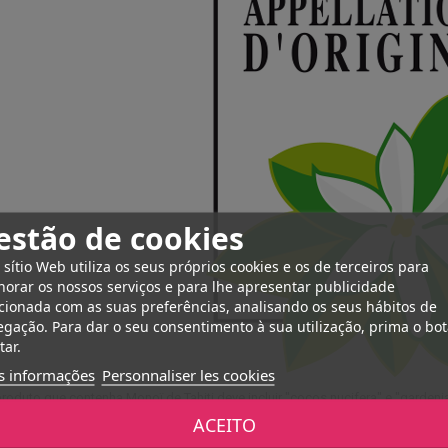
estão de cookies
 sítio Web utiliza os seus próprios cookies e os de terceiros para
orar os nossos serviços e para lhe apresentar publicidade
cionada com as suas preferências, analisando os seus hábitos de
gação. Para dar o seu consentimento à sua utilização, prima o bo
tar.
s informações
Personnaliser les cookies
roduto que contenha Monoï de Tahiti deve incluir "cocos nucifera" e "gardenia 
ão de origem, os cosméticos que contêm monoï de Tahiti podem também exibir
ACEITO
tos em questão pelos consumidores.