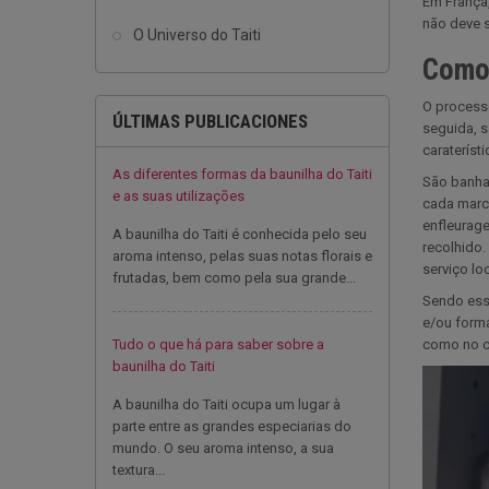
Em França,
não deve 
O Universo do Taiti
Como 
O processo
ÚLTIMAS PUBLICACIONES
seguida, s
caraterísti
As diferentes formas da baunilha do Taiti
São banha
e as suas utilizações
cada marca
enfleurage
A baunilha do Taiti é conhecida pelo seu
recolhido.
aroma intenso, pelas suas notas florais e
serviço lo
frutadas, bem como pela sua grande...
Sendo esse
e/ou forma
Tudo o que há para saber sobre a
como no c
baunilha do Taiti
A baunilha do Taiti ocupa um lugar à
parte entre as grandes especiarias do
mundo. O seu aroma intenso, a sua
textura...