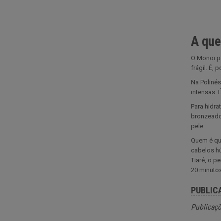
A que
O Monoi po
frágil. É, 
Na Polinés
intensas. 
Para hidra
bronzeado 
pele.
Quem é que
cabelos h
Tiaré, o 
20 minuto
PUBLIC
Publicaçõ