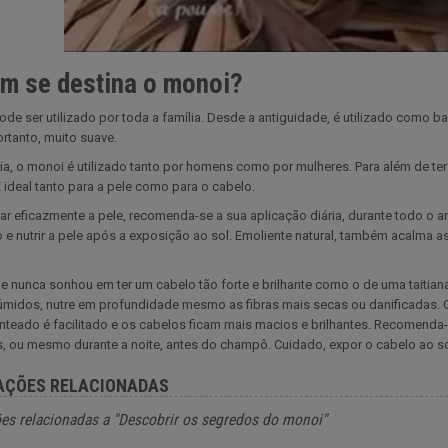
m se destina o monoi?
de ser utilizado por toda a família. Desde a antiguidade, é utilizado como 
portanto, muito suave.
ia, o monoi é utilizado tanto por homens como por mulheres. Para além de ter
É ideal tanto para a pele como para o cabelo.
tar eficazmente a pele, recomenda-se a sua aplicação diária, durante todo o a
e nutrir a pele após a exposição ao sol. Emoliente natural, também acalma 
 nunca sonhou em ter um cabelo tão forte e brilhante como o de uma taitia
úmidos, nutre em profundidade mesmo as fibras mais secas ou danificadas. G
penteado é facilitado e os cabelos ficam mais macios e brilhantes. Recomen
s, ou mesmo durante a noite, antes do champô. Cuidado, expor o cabelo ao s
AÇÕES RELACIONADAS
es relacionadas a "Descobrir os segredos do monoi"