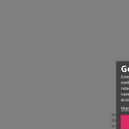
G
Este
melh
rela
nave
Acei
Mai
Qualquer p
denominaç
dos produ