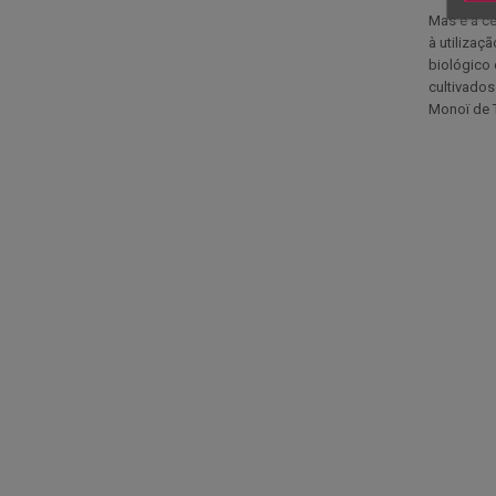
Mas e a ce
à utilizaç
biológico 
cultivados
Monoï de T