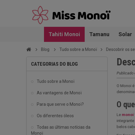
Tahiti Monoi
Tamanu
Solar
Blog
Tudo sobre a Monoï
Descobrir os s
Desc
CATEGORIAS DO BLOG
Publicado
Tudo sobre a Monoï
O Monoi é 
denominaç
As vantagens de Monoï
O que
Para que serve o Monoï?
Le
monoi 
Os diferentes óleos
integrante
belos cabe
Todas as últimas notícias da
Monoï