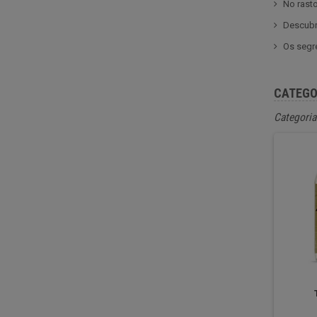
No rasto
Descubr
Os segr
CATEGO
Categoria