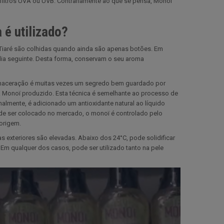
filtros UVA ou UVB. Contrariamente ao que se pensa, Monoï
 é utilizado?
 Tiaré são colhidas quando ainda são apenas botões. Em
 dia seguinte. Desta forma, conservam o seu aroma
 maceração é muitas vezes um segredo bem guardado por
ada Monoï produzido. Esta técnica é semelhante ao processo de
nalmente, é adicionado um antioxidante natural ao líquido
s de ser colocado no mercado, o monoï é controlado pelo
 origem.
 exteriores são elevadas. Abaixo dos 24°C, pode solidificar
Em qualquer dos casos, pode ser utilizado tanto na pele