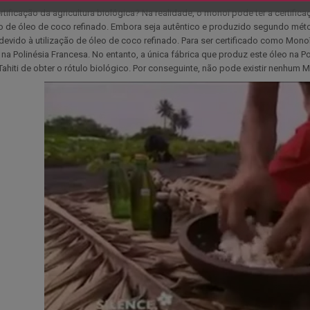
rtificação da agricultura biológica? Na realidade, o monoï pode ter a certif
ão de óleo de coco refinado. Embora seja autêntico e produzido segundo métod
devido à utilização de óleo de coco refinado. Para ser certificado como Monoï
 na Polinésia Francesa. No entanto, a única fábrica que produz este óleo na P
ahiti de obter o rótulo biológico. Por conseguinte, não pode existir nenhum M