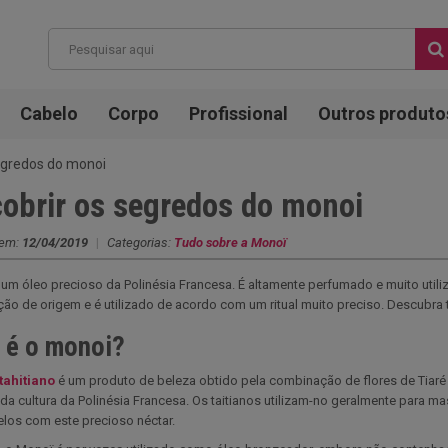
Cabelo
Corpo
Profissional
Outros produto
egredos do monoi
obrir os segredos do monoi
 em:
12/04/2019
|
Categorias:
Tudo sobre a Monoï
um óleo precioso da Polinésia Francesa. É altamente perfumado e muito uti
ão de origem e é utilizado de acordo com um ritual muito preciso. Descubr
 é o monoi?
tahitiano
é um produto de beleza obtido pela combinação de flores de Tiaré e
 da cultura da Polinésia Francesa. Os taitianos utilizam-no geralmente para 
los com este precioso néctar.