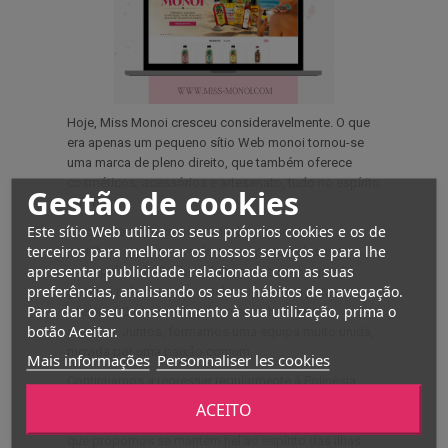
Hoje, Miss Monoi cresceu consideravelmente. O que
era apenas um pequeno sítio Web monoi tornou-se
uma marca de pleno direito, que também oferece
cosméticos, acessórios e artesanato, tudo no espírito
Gestão de cookies
da Fenua.
Este sítio Web utiliza os seus próprios cookies e os de
A nossa equipa cresceu e inclui pessoas que
terceiros para melhorar os nossos serviços e para lhe
partilham os nossos valores: respeito pelos outros,
apresentar publicidade relacionada com as suas
amor pelo trabalho bem feito e uma preocupação
preferências, analisando os seus hábitos de navegação.
genuína pela natureza e pelo que ela tem para
Para dar o seu consentimento à sua utilização, prima o
oferecer. Cada membro é essencial para esta
botão Aceitar.
aventura. Juntos, formamos uma equipa muito unida,
movida por uma paixão comum.
Mais informações
Personnaliser les cookies
Continuamos a regressar regularmente à Polinésia:
para recarregar baterias, para explorar, para trocar
ACEITO
ideias, mas também para garantir que cada produto
que propomos se mantém fiel ao espírito das ilhas.