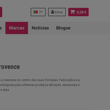
PT
Entrar
0,00 €
s
Marcas
Notícias
Blogue
rovence
a natureza no centro das suas fórmulas. Fabricados na
ológicas para oferecer produtos eficazes, sensoriais e
os dias.