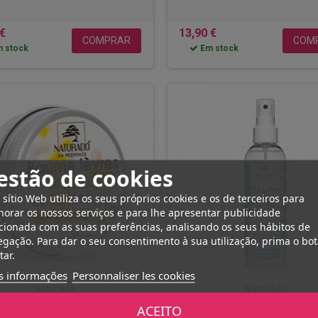
 €
13,90 €
COMPRAR
COM
 stock
Em stock
estão de cookies
 sítio Web utiliza os seus próprios cookies e os de terceiros para
orar os nossos serviços e para lhe apresentar publicidade
cionada com as suas preferências, analisando os seus hábitos de
gação. Para dar o seu consentimento à sua utilização, prima o bo
tar.
s informações
Personnaliser les cookies
Naturado
Naturado
ACEITO
mo labial Naturado monoi 15 gr
Névoa perfumada Naturado mo