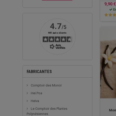
9,90 €
E
FABRICANTES
Comptoir des Monoï
Hei Poa
Heïva
Le Comptoir des Plantes
Mon
Polynésiennes