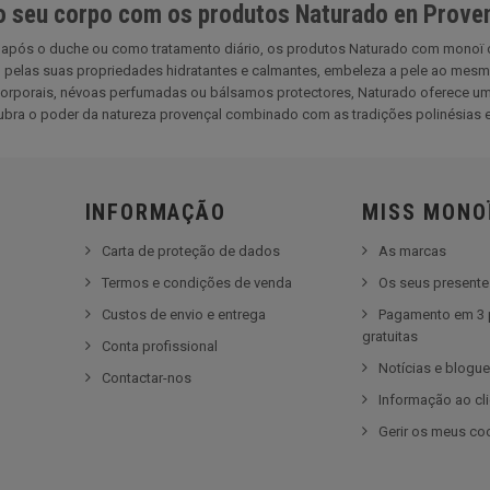
 seu corpo com os produtos Naturado en Prove
s após o duche ou como tratamento diário, os produtos Naturado com monoï o
pelas suas propriedades hidratantes e calmantes, embeleza a pele ao mesmo 
orporais, névoas perfumadas ou bálsamos protectores, Naturado oferece uma
bra o poder da natureza provençal combinado com as tradições polinésias e
INFORMAÇÃO
MISS MONO
Carta de proteção de dados
As marcas
Termos e condições de venda
Os seus present
Custos de envio e entrega
Pagamento em 3 
gratuitas
Conta profissional
Notícias e blogu
Contactar-nos
Informação ao cl
Gerir os meus co