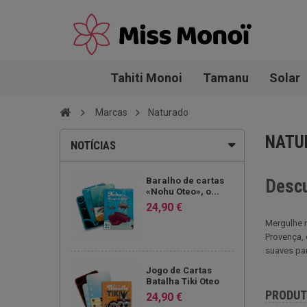
Tahiti Monoi
Tamanu
Solar
Marcas
Naturado
NATU
NOTÍCIAS
Baralho de cartas
Descu
«Nohu Oteo», o...
24,90 €
Mergulhe 
Provença, 
suaves par
Jogo de Cartas
Batalha Tiki Oteo
PRODU
24,90 €