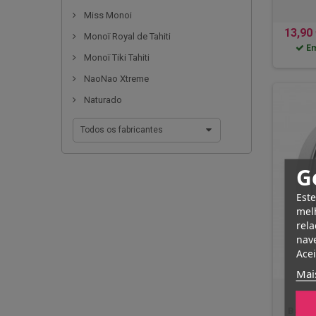
Miss Monoi
13,90
Monoï Royal de Tahiti
Em
Monoï Tiki Tahiti
NaoNao Xtreme
Naturado
Todos os fabricantes
G
Este
melh
rela
nave
Acei
Mai
Bálsa