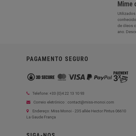
Mime o
Utilizado
conhecido 
de óleos c
ano. Descu
PAGAMENTO SEGURO
Telefone: +33 (
0)4 22 13 10 93
Correio eletrónico : contact@miss-monoi.com
Endereço: Miss Monoi - 235 allée Hector Pintus 06610
La Gaude França
SIGA-NOS