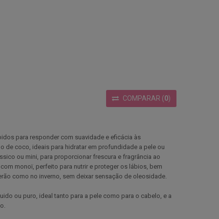
COMPARAR
(
0
)
idos para responder com suavidade e eficácia às
o de coco, ideais para hidratar em profundidade a pele ou
ico ou mini, para proporcionar frescura e fragrância ao
com monoï, perfeito para nutrir e proteger os lábios, bem
verão como no inverno, sem deixar sensação de oleosidade.
ido ou puro, ideal tanto para a pele como para o cabelo, e a
o.