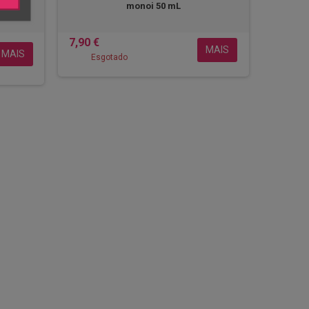
monoi 50 mL
7,90 €
MAIS
MAIS
Esgotado