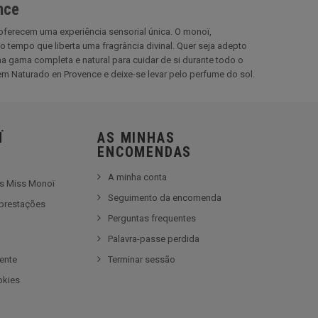
nce
ferecem uma experiência sensorial única. O monoï,
tempo que liberta uma fragrância divinal. Quer seja adepto
 gama completa e natural para cuidar de si durante todo o
m Naturado en Provence e deixe-se levar pelo perfume do sol.
Ï
AS MINHAS
ENCOMENDAS
A minha conta
es Miss Monoï
Seguimento da encomenda
prestações
Perguntas frequentes
e
Palavra-passe perdida
iente
Terminar sessão
okies