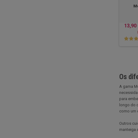
Mo
13,90
Os dif
A gama Mo
necessidad
para embel
longo do d
como um ól
Outros cui
manteiga d