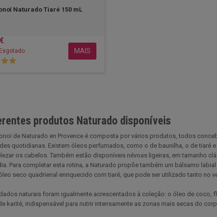
noï Naturado Tiaré 150 mL
 €
MAIS
Esgotado
erentes produtos Naturado disponíveis
noï de Naturado en Provence é composta por vários produtos, todos conceb
es quotidianas. Existem óleos perfumados, como o de baunilha, o de tiaré e 
ezar os cabelos. Também estão disponíveis névoas ligeiras, em tamanho cláss
ia. Para completar esta rotina, a Naturado propõe também um bálsamo labial 
eo seco quadrienal enriquecido com tiaré, que pode ser utilizado tanto no 
dados naturais foram igualmente acrescentados à coleção: o óleo de coco, flu
e karité, indispensável para nutrir intensamente as zonas mais secas do corp