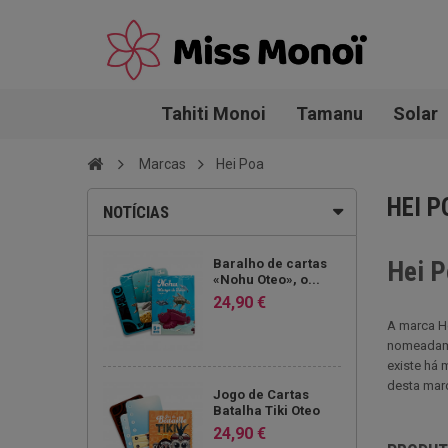
Tahiti Monoi
Tamanu
Solar
Marcas
Hei Poa
HEI P
NOTÍCIAS
Baralho de cartas
Hei P
«Nohu Oteo», o...
24,90 €
A marca He
nomeadamen
existe há 
desta marc
Jogo de Cartas
Batalha Tiki Oteo
24,90 €