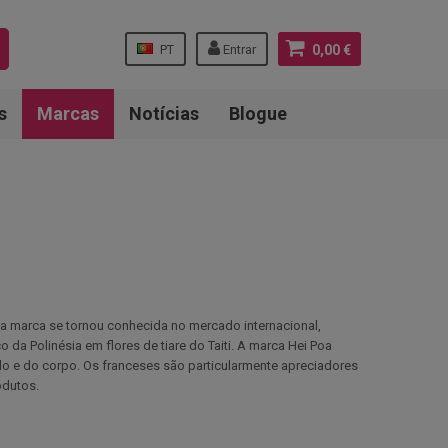
PT
Entrar
0,00 €
s
Marcas
Notícias
Blogue
a marca se tornou conhecida no mercado internacional,
a Polinésia em flores de tiare do Taiti. A marca Hei Poa
lo e do corpo. Os franceses são particularmente apreciadores
odutos.