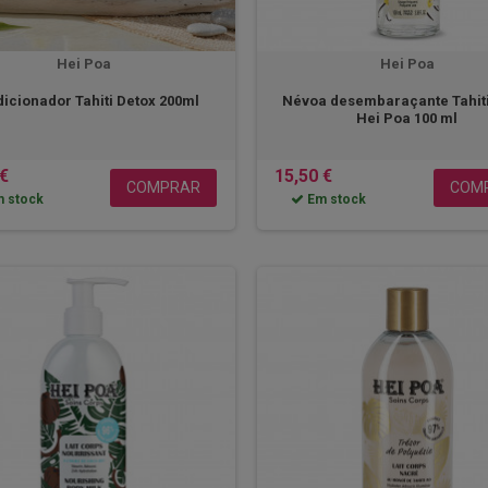
Hei Poa
Hei Poa
icionador Tahiti Detox 200ml
Névoa desembaraçante Tahiti
Hei Poa 100 ml
 €
15,50 €
COMPRAR
COM
 stock
Em stock