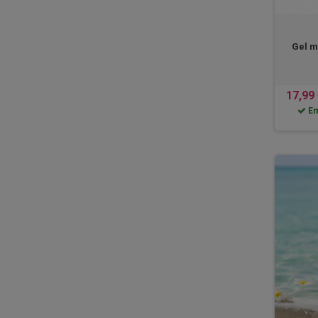
Gel m
17,99
Em