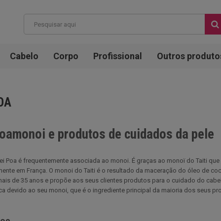
Cabelo
Corpo
Profissional
Outros produto
OA
oamonoi e produtos de cuidados da pele
i Poa é frequentemente associada ao monoi. É graças ao monoï do Taiti que 
te em França. O monoi do Taiti é o resultado da maceração do óleo de coco d
mais de 35 anos e propõe aos seus clientes produtos para o cuidado do cabe
a devido ao seu monoi, que é o ingrediente principal da maioria dos seus pr