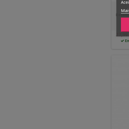
Acei
Mai
Desemb
17,99
Em