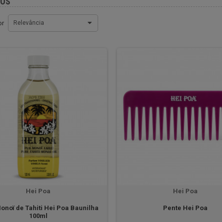
TOS
or
Relevância
Hei Poa
Hei Poa
onoï de Tahiti Hei Poa Baunilha
Pente Hei Poa
100ml