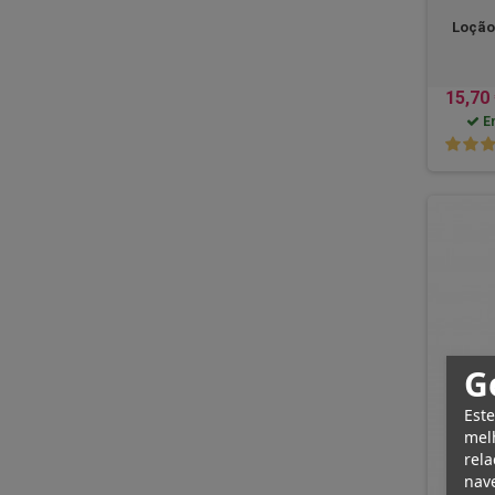
Loção 
15,70
E
G
Este
melh
rela
nave