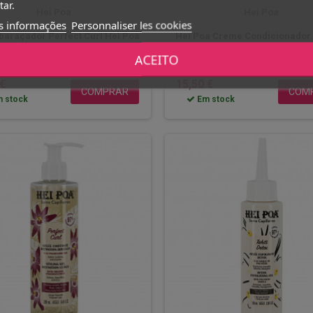
tar.
Hei Poa
Hei Poa
s informações
Personnaliser les cookies
araçador Perfect Curl Hei Poa
Hei Poa Creme Condicionador 
200ml
Curl 250ml
ACEITO
 €
15,50 €
COMPRAR
COM
 stock
Em stock