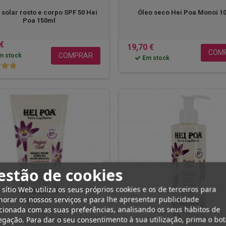
solar rosto e corpo SPF 50 Hei
Óleo seco Hei Poa Monoi 1
Poa 150ml
 €
19,70 €
COM
COMPRAR
m stock
Em stock
estão de cookies
 sítio Web utiliza os seus próprios cookies e os de terceiros para
orar os nossos serviços e para lhe apresentar publicidade
cionada com as suas preferências, analisando os seus hábitos de
gação. Para dar o seu consentimento à sua utilização, prima o bo