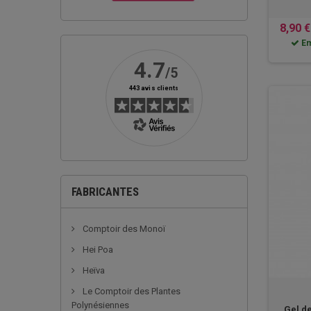
8,90 €
Em
FABRICANTES
Comptoir des Monoï
Hei Poa
Heïva
Le Comptoir des Plantes
Polynésiennes
Gel de