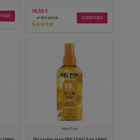
18,50 €
PRAR
COMPRAR
Em stock
Hei Poa
a 150ml
Óleo solar seco SPF 15 Hei Poa 150ml