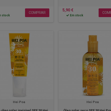
5,90 €
COMPRAR
COM
 stock
Em stock
Hei Poa
Hei Poa
 óleo solar invisível SPF 30 Hei
Óleo solar seco SPF 30 Hei Po