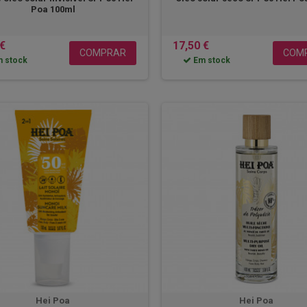
Poa 100ml
 €
17,50 €
COMPRAR
COM
 stock
Em stock
Hei Poa
Hei Poa