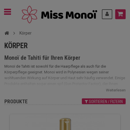
Körper
KÖRPER
Monoï de Tahiti für Ihren Körper
Monoï de Tahiti ist sowohl für die Haarpflege als auch für die
Körperpflege geeignet. Monoi wird in Polynesien wegen seiner
wohltuenden Wirkung auf Körper und Haut sehr häufig verwendet. Einige
Produkte enthalten sogar einen spf (Sun Protector Factor), der Ihnen
hilft, im Sommer gegen die Sonnenstrahlen zu kämpfen. In unserem
Weiterlesen
Katalog finden Sie eine große Auswahl an natürlichem Monoï de Tahiti
PRODUKTE
und Markenprodukten.
SORTIEREN / FILTERN