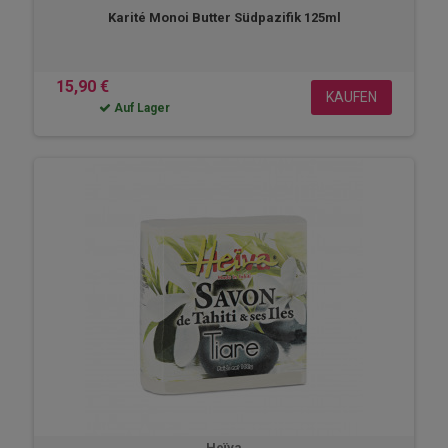
Karité Monoi Butter Südpazifik 125ml
15,90 €
KAUFEN
Auf Lager
Heïva