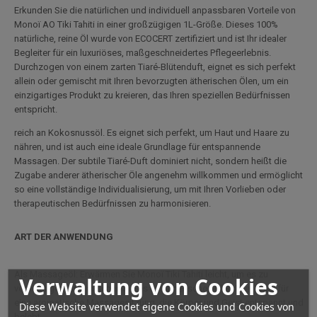
Erkunden Sie die natürlichen und individuell anpassbaren Vorteile von
Monoï AO Tiki Tahiti in einer großzügigen 1L-Größe. Dieses 100%
natürliche, reine Öl wurde von ECOCERT zertifiziert und ist Ihr idealer
Begleiter für ein luxuriöses, maßgeschneidertes Pflegeerlebnis.
Durchzogen von einem zarten Tiaré-Blütenduft, eignet es sich perfekt
allein oder gemischt mit Ihren bevorzugten ätherischen Ölen, um ein
einzigartiges Produkt zu kreieren, das Ihren speziellen Bedürfnissen
entspricht.
reich an Kokosnussöl. Es eignet sich perfekt, um Haut und Haare zu
nähren, und ist auch eine ideale Grundlage für entspannende
Massagen. Der subtile Tiaré-Duft dominiert nicht, sondern heißt die
Zugabe anderer ätherischer Öle angenehm willkommen und ermöglicht
so eine vollständige Individualisierung, um mit Ihren Vorlieben oder
therapeutischen Bedürfnissen zu harmonisieren.
ART DER ANWENDUNG
Als Massageöl: Erwärmen Sie Monoï Tiki Tahiti leicht, um es zu
Verwaltung von Cookies
verflüssigen, und mischen Sie es mit ätherischen Ölen Ihrer Wahl für
eine aromatische Massagesitzung, die Körper und Geist entspannt und
Diese Website verwendet eigene Cookies und Cookies von
belebt.