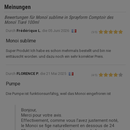
Meinungen
Bewertungen für Monoï sublime in Sprayform Comptoir des
Monoï Tiaré 100ml
Durch
Frédérique L.
die
05 Juni 2026 :
(
5
/
5
)
Monoi sublime
Super Produkt Ich habe es schon mehrmals bestellt und bin nie
enttäuscht worden. und dazu noch ein sehr korrekter Preis.
Durch
FLORENCE P.
die
21 Mai 2025 :
(
4
/
5
)
Pumpe
Die Pumpe ist funktionsunfähig, weil das Monoi eingefroren ist
Bonjour,
Merci pour votre avis.
Effectivement, comme vous l'avez justement noté,
le Monoï se fige naturellement en dessous de 24