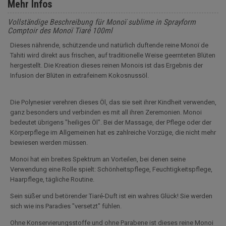
Mehr Infos
Vollständige Beschreibung für Monoï sublime in Sprayform
Comptoir des Monoï Tiaré 100ml
Dieses nährende, schützende und natürlich duftende reine Monoï de
Tahiti wird direkt aus frischen, auf traditionelle Weise geernteten Blüten
hergestellt. Die Kreation dieses reinen Monois ist das Ergebnis der
Infusion der Blüten in extrafeinem Kokosnussöl.
Die Polynesier verehren dieses Öl, das sie seit ihrer Kindheit verwenden,
ganz besonders und verbinden es mit all ihren Zeremonien. Monoi
bedeutet übrigens "heiliges Öl". Bei der Massage, der Pflege oder der
Körperpflege im Allgemeinen hat es zahlreiche Vorzüge, die nicht mehr
bewiesen werden müssen.
Monoi hat ein breites Spektrum an Vorteilen, bei denen seine
Verwendung eine Rolle spielt: Schönheitspflege, Feuchtigkeitspflege,
Haarpflege, tägliche Routine.
Sein süßer und betörender Tiaré-Duft ist ein wahres Glück! Sie werden
sich wie ins Paradies "versetzt" fühlen.
Ohne Konservierungsstoffe und ohne Parabene ist dieses reine Monoi