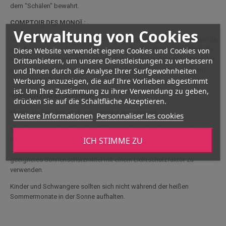
dem "Schälen" bewahrt.
COMPTOIR DES MONOÏ :
Verwaltung von Cookies
Diese Marke entstand aus dem Know-how zweier Apothekerbrüder, die
eine besondere Liebe zur polynesischen Biodiversität haben. Mit mehr
Diese Website verwendet eigene Cookies und Cookies von
als 20 Jahren Erfahrung werden die Zusammensetzungen der Produkte
Drittanbietern, um unsere Dienstleistungen zu verbessern
aus den besten Zutaten des polynesischen Beckens entwickelt und
und Ihnen durch die Analyse Ihrer Surfgewohnheiten
respektieren Ihren Körper.
Werbung anzuzeigen, die auf Ihre Vorlieben abgestimmt
ist. Um Ihre Zustimmung zu ihrer Verwendung zu geben,
VORSICHTSMASSNAHMEN :
drücken Sie auf die Schaltfläche Akzeptieren.
Monoi wird nur äußerlich auf der Haut angewendet.
Weitere Informationen
Personnaliser les cookies
Manche verwenden Monoi als Bräunungsbeschleuniger, aber dieses
ICH STIMME ZU
Produkt hat keine Sonnenfilter und schützt daher nicht vor UVA- und
UVB-Strahlen. Wir empfehlen Ihnen daher, ein für Ihren Hauttyp
geeignetes Sonnenschutzmittel mit einem Lichtschutzfaktor zu
verwenden.
Kinder und Schwangere sollten sich nicht während der heißen
Sommermonate in der Sonne aufhalten.