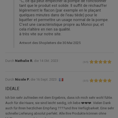
°C, ce qui peut empêcher la pompe de fonctionner
tant que le produit est solide. Il suffit de réchauffer
légèrement le flacon (par exemple en le plaçant
quelques minutes dans de l’eau tiède) pour le
liquéfier et permettre un usage normal de la pompe.
C’est une caractéristique propre au Monoï pur, et
cela n’altère en rien sa qualité.
à très vite sur notre site.
Antwort des Shopleiters die 30 Mai 2025
Durch
Nathalie R.
die
14 Okt. 2023 :
(
5
/
5
)
Durch
Nicole P.
die
16 Sept. 2023 :
(
5
/
5
)
IDEALE
Ich bin sehr zufrieden mit dem Ergebnis, dass ich mich sehr wohl fühle.
Auch für die Haare, sie sind leicht seidig, ich liebe ❤️❤️❤️. Vielen Dank
auch für Ihren herzlichen Empfang ????und Ihre Verfügbarkeit. Eine sehr
schnelle Lieferung absolut perfekt. Alle Ihre Produkte können ohne