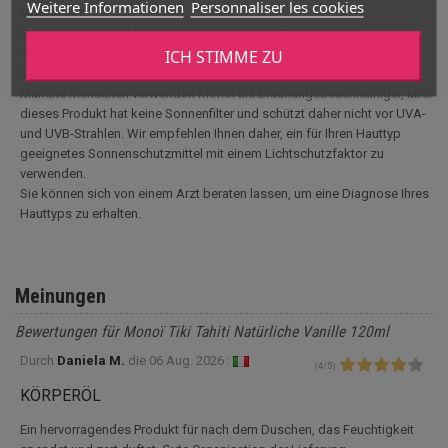
Weitere Informationen
Personnaliser les cookies
VORSICHT:
Von Sonnenbestrahlung während der heißen Stunden wird
ICH STIMME ZU
insbesondere Kindern und schwangeren Frauen abgeraten.
Monoi wird nur äußerlich über die Haut angewendet.
Manche Menschen verwenden Monoi als Bräunungsbeschleuniger, aber
dieses Produkt hat keine Sonnenfilter und schützt daher nicht vor UVA-
und UVB-Strahlen. Wir empfehlen Ihnen daher, ein für Ihren Hauttyp
geeignetes Sonnenschutzmittel mit einem Lichtschutzfaktor zu
verwenden.
Sie können sich von einem Arzt beraten lassen, um eine Diagnose Ihres
Hauttyps zu erhalten.
Meinungen
Bewertungen für Monoï Tiki Tahiti Natürliche Vanille 120ml
Durch
Daniela M.
die
06 Aug. 2026 :
(
4
/
5
)
KÖRPERÖL
Ein hervorragendes Produkt für nach dem Duschen, das Feuchtigkeit