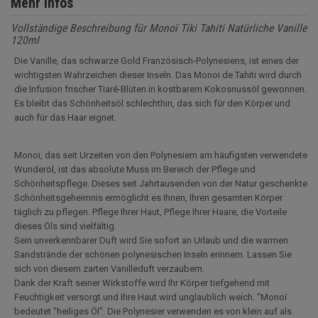
Mehr Infos
Vollständige Beschreibung für Monoï Tiki Tahiti Natürliche Vanille
120ml
Die Vanille, das schwarze Gold Französisch-Polynesiens, ist eines der
wichtigsten Wahrzeichen dieser Inseln. Das Monoi de Tahiti wird durch
die Infusion frischer Tiaré-Blüten in kostbarem Kokosnussöl gewonnen.
Es bleibt das Schönheitsöl schlechthin, das sich für den Körper und
auch für das Haar eignet.
Monoi, das seit Urzeiten von den Polynesiern am häufigsten verwendete
Wunderöl, ist das absolute Muss im Bereich der Pflege und
Schönheitspflege. Dieses seit Jahrtausenden von der Natur geschenkte
Schönheitsgeheimnis ermöglicht es Ihnen, Ihren gesamten Körper
täglich zu pflegen. Pflege Ihrer Haut, Pflege Ihrer Haare, die Vorteile
dieses Öls sind vielfältig.
Sein unverkennbarer Duft wird Sie sofort an Urlaub und die warmen
Sandstrände der schönen polynesischen Inseln erinnern. Lassen Sie
sich von diesem zarten Vanilleduft verzaubern.
Dank der Kraft seiner Wirkstoffe wird Ihr Körper tiefgehend mit
Feuchtigkeit versorgt und Ihre Haut wird unglaublich weich. "Monoï
bedeutet "heiliges Öl". Die Polynesier verwenden es von klein auf als