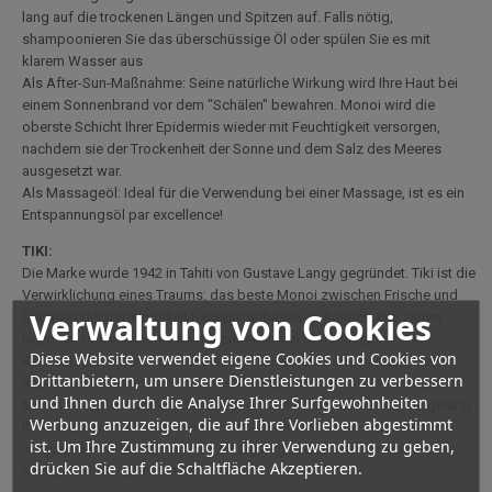
lang auf die trockenen Längen und Spitzen auf. Falls nötig,
shampoonieren Sie das überschüssige Öl oder spülen Sie es mit
klarem Wasser aus
Als After-Sun-Maßnahme: Seine natürliche Wirkung wird Ihre Haut bei
einem Sonnenbrand vor dem "Schälen" bewahren. Monoi wird die
oberste Schicht Ihrer Epidermis wieder mit Feuchtigkeit versorgen,
nachdem sie der Trockenheit der Sonne und dem Salz des Meeres
ausgesetzt war.
Als Massageöl: Ideal für die Verwendung bei einer Massage, ist es ein
Entspannungsöl par excellence!
TIKI:
Die Marke wurde 1942 in Tahiti von Gustave Langy gegründet. Tiki ist die
Verwirklichung eines Traums: das beste Monoi zwischen Frische und
Verwaltung von Cookies
Subtilität der traditionellen Rezepte anbieten zu können. Die zarten
Nuancen des von seiner Mutter zubereiteten Monois haben seine
Diese Website verwendet eigene Cookies und Cookies von
Kindheit geprägt und genau diese Düfte wollte er der ganzen Welt
Drittanbietern, um unsere Dienstleistungen zu verbessern
anbieten. Nachdem er verschiedene Möglichkeiten studiert hatte, das
und Ihnen durch die Analyse Ihrer Surfgewohnheiten
Monoi zu reproduzieren, das er schon immer vermarkten wollte, gelang
Werbung anzuzeigen, die auf Ihre Vorlieben abgestimmt
ihm dies, indem er überliefertes Wissen und moderne Techniken
ist. Um Ihre Zustimmung zu ihrer Verwendung zu geben,
miteinander verband, um einen einzigartigen Duft und ein wunderbar
drücken Sie auf die Schaltfläche Akzeptieren.
seidiges Monoi zu erhalten.