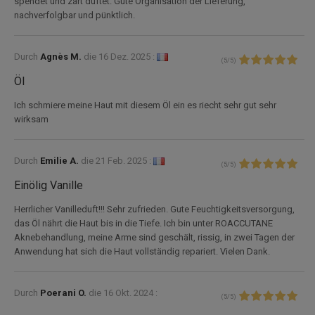
spendet und zart duftet. Gute Organisation der Lieferung,
nachverfolgbar und pünktlich.
Durch
Agnès M.
die
16 Dez. 2025 :
(
5
/
5
)
Öl
Ich schmiere meine Haut mit diesem Öl ein es riecht sehr gut sehr
wirksam
Durch
Emilie A.
die
21 Feb. 2025 :
(
5
/
5
)
Einölig Vanille
Herrlicher Vanilleduft!!! Sehr zufrieden. Gute Feuchtigkeitsversorgung,
das Öl nährt die Haut bis in die Tiefe. Ich bin unter ROACCUTANE
Aknebehandlung, meine Arme sind geschält, rissig, in zwei Tagen der
Anwendung hat sich die Haut vollständig repariert. Vielen Dank.
Durch
Poerani O.
die
16 Okt. 2024 :
(
5
/
5
)