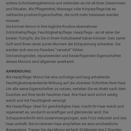
echtes Schönheitsgeheimnis und verbinden es mit all ihren Zeremonien
und Ritualen. Als Pflegemittel, Massage oder Körperpflege hat es
zahlreiche positive Eigenschaften, die nicht mehr bewiesen werden
müssen.
Sie können Monoi in Ihre tägliche Routine übernehmen:
Schönheitspflege, Feuchtigkeitspflege, Haarpflege - es ist einer der
besten Trümpfe, die Sie in Ihrem Kulturbeutel haben können. Sein zarter
Duft wird Ihnen einen puren Moment der Entspannung schenken. Sie
werden sich wie ins Paradies "versetzt" fühlen.
Die beruhigenden, reparierenden und besänftigenden Eigenschaften
dieses Monois sind allgemein anerkannt.
ANWENDUNG:
Als Hautpflege: Monoi hat eine sofortige und lang anhaltende
feuchtigkeitsspendende Wirkung auf die obersten Schichten Ihrer Haut.
Um alle seine Eigenschaften zu nutzen, verteilen Sie es direkt nach dem
Duschen auf Ihrer leicht feuchten Haut. Ihre Haut wird sofort seidig
weich und mit Feuchtigkeit versorgt.
Als Haarpflege: Ideal für geschädigtes Haar, macht Ihr Haar weich und
regeneriert es, wodurch es kräftiger und glänzender wird. Die
Schuppenschicht wird zusammengezogen, was Frizz reduziert und das
Haar umhüllt. Bei trockenem Haar empfehlen wir eine wöchentliche
Anwendung. Tragen Sie das Monoi einfach 30 Minuten bis 2 Stunden