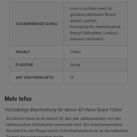
cocos nucifera seed oil,
gardenia tahitensis flower
extract, parfum,
ZUSAMMENSETZUNG
tocospherole, Hexilcinnamal,
Benzyl Sallicylatte, Linalool,
Geraniol citronellol.
INHALT
150ml
FLASCHE
Spray
ART DES PRODUKTS
Öl
Mehr Infos
Vollständige Beschreibung für Monoi AO Heiva Guave 150ml
AO Monoi Heïva ist ein Monoi-Öl, das seit Jahrtausenden von den
tahitianischen Schönheiten verwendet wird. Als meistverwendetes
Wunderöl in der Pflege und im Schönheitsbereich ist es der natürliche
Trumpf der polynesischen Inseln.