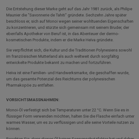
Die Entstehung dieser Marke geht auf das Jahr 1981 zurück, als Philipe
Maunier die "Savonnerie de Tahiti" gründete. Sechzehn Jahre später
beschloss er, sich auf Monoi wegen seiner wohltuenden Eigenschaften
zu konzentrieren, und stürzte sich gemeinsam mit seinem Bruder, der
ebenfalls Apotheker von Beruf ist, in das Abenteuer der dermo-
kosmetischen Produkte, indem er die Marke Heïva gründete.
Sie verpflichtet sich, die Kultur und die Traditionen Polynesiens sowohl
im französischen Mutterland als auch weltweit durch sorgfältig
entwickelte Produkte bekannt zu machen und fortzuführen.
Heïva ist eine Familien- und Handwerksmarke, die geschaffen wurde,
um das gesamte Potenzial des Reichtums der polynesischen
Pharmakopöe zu entfalten.
VORSICHTSMASSNAHMEN:
Monoi-Öl verfestigt sich bei Temperaturen unter 22 °C. Wenn Sie es in
flüssiger Form verwenden möchten, halten Sie die Flasche einfach unter
warmes Wasser, um es zu verflüssigen und alle seine Vorteile nutzen zu
können.
Beachten Sie, dass dieses Öl keinen Sonnenschutzfaktor hat und daher