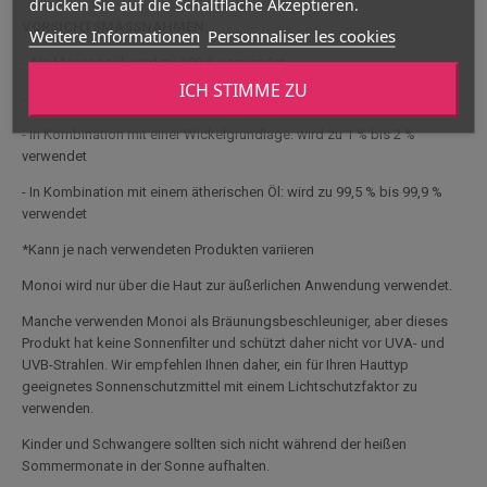
drücken Sie auf die Schaltfläche Akzeptieren.
VORSICHTSMASSNAHMEN:
Weitere Informationen
Personnaliser les cookies
- Als Massageöl: wird zu 100 % verwendet
ICH STIMME ZU
- In Kombination mit anderen Ölen: variabler Prozentsatz
- In Kombination mit einer Wickelgrundlage: wird zu 1 % bis 2 %
verwendet
- In Kombination mit einem ätherischen Öl: wird zu 99,5 % bis 99,9 %
verwendet
*Kann je nach verwendeten Produkten variieren
Monoi wird nur über die Haut zur äußerlichen Anwendung verwendet.
Manche verwenden Monoi als Bräunungsbeschleuniger, aber dieses
Produkt hat keine Sonnenfilter und schützt daher nicht vor UVA- und
UVB-Strahlen. Wir empfehlen Ihnen daher, ein für Ihren Hauttyp
geeignetes Sonnenschutzmittel mit einem Lichtschutzfaktor zu
verwenden.
Kinder und Schwangere sollten sich nicht während der heißen
Sommermonate in der Sonne aufhalten.