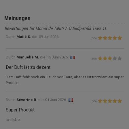
Meinungen
Bewertungen für Monoï de Tahiti A.O Südpazifik Tiare 1L
Durch
Mailé S.
die
09 Juli 2026 :
(
5
/
5
)
Durch
Manuella M.
die
15 Juni 2026 :
(
3
/
5
)
Der Duft ist zu dezent
Dem Duft fehlt noch ein Hauch von Tiare, aber es ist trotzdem ein super
Produkt
Durch
Séverine B.
die
01 Juni 2026 :
(
5
/
5
)
Super Produkt
Ich liebe