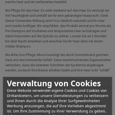
weiche Haut und ein verfeinertes Hautbild.
Als Pflege für das Haar: Es wirkt stärkend auf das Haar. Es versorgt sie
mit Feuchtigkeit und umhüllt sie für eine gebändigte Haarpracht. Dank
dieser formenden Wirkung wird Frizz deutlich reduziert und Ihr Haar
wird wieder kräftiger. Wir empfehlen, das Produkt einmal pro Woche als
Pre-Shampoo auf trockenes und strapaziertes Haar aufzutragen und
dabei besonders auf die Spitzen zu achten. Lassen Sie es 3 Stunden
bis über Nacht einwirken und waschen Sie Ihr Haar dann mit einem
milden Shampoo.
Als After-Sun-Pflege: Monoi beruhigt die durch Sonnenbrand gerötete
Haut und das brennende Gefühl. Seine weichmachenden Eigenschaften
verhindern, dass die obersten Schichten der Epidermis abgetragen
werden, wodurch Ihre Bräune erhalten bleibt und Ihre Haut nicht "schält".
PAZIFISCHER SÜDEN :
Verwaltung von Cookies
Pacifique Sud® verfügt über mehr als 20 Jahre Erfahrung in der internen
Diese Website verwendet eigene Cookies und Cookies von
Entwicklung und Vermarktung von natürlichen Inhaltsstoffen für die
Drittanbietern, um unsere Dienstleistungen zu verbessern
Herstellung von Kosmetika, Nutrazeutika und Lebensmitteln. Das Labor
und Ihnen durch die Analyse Ihrer Surfgewohnheiten
ist auf die Nutzung der mineralischen und pflanzlichen Substanzen
Werbung anzuzeigen, die auf Ihre Vorlieben abgestimmt
Polynesiens spezialisiert. Es ist in 25 Ländern weltweit über ein
ist. Um Ihre Zustimmung zu ihrer Verwendung zu geben,
spezialisiertes Vertriebsnetz vertreten.