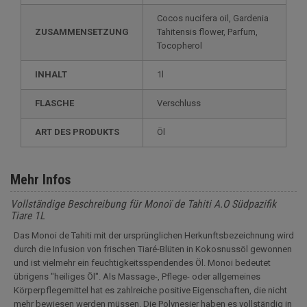
Cocos nucifera oil, Gardenia
ZUSAMMENSETZUNG
Tahitensis flower, Parfum,
Tocopherol
INHALT
1l
FLASCHE
Verschluss
ART DES PRODUKTS
Öl
Mehr Infos
Vollständige Beschreibung für Monoï de Tahiti A.O Südpazifik
Tiare 1L
Das Monoi de Tahiti mit der ursprünglichen Herkunftsbezeichnung wird
durch die Infusion von frischen Tiaré-Blüten in Kokosnussöl gewonnen
und ist vielmehr ein feuchtigkeitsspendendes Öl. Monoi bedeutet
übrigens "heiliges Öl". Als Massage-, Pflege- oder allgemeines
Körperpflegemittel hat es zahlreiche positive Eigenschaften, die nicht
mehr bewiesen werden müssen. Die Polynesier haben es vollständig in