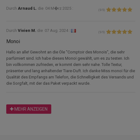
Durch
Arnaud L.
die
04 M�rz 2025 :
(
5
/
5
)
Durch
Vivien M.
die
07 Aug. 2024 :
(
5
/
5
)
Monoi
Hallo an alle! Gewohnt an die Öle "Comptoir des Monoïs", die sehr
parfümiert sind. Ich habe dieses Monoï gewählt, um es zu testen. Ich
bin vollkommen zufrieden, er kommt dem sehr nahe. Tolle Textur,
präsenter und lang anhaltender Tiare-Duft. Ich danke Miss monoï für die
Qualität des Empfangs am Telefon, die Schnelligkeit des Versands und
die Sorgfalt, mit der das Paket verpackt wurde.
MEHR ANZEIGEN