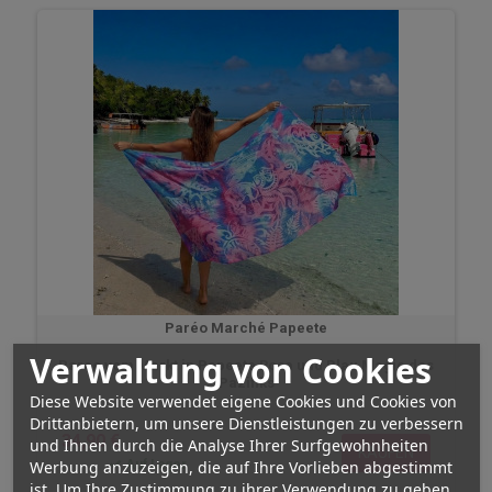
Paréo Marché Papeete
Verwaltung von Cookies
Pareo vom Markt in Papeete Rosa und Blau Magie des
Pazifiks
Diese Website verwendet eigene Cookies und Cookies von
Drittanbietern, um unsere Dienstleistungen zu verbessern
34,90 €
und Ihnen durch die Analyse Ihrer Surfgewohnheiten
KAUFEN
Werbung anzuzeigen, die auf Ihre Vorlieben abgestimmt
Auf Lager
ist. Um Ihre Zustimmung zu ihrer Verwendung zu geben,