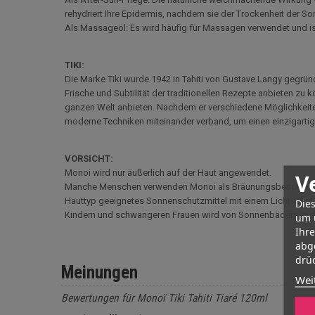
rehydriert Ihre Epidermis, nachdem sie der Trockenheit der 
Als Massageöl: Es wird häufig für Massagen verwendet und i
TIKI:
Die Marke Tiki wurde 1942 in Tahiti von Gustave Langy gegrü
Frische und Subtilität der traditionellen Rezepte anbieten zu
ganzen Welt anbieten. Nachdem er verschiedene Möglichkeiten 
moderne Techniken miteinander verband, um einen einzigartig
VORSICHT:
Monoi wird nur äußerlich auf der Haut angewendet.
V
Manche Menschen verwenden Monoi als Bräunungsbeschleuniger,
Hauttyp geeignetes Sonnenschutzmittel mit einem Lichtschutz
Dies
Kindern und schwangeren Frauen wird von Sonnenbädern in d
um 
Ihr
abg
drüc
Meinungen
Wei
Bewertungen für Monoï Tiki Tahiti Tiaré 120ml