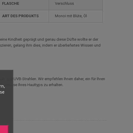
FLASCHE
Verschluss
ART DES PRODUKTS
Monoi mit Blüte, Öl
eine Kindheit geprägt und genau diese Düfte wollte er der
zieren, gelang ihm dies, indem er überliefertes Wissen und
- und UVB-Strahlen. Wir empfehlen Ihnen daher, ein für Ihren
Diagnose Ihres Hauttyps zu erhalten.
rn,
yse