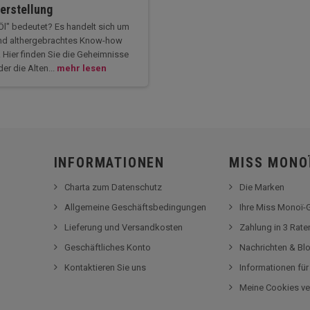
erstellung
Öl" bedeutet? Es handelt sich um
s und althergebrachtes Know-how
. Hier finden Sie die Geheimnisse
er die Alten...
mehr lesen
INFORMATIONEN
MISS MONO
Charta zum Datenschutz
Die Marken
Allgemeine Geschäftsbedingungen
Ihre Miss Monoï
Lieferung und Versandkosten
Zahlung in 3 Rat
Geschäftliches Konto
Nachrichten & Bl
Kontaktieren Sie uns
Informationen fü
Meine Cookies ve