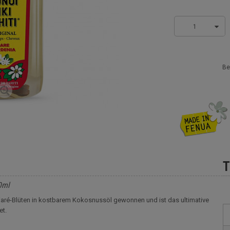
1
Be
T
0ml
 Tiaré-Blüten in kostbarem Kokosnussöl gewonnen und ist das ultimative
et.