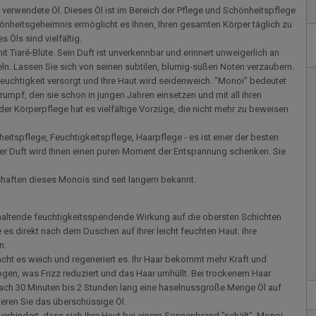
n verwendete Öl. Dieses Öl ist im Bereich der Pflege und Schönheitspflege
hönheitsgeheimnis ermöglicht es Ihnen, Ihren gesamten Körper täglich zu
s Öls sind vielfältig.
it Tiaré-Blüte. Sein Duft ist unverkennbar und erinnert unweigerlich an
n. Lassen Sie sich von seinen subtilen, blumig-süßen Noten verzaubern.
Feuchtigkeit versorgt und Ihre Haut wird seidenweich. "Monoi" bedeutet
Trumpf, den sie schon in jungen Jahren einsetzen und mit all ihren
er Körperpflege hat es vielfältige Vorzüge, die nicht mehr zu beweisen
itspflege, Feuchtigkeitspflege, Haarpflege - es ist einer der besten
rter Duft wird Ihnen einen puren Moment der Entspannung schenken. Sie
haften dieses Monois sind seit langem bekannt.
anhaltende feuchtigkeitsspendende Wirkung auf die obersten Schichten
e es direkt nach dem Duschen auf Ihrer leicht feuchten Haut. Ihre
n.
acht es weich und regeneriert es. Ihr Haar bekommt mehr Kraft und
n, was Frizz reduziert und das Haar umhüllt. Bei trockenem Haar
ach 30 Minuten bis 2 Stunden lang eine haselnussgroße Menge Öl auf
ieren Sie das überschüssige Öl.
erhindert, dass sich Ihre Haut bei einem Sonnenbrand "schält". Monoi