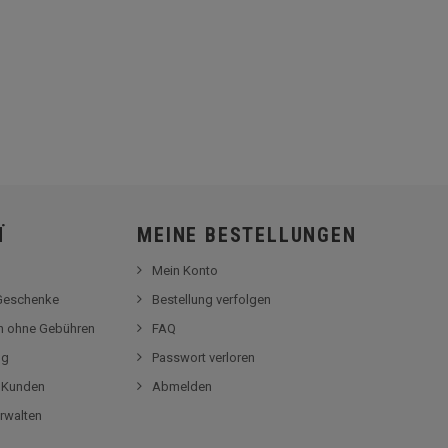
Ï
MEINE BESTELLUNGEN
Mein Konto
-Geschenke
Bestellung verfolgen
en ohne Gebühren
FAQ
og
Passwort verloren
r Kunden
Abmelden
rwalten