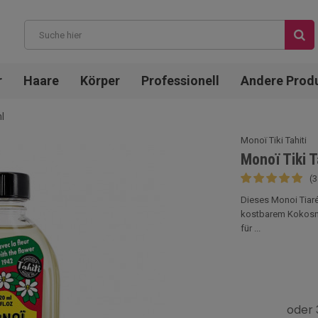
r
Haare
Körper
Professionell
Andere Prod
l
Monoï Tiki Tahiti
Monoï Tiki T
(
Dieses Monoi Tiaré 
kostbarem Kokosnu
für ...