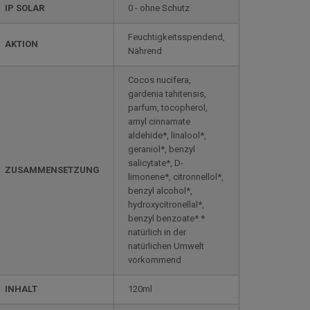
IP SOLAR
0 - ohne Schutz
Feuchtigkeitsspendend,
AKTION
Nährend
Cocos nucifera,
gardenia tahitensis,
parfum, tocopherol,
amyl cinnamate
aldehide*, linalool*,
geraniol*, benzyl
salicytate*, D-
ZUSAMMENSETZUNG
limonene*, citronnellol*,
benzyl alcohol*,
hydroxycitronellal*,
benzyl benzoate*.*
natürlich in der
natürlichen Umwelt
vorkommend
INHALT
120ml