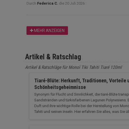
Durch
Federica C.
die
20 Juli 2026 :
MEHR ANZEIGEN
Artikel & Ratschlag
Artikel & Ratschläge für Monoï Tiki Tahiti Tiaré 120ml
Tiaré-Blüte: Herkunft, Traditionen, Vorteile 
Schönheitsgeheimnisse
Synonym für Flucht und Sinnlichkeit, die tiaré-Blüte trans
Sandstränden und türkisfarbenen Lagunen Polynesiens. Be
Duft und ihre wichtige Rolle bei der Herstellung von Mono
Tahiti und seinen Inseln. Hier erfahren Sie alles, was Sie 