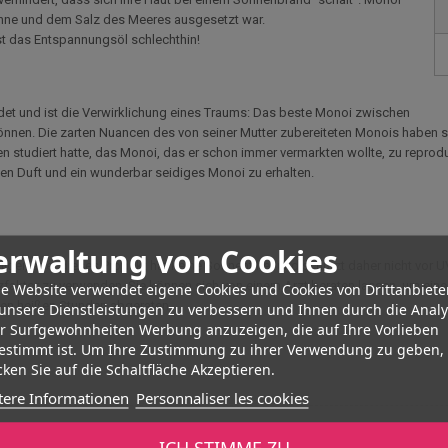
Sonne und dem Salz des Meeres ausgesetzt war.
st das Entspannungsöl schlechthin!
ndet und ist die Verwirklichung eines Traums: Das beste Monoi zwischen
 können. Die zarten Nuancen des von seiner Mutter zubereiteten Monois haben s
studiert hatte, das Monoi, das er schon immer vermarkten wollte, zu reprodu
en Duft und ein wunderbar seidiges Monoi zu erhalten.
erwaltung von Cookies
 aber dieses Produkt hat keine Sonnenfilter und schützt daher nicht vor UVA
faktor zu verwenden. Sie können sich von einem Arzt beraten lassen, um eine 
e Website verwendet eigene Cookies und Cookies von Drittanbiete
en heißen Stunden abgeraten.
unsere Dienstleistungen zu verbessern und Ihnen durch die Anal
er Surfgewohnheiten Werbung anzuzeigen, die auf Ihre Vorlieben
estimmt ist. Um Ihre Zustimmung zu ihrer Verwendung zu geben,
ken Sie auf die Schaltfläche Akzeptieren.
tere Informationen
Personnaliser les cookies
ICH STIMME ZU