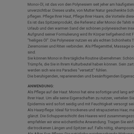
Monoi-Öl, ist das von den Polynesiern seit jeher am häufigste
unverzichtbar. Dieses uralte, von Mutter Natur geschenkte Sc
pflegen. Pflege Ihrer Haut, Pflege Ihrer Haare, die Vorteile diese
Es ist das Spitzenprodukt, die Referenz aller Monoi de Tahiti m
Urlaub und den warmen Sand der schönen polynesischen Insel
Aufgrund seiner Formulierung wird Ihr Körper tiefgehend mit 
"heiliges Öl". Die Polynesier nutzen es als echten Schönheits 
Zeremonien und Riten verbinden. Als Pflegemittel, Massage od
sind.
Sie können Monoi in Ihre tägliche Routine übernehmen: Schönhe
Trümpfe, die Sie in Ihrem Kulturbeutel haben können. Sein za
werden sich wie ins Paradies "versetzt" fühlen.
Die beruhigenden, reparierenden und besänftigenden Eigensc
ANWENDUNG:
Als Pflege auf der Haut: Monoi hat eine sofortige und lang 
Ihrer Haut. Um alle seine Eigenschaften zu nutzen, verteilen Si
Epidermis wird sofort seidig und mit Feuchtigkeit versorgt sei
Als Haarpflege: Ideal für trockenes und strapaziertes Haar, m
glänzt. Die Schuppenschicht des Haares wird zusammengezoge
empfehlen wir eine wöchentliche Anwendung. Tragen Sie einf
die trockenen Längen und Spitzen auf. Falls nötig, shampoon
Als After-Sun-Pflege: Die natürliche weichmachende Wirkung v