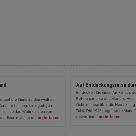
und
Auf Entdeckungsreise durc
Entdecken Sie einen Artikel aus 
Referenzmarke des Monois. Hier fi
portiert die Sinne zu den weißen
Geheimnisse über die Herstellung 
rühmt für ihren einzigartigen
Tahiti Die 1942 gegründete Marke T
i, ist sie das Wahrzeichen von
geworden....
mehr lesen
über diese mythische...
mehr lesen