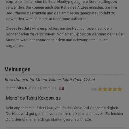
empfehlen Ihnen, eine für Ihren Hauttyp geeignete Sonnenpflege zu
verwenden. Sie können auch den Rat eines Arztes einholen, um Ihre
Bedürfnisse zu ermitteln und das am besten geeignete Produkt zu
verwenden, wenn Sie sich in der Sonne aufhalten.
Dieses Produkt wird empfohlen, um die Haut vor oder nach dem
Sonnenbaden zu verschönern. Von einer Exposition während der heißen
Stunden wird insbesondere Kindern und schwangeren Frauen
abgeraten.
Meinungen
Bewertungen für Monoi Vahine Tahiti Coco 125ml
Durch
Sira S.
die
07 Dez. 2021 :
(
5
/
5
)
Monoï de Tahiti Kokosnuss
Sehr angenehm auf der Haut, verleiht ihr Glanz und Geschmeidigkeit.
Die Haut wird gut genährt, vor allem in der kalten Jahreszeit. Ein leichter
Duft, den ich mir allerdings stärker gewünscht hätte.