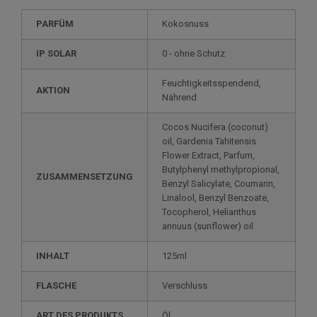
PARFÜM
Kokosnuss
IP SOLAR
0 - ohne Schutz
Feuchtigkeitsspendend,
AKTION
Nährend
Cocos Nucifera (coconut)
oil, Gardenia Tahitensis
Flower Extract, Parfum,
Butylphenyl methylpropional,
ZUSAMMENSETZUNG
Benzyl Salicylate, Coumarin,
Linalool, Benzyl Benzoate,
Tocopherol, Helianthus
annuus (sunflower) oil
INHALT
125ml
FLASCHE
Verschluss
ART DES PRODUKTS
Öl