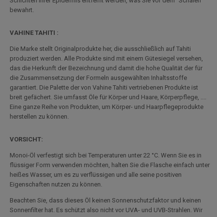
Schichten Ihrer Epidermis entfernt werden, was Sie vor dem "Schälen"
bewahrt.
VAHINE TAHITI :
Die Marke stellt Originalprodukte her, die ausschließlich auf Tahiti
produziert werden. Alle Produkte sind mit einem Gütesiegel versehen,
das die Herkunft der Bezeichnung und damit die hohe Qualität der für
die Zusammensetzung der Formeln ausgewählten Inhaltsstoffe
garantiert. Die Palette der von Vahine Tahiti vertriebenen Produkte ist
breit gefächert. Sie umfasst Öle für Körper und Haare, Körperpflege, ....
Eine ganze Reihe von Produkten, um Körper- und Haarpflegeprodukte
herstellen zu können.
VORSICHT:
Monoi-Öl verfestigt sich bei Temperaturen unter 22 °C. Wenn Sie es in
flüssiger Form verwenden möchten, halten Sie die Flasche einfach unter
heißes Wasser, um es zu verflüssigen und alle seine positiven
Eigenschaften nutzen zu können.
Beachten Sie, dass dieses Öl keinen Sonnenschutzfaktor und keinen
Sonnenfilter hat. Es schützt also nicht vor UVA- und UVB-Strahlen. Wir