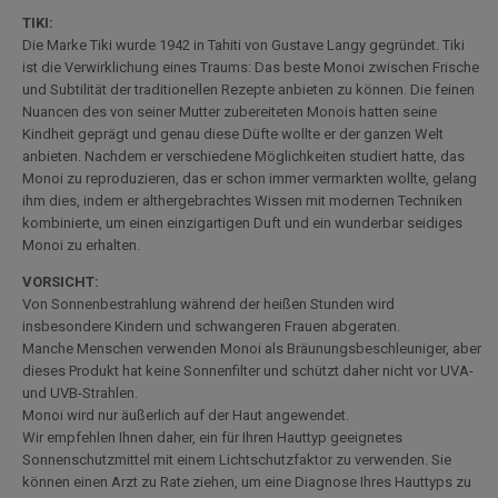
TIKI:
Die Marke Tiki wurde 1942 in Tahiti von Gustave Langy gegründet. Tiki
ist die Verwirklichung eines Traums: Das beste Monoi zwischen Frische
und Subtilität der traditionellen Rezepte anbieten zu können. Die feinen
Nuancen des von seiner Mutter zubereiteten Monois hatten seine
Kindheit geprägt und genau diese Düfte wollte er der ganzen Welt
anbieten. Nachdem er verschiedene Möglichkeiten studiert hatte, das
Monoi zu reproduzieren, das er schon immer vermarkten wollte, gelang
ihm dies, indem er althergebrachtes Wissen mit modernen Techniken
kombinierte, um einen einzigartigen Duft und ein wunderbar seidiges
Monoi zu erhalten.
VORSICHT:
Von Sonnenbestrahlung während der heißen Stunden wird
insbesondere Kindern und schwangeren Frauen abgeraten.
Manche Menschen verwenden Monoi als Bräunungsbeschleuniger, aber
dieses Produkt hat keine Sonnenfilter und schützt daher nicht vor UVA-
und UVB-Strahlen.
Monoi wird nur äußerlich auf der Haut angewendet.
Wir empfehlen Ihnen daher, ein für Ihren Hauttyp geeignetes
Sonnenschutzmittel mit einem Lichtschutzfaktor zu verwenden. Sie
können einen Arzt zu Rate ziehen, um eine Diagnose Ihres Hauttyps zu