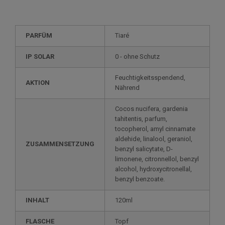
PARFÜM
Tiaré
IP SOLAR
0 - ohne Schutz
Feuchtigkeitsspendend,
AKTION
Nährend
Cocos nucifera, gardenia
tahitentis, parfum,
tocopherol, amyl cinnamate
aldehide, linalool, geraniol,
ZUSAMMENSETZUNG
benzyl salicytate, D-
limonene, citronnellol, benzyl
alcohol, hydroxycitronellal,
benzyl benzoate.
INHALT
120ml
FLASCHE
Topf