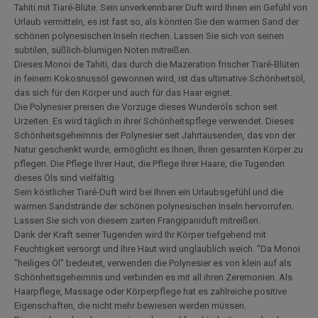
Tahiti mit Tiaré-Blüte. Sein unverkennbarer Duft wird Ihnen ein Gefühl von
Urlaub vermitteln, es ist fast so, als könnten Sie den warmen Sand der
schönen polynesischen Inseln riechen. Lassen Sie sich von seinen
subtilen, süßlich-blumigen Noten mitreißen.
Dieses Monoi de Tahiti, das durch die Mazeration frischer Tiaré-Blüten
in feinem Kokosnussöl gewonnen wird, ist das ultimative Schönheitsöl,
das sich für den Körper und auch für das Haar eignet.
Die Polynesier preisen die Vorzüge dieses Wunderöls schon seit
Urzeiten. Es wird täglich in ihrer Schönheitspflege verwendet. Dieses
Schönheitsgeheimnis der Polynesier seit Jahrtausenden, das von der
Natur geschenkt wurde, ermöglicht es Ihnen, Ihren gesamten Körper zu
pflegen. Die Pflege Ihrer Haut, die Pflege Ihrer Haare, die Tugenden
dieses Öls sind vielfältig.
Sein köstlicher Tiaré-Duft wird bei Ihnen ein Urlaubsgefühl und die
warmen Sandstrände der schönen polynesischen Inseln hervorrufen.
Lassen Sie sich von diesem zarten Frangipaniduft mitreißen.
Dank der Kraft seiner Tugenden wird Ihr Körper tiefgehend mit
Feuchtigkeit versorgt und Ihre Haut wird unglaublich weich. "Da Monoi
"heiliges Öl" bedeutet, verwenden die Polynesier es von klein auf als
Schönheitsgeheimnis und verbinden es mit all ihren Zeremonien. Als
Haarpflege, Massage oder Körperpflege hat es zahlreiche positive
Eigenschaften, die nicht mehr bewiesen werden müssen.