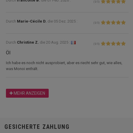
Durch
francoise B.
die
07 Feb. 2026 :
(
5
/
5
)
Durch
Marie-Cécile D.
die
05 Dez. 2025 :
(
5
/
5
)
Durch
Christine Z.
die
20 Aug. 2025 :
(
5
/
5
)
Öl
Ich habe es noch nicht ausprobiert, aber es riecht sehr gut, wie alles,
was Monoi enthält.
MEHR ANZEIGEN
GESICHERTE ZAHLUNG