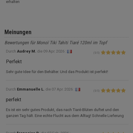
erhalten
Meinungen
Bewertungen für Monoï Tiki Tahiti Tiaré 120ml im Topf
Durch
Audrey M.
die
09 Apr. 2026 :
(
5
/
5
)
Perfekt
Sehr gute Idee für den Behälter. Und das Produkt ist perfekt!
Durch
Emmanuelle L.
die
07 Apr. 2026 :
(
5
/
5
)
perfekt
Es ist ein sehr gutes Produkt, das nach Tiaré-Blüten duftet und den
ganzen Tag hält. Eine echte Flucht aus dem Alltag! Schnelle Lieferung