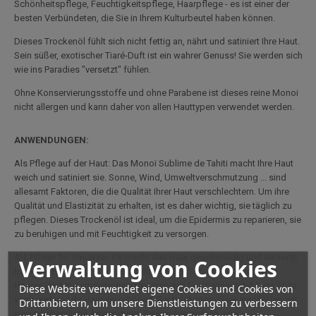
Schönheitspflege, Feuchtigkeitspflege, Haarpflege - es ist einer der
besten Verbündeten, die Sie in Ihrem Kulturbeutel haben können.
Dieses Trockenöl fühlt sich nicht fettig an, nährt und satiniert Ihre Haut.
Sein süßer, exotischer Tiaré-Duft ist ein wahrer Genuss! Sie werden sich
wie ins Paradies "versetzt" fühlen.
Ohne Konservierungsstoffe und ohne Parabene ist dieses reine Monoi
nicht allergen und kann daher von allen Hauttypen verwendet werden.
ANWENDUNGEN:
Als Pflege auf der Haut: Das Monoï Sublime de Tahiti macht Ihre Haut
weich und satiniert sie. Sonne, Wind, Umweltverschmutzung ... sind
allesamt Faktoren, die die Qualität Ihrer Haut verschlechtern. Um ihre
Qualität und Elastizität zu erhalten, ist es daher wichtig, sie täglich zu
pflegen. Dieses Trockenöl ist ideal, um die Epidermis zu reparieren, sie
zu beruhigen und mit Feuchtigkeit zu versorgen.
Als Pflege für das Haar: Es macht das Haar geschmeidig und versorgt
Verwaltung von Cookies
trockene Haarspitzen mit Feuchtigkeit. Die Schuppenschicht des
Haares wird zusammengezogen, was das Erscheinungsbild von Frizz
Diese Website verwendet eigene Cookies und Cookies von
verringert und Ihr Haar verschönert. Bei trockenem Haar empfehlen wir
Drittanbietern, um unsere Dienstleistungen zu verbessern
eine wöchentliche Anwendung. Tragen Sie einfach eine