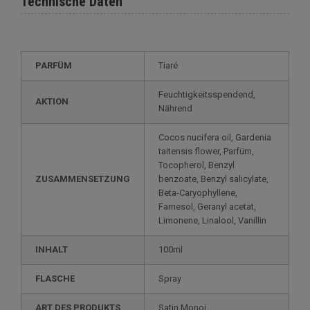
Technische Daten
PARFÜM
Tiaré
Feuchtigkeitsspendend,
AKTION
Nährend
Cocos nucifera oil, Gardenia
taitensis flower, Parfüm,
Tocopherol, Benzyl
ZUSAMMENSETZUNG
benzoate, Benzyl salicylate,
Beta-Caryophyllene,
Farnesol, Geranyl acetat,
Limonene, Linalool, Vanillin
INHALT
100ml
FLASCHE
Spray
ART DES PRODUKTS
Satin Monoi