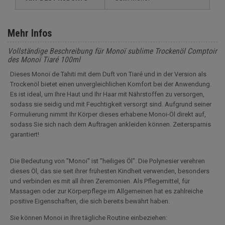
Mehr Infos
Vollständige Beschreibung für Monoï sublime Trockenöl Comptoir
des Monoï Tiaré 100ml
Dieses Monoï de Tahiti mit dem Duft von Tiaré und in der Version als
Trockenöl bietet einen unvergleichlichen Komfort bei der Anwendung.
Es ist ideal, um Ihre Haut und Ihr Haar mit Nährstoffen zu versorgen,
sodass sie seidig und mit Feuchtigkeit versorgt sind. Aufgrund seiner
Formulierung nimmt Ihr Körper dieses erhabene Monoi-Öl direkt auf,
sodass Sie sich nach dem Auftragen ankleiden können. Zeitersparnis
garantiert!
Die Bedeutung von "Monoi" ist "heiliges Öl". Die Polynesier verehren
dieses Öl, das sie seit ihrer frühesten Kindheit verwenden, besonders
und verbinden es mit all ihren Zeremonien. Als Pflegemittel, für
Massagen oder zur Körperpflege im Allgemeinen hat es zahlreiche
positive Eigenschaften, die sich bereits bewährt haben.
Sie können Monoi in Ihre tägliche Routine einbeziehen: