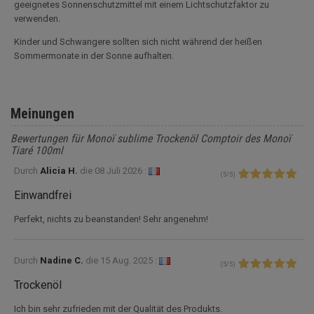
geeignetes Sonnenschutzmittel mit einem Lichtschutzfaktor zu
verwenden.
Kinder und Schwangere sollten sich nicht während der heißen
Sommermonate in der Sonne aufhalten.
Meinungen
Bewertungen für Monoï sublime Trockenöl Comptoir des Monoï
Tiaré 100ml
Durch
Alicia H.
die
08 Juli 2026 :
(
5
/
5
)
Einwandfrei
Perfekt, nichts zu beanstanden! Sehr angenehm!
Durch
Nadine C.
die
15 Aug. 2025 :
(
5
/
5
)
Trockenöl
Ich bin sehr zufrieden mit der Qualität des Produkts.