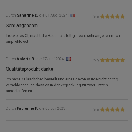
Durch
Sandrine D.
die
01 Aug. 2024 :
(
5
/
5
)
Sehr angenehm
Trockenes Öl, macht die Haut nicht fettig, riecht sehr angenehm. Ich
empfehle es!
Durch
Valérie B.
die
17 Juni 2024 :
(
5
/
5
)
Qualitätsprodukt danke
Ich habe 4 Fläschchen bestellt und eines davon wurde nicht richtig
verschlossen, so dass es in der Verpackung zu zwei Dritteln
ausgelaufen ist.
Durch
Fabienne P.
die
05 Juli 2023 :
(
5
/
5
)