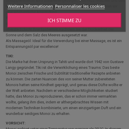
Schuppenschicht wird zusammengezogen, was Frizz reduziert und das
Weitere Informationen
Personnaliser les cookies
Haar umhüllt. Bei geschädigtem und brüchigem Haar empfehlen wir
eine wöchentliche Anwendung
Als After-Sun-Pflege: Die weichmachende Wirkung verhindert, dass
ICH STIMME ZU
sich Ihre Haut bei einem Sonnenbrand "schält". Monoi rehydriert die
oberste Schicht Ihrer Epidermis, nachdem sie der Trockenheit der
Sonne und dem Salz des Meeres ausgesetzt war.
Als Massageöl: Ideal für die Verwendung bei einer Massage, es ist ein
Entspannungsöl par excellence!
TIKI:
Die Marke hat ihren Ursprung in Tahiti und wurde dort 1942 von Gustave
Langy gegründet. Tiki ist die Verwirklichung eines Traums: Das beste
Monoi zwischen Frische und Subtilität traditioneller Rezepte anbieten
zu können. Die zarten Nuancen des von seiner Mutter zubereiteten
Monois hatten seine Kindheit geprägt, und genau diese Düfte wollte er
der Welt anbieten. Nachdem er verschiedene Möglichkeiten studiert
hatte, das Monoi zu reproduzieren, das er schon immer vermarkten
wollte, gelang ihm dies, indem er althergebrachtes Wissen mit
modernen Techniken kombinierte, um einen einzigartigen Duft und ein
wunderbar seidiges Monoi zu erhalten.
VORSICHT:
Monoi gefriert unter einer Temperatur von weniger als 20 °C. In diesem