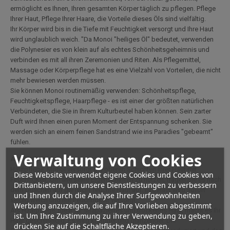
ermöglicht es Ihnen, Ihren gesamten Körper täglich zu pflegen. Pflege
Ihrer Haut, Pflege Ihrer Haare, die Vorteile dieses Öls sind vielfältig.
Ihr Körper wird bis in die Tiefe mit Feuchtigkeit versorgt und Ihre Haut
wird unglaublich weich. "Da Monoi "heiliges Öl" bedeutet, verwenden
die Polynesier es von klein auf als echtes Schönheitsgeheimnis und
verbinden es mit all ihren Zeremonien und Riten. Als Pflegemittel,
Massage oder Körperpflege hat es eine Vielzahl von Vorteilen, die nicht
mehr bewiesen werden müssen.
Sie können Monoi routinemäßig verwenden: Schönheitspflege,
Feuchtigkeitspflege, Haarpflege - es ist einer der größten natürlichen
Verbündeten, die Sie in Ihrem Kulturbeutel haben können. Sein zarter
Duft wird Ihnen einen puren Moment der Entspannung schenken. Sie
werden sich an einem feinen Sandstrand wie ins Paradies "gebeamt"
fühlen.
Verwaltung von Cookies
ANWENDUNG:
Hautpflege: Monoi versorgt die oberen Schichten Ihrer Haut mit
Diese Website verwendet eigene Cookies und Cookies von
Feuchtigkeit. Um alle seine Eigenschaften zu nutzen, tragen Sie es nach
Drittanbietern, um unsere Dienstleistungen zu verbessern
dem Duschen auf die leicht feuchte Haut auf. Ihre Haut wird sofort
und Ihnen durch die Analyse Ihrer Surfgewohnheiten
seidig weich und mit Feuchtigkeit versorgt.
Werbung anzuzeigen, die auf Ihre Vorlieben abgestimmt
Als Haarpflege: Ideal für strapaziertes und trockenes Haar, macht es Ihr
ist. Um Ihre Zustimmung zu ihrer Verwendung zu geben,
Haar geschmeidig. Es wird kräftiger und glänzender. Die
drücken Sie auf die Schaltfläche Akzeptieren.