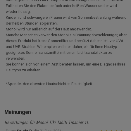
Fall halten Sie den Flakon einfach unter heißes Wasser und er wird
wieder flüssig.
Kindern und schwangeren Frauen wird von Sonnenbestrahlung während
der heißen Stunden abgeraten.
Monoi wird nur äußerlich auf der Haut angewendet.
Manche Menschen verwenden Monoi als Bräunungsbeschleuniger, aber
dieses Produkt hat keine Sonnenfilter und schützt daher nicht vor UVA-
und UVB-Strahlen. Wir empfehlen Ihnen daher, ein für Ihren Hauttyp
geeignetes Sonnenschutzmittel mit einem Lichtschutzfaktor zu
verwenden.
Sie können sich von einem Arzt beraten lassen, um eine Diagnose Ihres
Hauttyps zu erhalten.
*Spendet den obersten Hautschichten Feuchtigkeit.
Meinungen
Bewertungen für Monoï Tiki Tahiti Tipanier 1L
Durch
Soizig D.
die
01 Dez. 2024 :