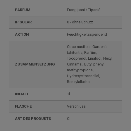
PARFÜM
Frangipani / Tipanié
IP SOLAR
0 - ohne Schutz
AKTION
Feuchtigkeitsspendend
Coco nucifera, Gardenia
tahitentis, Parfüm,
Tocopherol, Linalool, Hexyl
ZUSAMMENSETZUNG
Cinnamal, Butyl phenyl
methypropional,
Hydroxycitronnellal,
Benzylalkohol
INHALT
1l
FLASCHE
Verschluss
ART DES PRODUKTS
Öl