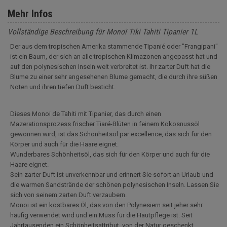
Mehr Infos
Vollständige Beschreibung für Monoï Tiki Tahiti Tipanier 1L
Der aus dem tropischen Amerika stammende Tipanié oder "Frangipani"
ist ein Baum, der sich an alle tropischen Klimazonen angepasst hat und
auf den polynesischen Inseln weit verbreitet ist. Ihr zarter Duft hat die
Blume zu einer sehr angesehenen Blume gemacht, die durch ihre süßen
Noten und ihren tiefen Duft besticht.
Dieses Monoi de Tahiti mit Tipanier, das durch einen
Mazerationsprozess frischer Tiaré-Blüten in feinem Kokosnussöl
gewonnen wird, ist das Schönheitsöl par excellence, das sich für den
Körper und auch für die Haare eignet.
Wunderbares Schönheitsöl, das sich für den Körper und auch für die
Haare eignet.
Sein zarter Duft ist unverkennbar und erinnert Sie sofort an Urlaub und
die warmen Sandstrände der schönen polynesischen Inseln. Lassen Sie
sich von seinem zarten Duft verzaubern.
Monoi ist ein kostbares Öl, das von den Polynesiern seit jeher sehr
häufig verwendet wird und ein Muss für die Hautpflege ist. Seit
Jahrtausenden ein Schönheitsattribut, von der Natur geschenkt,