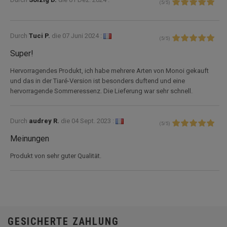
(
5
/
5
)
Durch
Tuci P.
die
07 Juni 2024 :
(
5
/
5
)
Super!
Hervorragendes Produkt, ich habe mehrere Arten von Monoi gekauft
und das in der Tiaré-Version ist besonders duftend und eine
hervorragende Sommeressenz. Die Lieferung war sehr schnell.
Durch
audrey R.
die
04 Sept. 2023 :
(
5
/
5
)
Meinungen
Produkt von sehr guter Qualität.
GESICHERTE ZAHLUNG