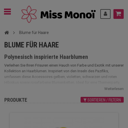
Blume für Haare
BLUME FÜR HAARE
Polynesisch inspirierte Haarblumen
Verleihen Sie Ihren Frisuren einen Hauch von Farbe und Exotik mit unserer
Kollektion an Haarblumen. Inspiriert von den Inseln des Pazifiks,
umfassen diese Accessoires gelben, violetten, schwarzen und roten
Hibiskus sowie rosafarbene Blumenketten. Ideal für eine Themenparty,
eine Zeremonie oder einfach für ein sommerliches Styling - diese
Weiterlesen
Blumenornamente erinnern an die Schönheit und Eleganz Polynesiens.
PRODUKTE
SORTIEREN / FILTERN