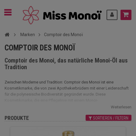
Marken
Comptoir des Monoï
COMPTOIR DES MONOÏ
Comptoir des Monoi, das natürliche Monoi-Öl aus
Tradition
Zwischen Moderne und Tradition: Comptoir des Monoï ist eine
Kosmetikmarke, die von zwei Apothekerbrüdern mit einer Leidenschaft
für die polynesische Biodiversität gegründet wurde. Diese
Kosmetikmarke, die eine Pflegelinie mit einem Monoi-
Konzentrationsgrad zwischen 25 % und 99 % anbietet, weist die
Weiterlesen
Besonderheit auf, dass sie als erste die Herkunftsbezeichnung für
PRODUKTE
SORTIEREN / FILTERN
Monoi de Tahiti erhalten hat.