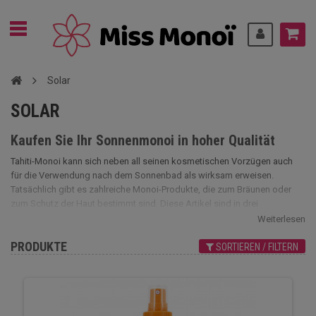
Solar
SOLAR
Kaufen Sie Ihr Sonnenmonoi in hoher Qualität
Tahiti-Monoi kann sich neben all seinen kosmetischen Vorzügen auch
für die Verwendung nach dem Sonnenbad als wirksam erweisen.
Tatsächlich gibt es zahlreiche Monoi-Produkte, die zum Bräunen oder
zum Schutz der Haut bestimmt sind. Diese Artikel sind in drei
Verwendungsarten unterteilt: zur Beschleunigung der Bräunung, zur
Weiterlesen
Reparatur der Haut nach dem Sonnenbad und zum Schutz der Haut vor
PRODUKTE
Sonnenstrahlen. Die verschiedenen erhältlichen Sonnenmonois wurden
SORTIEREN / FILTERN
zu Ihrem Wohlbefinden ausgewählt und Sie werden mit Sicherheit das
Monoï de Tahiti finden, das zu Ihnen passt.