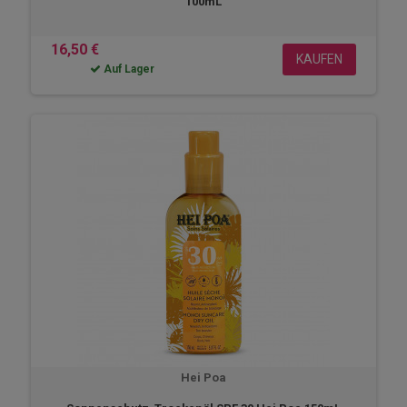
100mL
16,50 €
KAUFEN
Auf Lager
Hei Poa