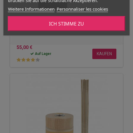
drücken Sie auf die Schaltfläche Akzeptieren.
Weitere Informationen
Personnaliser les cookies
Reva de Tahiti
ICH STIMME ZU
Parfum Reva de Tahiti Tania Wursig 100ml
55,00 €
KAUFEN
Auf Lager