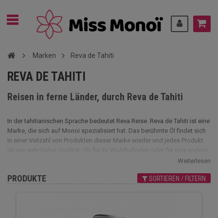
Marken
Reva de Tahiti
REVA DE TAHITI
Reisen in ferne Länder, durch Reva de Tahiti
In der tahitianischen Sprache bedeutet Reva Reise. Reva de Tahiti ist eine
Marke, die sich auf Monoi spezialisiert hat. Das berühmte Öl findet sich
in einer Vielzahl von Produkten dieser Marke wieder und jedes Produkt
ist von sehr hoher Qualität. Ob für Ihr Wohlbefinden oder für eine andere
Verwendung, diese Marke bietet zahlreiche Lösungen und wir laden Sie
Weiterlesen
ein, unsere Produktauswahl zu entdecken. Das olfaktorische Erlebnis,
PRODUKTE
SORTIEREN / FILTERN
das die Marke gewährt, bleibt einzigartig und fesselnd.