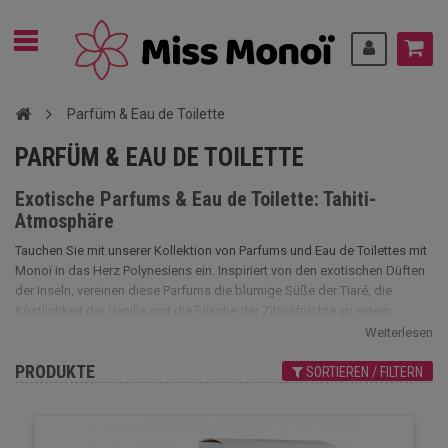
Parfüm & Eau de Toilette
PARFÜM & EAU DE TOILETTE
Exotische Parfums & Eau de Toilette: Tahiti-
Atmosphäre
Tauchen Sie mit unserer Kollektion von Parfums und Eau de Toilettes mit
Monoï in das Herz Polynesiens ein. Inspiriert von den exotischen Düften
der Inseln, vereinen diese Parfums die blumige Süße der Tiaré, die
Köstlichkeit der Vanille und die Frische der Zitrusfrüchte zu einem
betörenden, sonnigen Duft. Ob ein leichtes, erfrischendes Eau de
Weiterlesen
Toilette oder ein intensiveres, sinnliches Parfum, unsere Auswahl enthüllt
PRODUKTE
die ganze Magie von Monoï. Schon beim ersten Aufsprühen erinnern
SORTIEREN / FILTERN
diese einzigartigen Kreationen an die Wärme des feinen Sandes und die
duftende Brise türkisfarbener Lagunen. Schließen Sie die Augen, atmen
Sie ein ... und lassen Sie sich von paradiesischen Düften entführen!