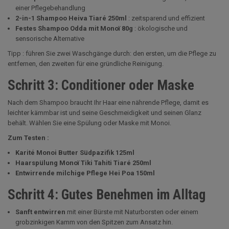
einer Pflegebehandlung
2-in-1 Shampoo Heiva Tiaré 250ml
: zeitsparend und effizient
Festes Shampoo Odda mit Monoï 80g
: ökologische und
sensorische Alternative
Tipp :
führen Sie zwei Waschgänge durch: den ersten, um die Pflege zu
entfernen, den zweiten für eine gründliche Reinigung.
Schritt 3: Conditioner oder Maske
Nach dem Shampoo braucht Ihr Haar eine nährende Pflege, damit es
leichter kämmbar ist und seine Geschmeidigkeit und seinen Glanz
behält. Wählen Sie eine Spülung oder Maske mit Monoi.
Zum Testen :
Karité Monoi Butter Südpazifik 125ml
Haarspülung Monoï Tiki Tahiti Tiaré 250ml
Entwirrende milchige Pflege Hei Poa 150ml
Schritt 4: Gutes Benehmen im Alltag
Sanft entwirren
mit einer Bürste mit Naturborsten oder einem
grobzinkigen Kamm von den Spitzen zum Ansatz hin.