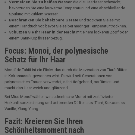
Vermeiden Sie zu heißes Wasser
die die Haarfaser schwächt,
bevorzugen Sie eine lauwarme Temperatur und eine abschließende
Spülung mit kühlem Wasser.
Beschränken Sie beheizbare Geräte
und trocknen Sie es mit
einem Handtuch vor, bevor Sie es bei niedriger Temperatur trocknen.
Schützen Sie Ihr Haar in der Nacht
mit einem lockeren Zopf oder
einem Satin-Kopfkissenbezug.
Focus: Monoi, der polynesische
Schatz für Ihr Haar
Monoï de Tahiti ist ein Elixier, das durch die Mazeration von Tiaré-Blüten
in Kokosnussöl gewonnen wird. Es wird seit Generationen von
polynesischen Frauen verwendet, nährt tiefgehend, parfümiert und
macht das Haar weich und glänzend.
Bei Miss Monoï wählen wir authentische Monoi mit zertifizierter
Herkunftsbezeichnung und betörenden Düften aus: Tiaré, Kokosnuss,
Vanille, Ylang-Ylang..
Fazit: Kreieren Sie Ihren
Schönheitsmoment nach