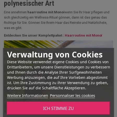
polynesischer Art
Eine annehmen
haarroutine mit Monoi
wenn Sie Ihr Haar pflegen und
sich gleichzeitig ein Wellness-Ritual gönnen, dann ist das genau das
Richtige für Sie. Gönnen Sie Ihrem Haar das Reinste und Natürlichste,
was es gibt.
Entdecken Sie unser Komplettpaket :
Haarroutine mit Monoï
Verwaltung von Cookies
Diese Website verwendet eigene Cookies und Cookies von
Drittanbietern, um unsere Dienstleistungen zu verbessern
und Ihnen durch die Analyse Ihrer Surfgewohnheiten
Werbung anzuzeigen, die auf Ihre Vorlieben abgestimmt
ist. Um Ihre Zustimmung zu ihrer Verwendung zu geben,
drücken Sie auf die Schaltfläche Akzeptieren.
Weitere Informationen
Personnaliser les cookies
ICH STIMME ZU