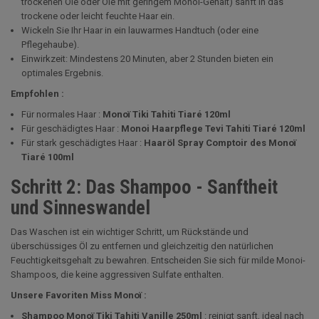
trockenen Öle oder Öle mit geringem Monoi-Gehalt) sanft in das
trockene oder leicht feuchte Haar ein.
Wickeln Sie Ihr Haar in ein lauwarmes Handtuch (oder eine
Pflegehaube).
Einwirkzeit: Mindestens 20 Minuten, aber 2 Stunden bieten ein
optimales Ergebnis.
Empfohlen :
Für normales Haar :
Monoï Tiki Tahiti Tiaré 120ml
Für geschädigtes Haar :
Monoi Haarpflege Tevi Tahiti Tiaré 120ml
Für stark geschädigtes Haar :
Haaröl Spray Comptoir des Monoï
Tiaré 100ml
Schritt 2: Das Shampoo - Sanftheit
und Sinneswandel
Das Waschen ist ein wichtiger Schritt, um Rückstände und
überschüssiges Öl zu entfernen und gleichzeitig den natürlichen
Feuchtigkeitsgehalt zu bewahren. Entscheiden Sie sich für milde Monoi-
Shampoos, die keine aggressiven Sulfate enthalten.
Unsere Favoriten Miss Monoï :
Shampoo Monoï Tiki Tahiti Vanille 250ml
: reinigt sanft, ideal nach