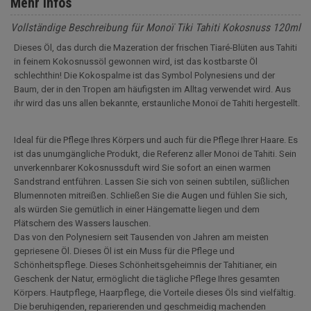
Mehr Infos
Vollständige Beschreibung für Monoï Tiki Tahiti Kokosnuss 120ml
Dieses Öl, das durch die Mazeration der frischen Tiaré-Blüten aus Tahiti
in feinem Kokosnussöl gewonnen wird, ist das kostbarste Öl
schlechthin! Die Kokospalme ist das Symbol Polynesiens und der
Baum, der in den Tropen am häufigsten im Alltag verwendet wird. Aus
ihr wird das uns allen bekannte, erstaunliche Monoï de Tahiti hergestellt.
Ideal für die Pflege Ihres Körpers und auch für die Pflege Ihrer Haare. Es
ist das unumgängliche Produkt, die Referenz aller Monoi de Tahiti. Sein
unverkennbarer Kokosnussduft wird Sie sofort an einen warmen
Sandstrand entführen. Lassen Sie sich von seinen subtilen, süßlichen
Blumennoten mitreißen. Schließen Sie die Augen und fühlen Sie sich,
als würden Sie gemütlich in einer Hängematte liegen und dem
Plätschern des Wassers lauschen.
Das von den Polynesiern seit Tausenden von Jahren am meisten
gepriesene Öl. Dieses Öl ist ein Muss für die Pflege und
Schönheitspflege. Dieses Schönheitsgeheimnis der Tahitianer, ein
Geschenk der Natur, ermöglicht die tägliche Pflege Ihres gesamten
Körpers. Hautpflege, Haarpflege, die Vorteile dieses Öls sind vielfältig.
Die beruhigenden, reparierenden und geschmeidig machenden