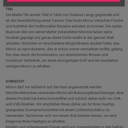
TIKI:
Die Marke Tiki wurde 1942 in Tahiti von Gustave Langy gegründet und
ist die Verwirklichung eines Traums: Das beste Monoi zwischen Frische
und Subtilität der traditionellen Rezepte anbieten zu können. Die zarten
Nuancen des von seiner Mutter zubereiteten Monois haben seine
Kindheit geprägt und genau diese Düfte wollte er der ganzen Welt
anbieten. Nachdem er verschiedene Möglichkeiten studiert hatte, das
Monoi zu reproduzieren, das er schon immer vermarkten wollte, gelang
ihm dies durch die Kombination von überliefertem Wissen und
modernen Techniken, um einen einzigartigen Duft und ein wunderbar
seidiges Monoi zu erhalten.
VORSICHT:
Monoi darf nur äußerlich auf der Haut angewendet werden.
Manche Menschen verwenden Monoi als Bräunungsbeschleuniger, aber
dieses Produkt hat keine Sonnenfilter und schützt daher nicht vor UVA-
und UVB-Strahlen. Wir empfehlen Ihnen daher, ein für Ihren Hauttyp
geeignetes Sonnenschutzmittel mit einem Lichtschutzfaktor zu
verwenden. Sie können sich von einem Arzt beraten lassen, um eine
Diagnose Ihres Hauttyps zu erhalten.
Kindern und schwangeren Frauen wird von Sonnenbädern in den heißen