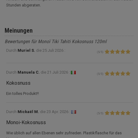
Stunden abgeraten.
Meinungen
Bewertungen für Monoï Tiki Tahiti Kokosnuss 120ml
Durch
Muriel S.
die
25 Juli 2026 :
(
5
/
5
)
Durch
Manuela C.
die
21 Juli 2026 :
(
5
/
5
)
Kokosnuss
Ein tolles Produkt!!
Durch
Mickaël M.
die
23 Apr. 2026 :
(
5
/
5
)
Monoi-Kokosnuss
Wie üblich auf allen Ebenen sehr zufrieden. Plastikflasche für das