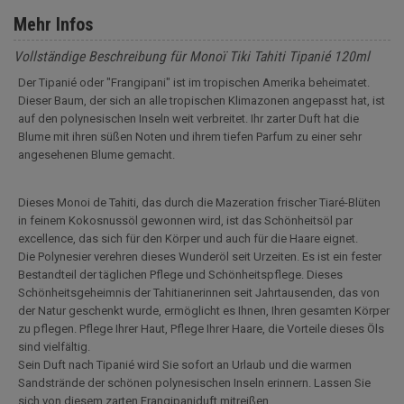
Mehr Infos
Vollständige Beschreibung für Monoï Tiki Tahiti Tipanié 120ml
Der Tipanié oder "Frangipani" ist im tropischen Amerika beheimatet.
Dieser Baum, der sich an alle tropischen Klimazonen angepasst hat, ist
auf den polynesischen Inseln weit verbreitet. Ihr zarter Duft hat die
Blume mit ihren süßen Noten und ihrem tiefen Parfum zu einer sehr
angesehenen Blume gemacht.
Dieses Monoi de Tahiti, das durch die Mazeration frischer Tiaré-Blüten
in feinem Kokosnussöl gewonnen wird, ist das Schönheitsöl par
excellence, das sich für den Körper und auch für die Haare eignet.
Die Polynesier verehren dieses Wunderöl seit Urzeiten. Es ist ein fester
Bestandteil der täglichen Pflege und Schönheitspflege. Dieses
Schönheitsgeheimnis der Tahitianerinnen seit Jahrtausenden, das von
der Natur geschenkt wurde, ermöglicht es Ihnen, Ihren gesamten Körper
zu pflegen. Pflege Ihrer Haut, Pflege Ihrer Haare, die Vorteile dieses Öls
sind vielfältig.
Sein Duft nach Tipanié wird Sie sofort an Urlaub und die warmen
Sandstrände der schönen polynesischen Inseln erinnern. Lassen Sie
sich von diesem zarten Frangipaniduft mitreißen.