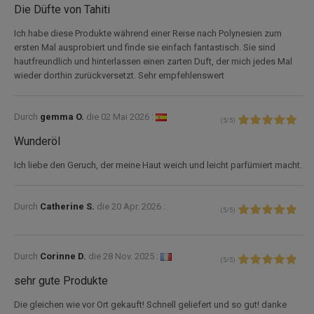
Die Düfte von Tahiti
Ich habe diese Produkte während einer Reise nach Polynesien zum
ersten Mal ausprobiert und finde sie einfach fantastisch. Sie sind
hautfreundlich und hinterlassen einen zarten Duft, der mich jedes Mal
wieder dorthin zurückversetzt. Sehr empfehlenswert
Durch
gemma O.
die
02 Mai 2026 :
(
5
/
5
)
Wunderöl
Ich liebe den Geruch, der meine Haut weich und leicht parfümiert macht.
Durch
Catherine S.
die
20 Apr. 2026 :
(
5
/
5
)
Durch
Corinne D.
die
28 Nov. 2025 :
(
5
/
5
)
sehr gute Produkte
Die gleichen wie vor Ort gekauft! Schnell geliefert und so gut! danke