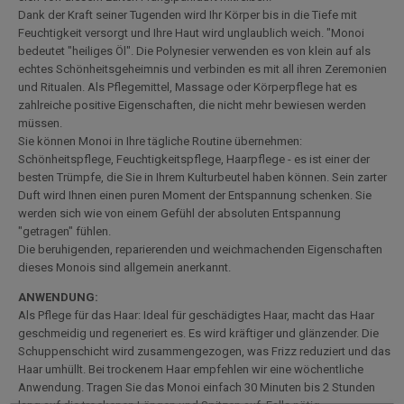
Dank der Kraft seiner Tugenden wird Ihr Körper bis in die Tiefe mit
Feuchtigkeit versorgt und Ihre Haut wird unglaublich weich. "Monoi
bedeutet "heiliges Öl". Die Polynesier verwenden es von klein auf als
echtes Schönheitsgeheimnis und verbinden es mit all ihren Zeremonien
und Ritualen. Als Pflegemittel, Massage oder Körperpflege hat es
zahlreiche positive Eigenschaften, die nicht mehr bewiesen werden
müssen.
Sie können Monoi in Ihre tägliche Routine übernehmen:
Schönheitspflege, Feuchtigkeitspflege, Haarpflege - es ist einer der
besten Trümpfe, die Sie in Ihrem Kulturbeutel haben können. Sein zarter
Duft wird Ihnen einen puren Moment der Entspannung schenken. Sie
werden sich wie von einem Gefühl der absoluten Entspannung
"getragen" fühlen.
Die beruhigenden, reparierenden und weichmachenden Eigenschaften
dieses Monois sind allgemein anerkannt.
ANWENDUNG:
Als Pflege für das Haar: Ideal für geschädigtes Haar, macht das Haar
geschmeidig und regeneriert es. Es wird kräftiger und glänzender. Die
Schuppenschicht wird zusammengezogen, was Frizz reduziert und das
Haar umhüllt. Bei trockenem Haar empfehlen wir eine wöchentliche
Anwendung. Tragen Sie das Monoi einfach 30 Minuten bis 2 Stunden