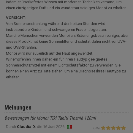
indem er überliefertes Wissen mit modernen Techniken verband, um
einen einzigartigen Duft und ein wunderbar seidiges Monoi zu erhalten.
VORSICHT:
Von Sonnenbestrahlung während der heißen Stunden wird
insbesondere Kindern und schwangeren Frauen abgeraten.
Manche Menschen verwenden Monoi als Bräunungsbeschleuniger, aber
dieses Produkt hat keine Sonnenfilter und schützt daher nicht vor UVA-
und UVB-Strahlen.
Monoi wird nur äußerlich auf der Haut angewendet.
Wir empfehlen Ihnen daher, ein für Ihren Hauttyp geeignetes
Sonnenschutzmittel mit einem Lichtschutzfaktor zu verwenden. Sie
können einen Arzt zu Rate ziehen, um eine Diagnose Ihres Hauttyps zu
erhalten
Meinungen
Bewertungen für Monoï Tiki Tahiti Tipanié 120ml
Durch
Claudia D.
die
16 Juni 2026 :
(
5
/
5
)