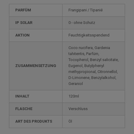
PARFÜM
Frangipani / Tipanié
IP SOLAR
0 - ohne Schutz
AKTION
Feuchtigkeitsspendend
Coco nucifera, Gardenia
tahitentis, Parfüm,
Tocopherol, Benzyl salicitate,
ZUSAMMENSETZUNG
Eugenol, Butylphenyl
methypropional, Citronnellol,
D-Limonene, Benzylalkohol,
Geraniol
INHALT
120ml
FLASCHE
Verschluss
ART DES PRODUKTS
Öl