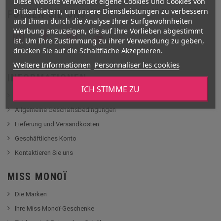
Diese Website verwendet eigene Cookies und Cookies von
Drittanbietern, um unsere Dienstleistungen zu verbessern
FOLGEN SIE UNS
und Ihnen durch die Analyse Ihrer Surfgewohnheiten
Werbung anzuzeigen, die auf Ihre Vorlieben abgestimmt
ist. Um Ihre Zustimmung zu ihrer Verwendung zu geben,
drücken Sie auf die Schaltfläche Akzeptieren.
Weitere Informationen
Personnaliser les cookies
INFORMATIONEN
ICH STIMME ZU
Charta zum Datenschutz
Allgemeine Geschäftsbedingungen
Lieferung und Versandkosten
Geschäftliches Konto
Kontaktieren Sie uns
MISS MONOÏ
Die Marken
Ihre Miss Monoï-Geschenke