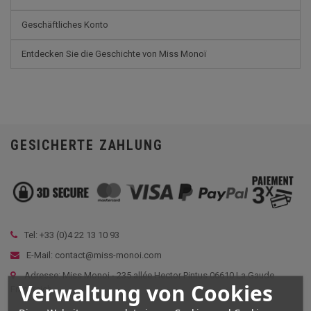
Geschäftliches Konto
Entdecken Sie die Geschichte von Miss Monoï
GESICHERTE ZAHLUNG
Tel: +33 (
0)4 22 13 10 93
E-Mail: contact@miss-monoi.com
Adresse: Miss Monoi - 235 allée Hector Pintus 06610 La Gaude
Verwaltung von Cookies
Frankreich