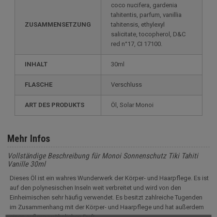
coco nucifera, gardenia
tahitentis, parfum, vanillia
ZUSAMMENSETZUNG
tahitensis, ethylexyl
salicitate, tocopherol, D&C
red n°17, CI 17100.
INHALT
30ml
FLASCHE
Verschluss
ART DES PRODUKTS
Öl, Solar Monoi
Mehr Infos
Vollständige Beschreibung für Monoi Sonnenschutz Tiki Tahiti
Vanille 30ml
Dieses Öl ist ein wahres Wunderwerk der Körper- und Haarpflege. Es ist
auf den polynesischen Inseln weit verbreitet und wird von den
Einheimischen sehr häufig verwendet. Es besitzt zahlreiche Tugenden
im Zusammenhang mit der Körper- und Haarpflege und hat außerdem
einen außergewöhnlichen Duft.