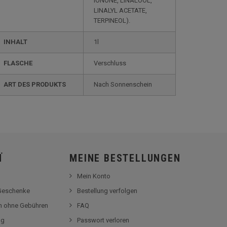
IONONE, LINALOOL,
LINALYL ACETATE,
TERPINEOL).
INHALT
1l
FLASCHE
Verschluss
ART DES PRODUKTS
Nach Sonnenschein
Ï
MEINE BESTELLUNGEN
Mein Konto
-Geschenke
Bestellung verfolgen
en ohne Gebühren
FAQ
og
Passwort verloren