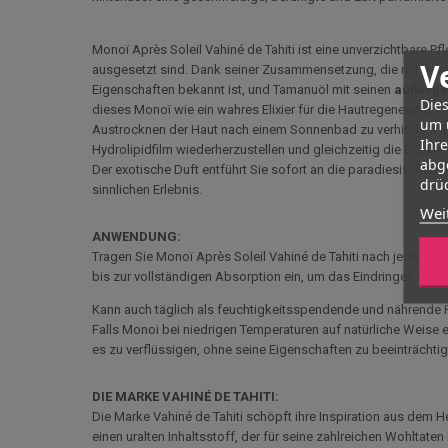
Monoï Après Soleil Vahiné de Tahiti ist eine unverzichtbare P
V
ausgesetzt sind. Dank seiner Zusammensetzung, die mit Aloe V
Eigenschaften bekannt ist, und Tamanuöl mit seinen
außerge
Dies
dieses Monoï wie ein wahres Elixier für die Hautregeneration. E
um 
Austrocknen der Haut nach einem Sonnenbad zu verhindern. De
Ihr
Hydrolipidfilm wiederherzustellen und gleichzeitig die Bräune z
abg
Der exotische Duft entführt Sie sofort an die paradiesischen
drüc
sinnlichen Erlebnis.
Wei
ANWENDUNG:
Tragen Sie Monoï Après Soleil Vahiné de Tahiti nach jedem S
bis zur vollständigen Absorption ein, um das Eindringen der W
Kann auch täglich als feuchtigkeitsspendende und nährende P
Falls Monoi bei niedrigen Temperaturen auf natürliche Weise e
es zu verflüssigen, ohne seine Eigenschaften zu beeinträchtig
DIE MARKE VAHINÉ DE TAHITI:
Die Marke Vahiné de Tahiti schöpft ihre Inspiration aus dem H
einen uralten Inhaltsstoff, der für seine zahlreichen Wohltaten