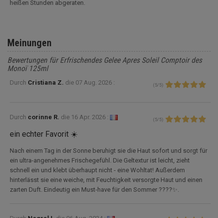
heißen Stunden abgeraten.
Meinungen
Bewertungen für Erfrischendes Gelee Apres Soleil Comptoir des
Monoï 125ml
Durch
Cristiana Z.
die
07 Aug. 2026 :
(
5
/
5
)
Durch
corinne R.
die
16 Apr. 2026 :
(
5
/
5
)
ein echter Favorit ☀️
Nach einem Tag in der Sonne beruhigt sie die Haut sofort und sorgt für
ein ultra-angenehmes Frischegefühl. Die Geltextur ist leicht, zieht
schnell ein und klebt überhaupt nicht - eine Wohltat! Außerdem
hinterlässt sie eine weiche, mit Feuchtigkeit versorgte Haut und einen
zarten Duft. Eindeutig ein Must-have für den Sommer ????✨.