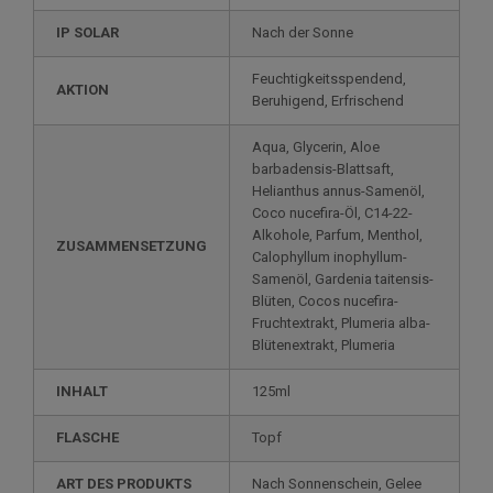
IP SOLAR
Nach der Sonne
Feuchtigkeitsspendend,
AKTION
Beruhigend, Erfrischend
Aqua, Glycerin, Aloe
barbadensis-Blattsaft,
Helianthus annus-Samenöl,
Coco nucefira-Öl, C14-22-
Alkohole, Parfum, Menthol,
ZUSAMMENSETZUNG
Calophyllum inophyllum-
Samenöl, Gardenia taitensis-
Blüten, Cocos nucefira-
Fruchtextrakt, Plumeria alba-
Blütenextrakt, Plumeria
INHALT
125ml
FLASCHE
Topf
ART DES PRODUKTS
Nach Sonnenschein, Gelee