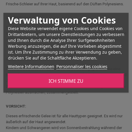
Frische-Schleier auf Ihrer Haut, basierend auf den Düften Polynesiens.
Verwaltung von Cookies
ANWENDUNG :
Großzügig auf den gesamten Körper auftragen. Mit kreisenden
Diese Website verwendet eigene Cookies und Cookies von
Bewegungen in die Haut einmassieren. Nach einem längeren Aufenthalt
Drittanbietern, um unsere Dienstleistungen zu verbessern
in der Sonne oder täglich nach dem Duschen und nach dem
und Ihnen durch die Analyse Ihrer Surfgewohnheiten
Sonnenbaden anwenden.
Werbung anzuzeigen, die auf Ihre Vorlieben abgestimmt
ist. Um Ihre Zustimmung zu ihrer Verwendung zu geben,
drücken Sie auf die Schaltfläche Akzeptieren.
COMPTOIR DES MONOÏ :
Weitere Informationen
Personnaliser les cookies
Diese Marke wurde von zwei Apothekerbrüdern gegründet, die eine
besondere Liebe zur polynesischen Artenvielfalt haben. Mit mehr als 20
ICH STIMME ZU
Jahren Erfahrung werden die Produkte der Marke aus den besten
Zutaten der Pharmakopöe dieser wunderbaren und üppigen Inseln, die
Polynesien ausmachen, zusammengestellt.
VORSICHT:
Dieses erfrischende Gelee ist für alle Hauttypen geeignet. Es wird nur
äußerlich auf der Haut angewendet.
Kindern und Schwangeren wird von Sonnenbestrahlung während der