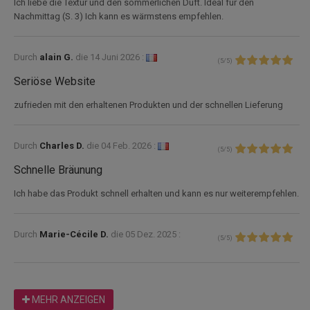
Ich liebe die Textur und den sommerlichen Duft. Ideal für den
Nachmittag (S. 3) Ich kann es wärmstens empfehlen.
Durch
alain G.
die
14 Juni 2026 :
(
5
/
5
)
Seriöse Website
zufrieden mit den erhaltenen Produkten und der schnellen Lieferung
Durch
Charles D.
die
04 Feb. 2026 :
(
5
/
5
)
Schnelle Bräunung
Ich habe das Produkt schnell erhalten und kann es nur weiterempfehlen.
Durch
Marie-Cécile D.
die
05 Dez. 2025 :
(
5
/
5
)
MEHR ANZEIGEN