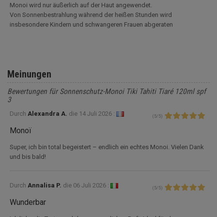
Monoi wird nur äußerlich auf der Haut angewendet.
Von Sonnenbestrahlung während der heißen Stunden wird
insbesondere Kindern und schwangeren Frauen abgeraten
Meinungen
Bewertungen für Sonnenschutz-Monoi Tiki Tahiti Tiaré 120ml spf
3
Durch
Alexandra A.
die
14 Juli 2026 :
(
5
/
5
)
Monoï
Super, ich bin total begeistert – endlich ein echtes Monoi. Vielen Dank
und bis bald!
Durch
Annalisa P.
die
06 Juli 2026 :
(
5
/
5
)
Wunderbar