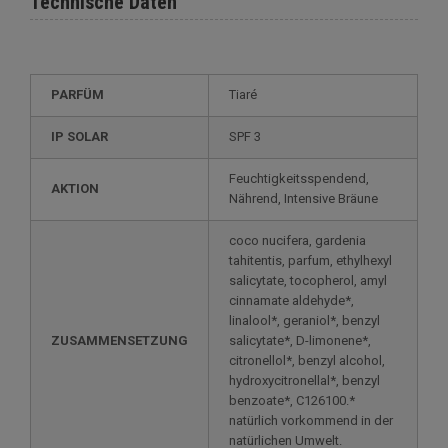
Technische Daten
PARFÜM
Tiaré
IP SOLAR
SPF 3
Feuchtigkeitsspendend,
AKTION
Nährend, Intensive Bräune
coco nucifera, gardenia
tahitentis, parfum, ethylhexyl
salicytate, tocopherol, amyl
cinnamate aldehyde*,
linalool*, geraniol*, benzyl
ZUSAMMENSETZUNG
salicytate*, D-limonene*,
citronellol*, benzyl alcohol,
hydroxycitronellal*, benzyl
benzoate*, C126100.*
natürlich vorkommend in der
natürlichen Umwelt.