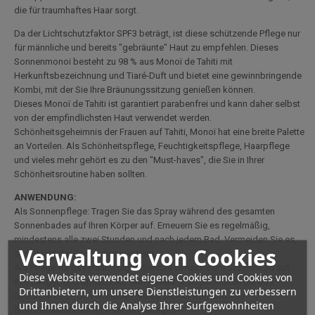
die für traumhaftes Haar sorgt.
Da der Lichtschutzfaktor SPF3 beträgt, ist diese schützende Pflege nur
für männliche und bereits "gebräunte" Haut zu empfehlen. Dieses
Sonnenmonoi besteht zu 98 % aus Monoï de Tahiti mit
Herkunftsbezeichnung und Tiaré-Duft und bietet eine gewinnbringende
Kombi, mit der Sie Ihre Bräunungssitzung genießen können.
Dieses Monoï de Tahiti ist garantiert parabenfrei und kann daher selbst
von der empfindlichsten Haut verwendet werden.
Schönheitsgeheimnis der Frauen auf Tahiti, Monoï hat eine breite Palette
an Vorteilen. Als Schönheitspflege, Feuchtigkeitspflege, Haarpflege
und vieles mehr gehört es zu den "Must-haves", die Sie in Ihrer
Schönheitsroutine haben sollten.
ANWENDUNG:
Als Sonnenpflege: Tragen Sie das Spray während des gesamten
Sonnenbades auf Ihren Körper auf. Erneuern Sie es regelmäßig,
mindestens alle zwei Stunden und nach jedem Bad. Vermeiden Sie es,
Verwaltung von Cookies
sich direkt der Sonne auszusetzen.
Als Pflege für das Haar: Tragen Sie das Öl nach dem Sonnenbad auf
Diese Website verwendet eigene Cookies und Cookies von
Ihre Längen und Spitzen auf. Am Abend shampoonieren Sie das
Drittanbietern, um unsere Dienstleistungen zu verbessern
überschüssige Öl. Vermeiden Sie es, Monoi während des
und Ihnen durch die Analyse Ihrer Surfgewohnheiten
Sonnenbadens auf Ihr Haar aufzutragen.