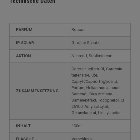
Technische Daten
PARFÜM
Roucou
IP SOLAR
0 - ohne Schutz
AKTION
Nährend, Sublimierend
Cocos nucifera-Öl, Gardenia
taitensis-Blüte,
Capryl-/Capric-Triglycerid,
Parfum, Helianthus annuus-
ZUSAMMENSETZUNG
Samenöl, Bixa orellana-
Samenextrakt, Tocopherol, CI
26100, Amylsalicylat,
Geranylacetat, Linalylacetat.
INHALT
100ml
FLASCHE
Verschluss