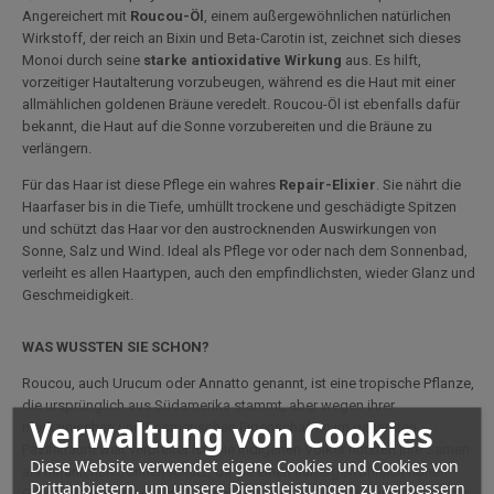
Angereichert mit
Roucou-Öl
, einem außergewöhnlichen natürlichen
Wirkstoff, der reich an Bixin und Beta-Carotin ist, zeichnet sich dieses
Monoi durch seine
starke antioxidative Wirkung
aus. Es hilft,
vorzeitiger Hautalterung vorzubeugen, während es die Haut mit einer
allmählichen goldenen Bräune veredelt. Roucou-Öl ist ebenfalls dafür
bekannt, die Haut auf die Sonne vorzubereiten und die Bräune zu
verlängern.
Für das Haar ist diese Pflege ein wahres
Repair-Elixier
. Sie nährt die
Haarfaser bis in die Tiefe, umhüllt trockene und geschädigte Spitzen
und schützt das Haar vor den austrocknenden Auswirkungen von
Sonne, Salz und Wind. Ideal als Pflege vor oder nach dem Sonnenbad,
verleiht es allen Haartypen, auch den empfindlichsten, wieder Glanz und
Geschmeidigkeit.
WAS WUSSTEN SIE SCHON?
Roucou, auch Urucum oder Annatto genannt, ist eine tropische Pflanze,
die ursprünglich aus Südamerika stammt, aber wegen ihrer
Verwaltung von Cookies
medizinischen und kosmetischen Eigenschaften im gesamten
Pazifikraum weit verbreitet ist. Die indigenen Völker nutzten ihre Samen
Diese Website verwendet eigene Cookies und Cookies von
als natürlichen Sonnenschutz, da sie einen außergewöhnlich hohen
Drittanbietern, um unsere Dienstleistungen zu verbessern
Gehalt an Bixin, einem starken natürlichen Antioxidans, aufweisen. Das