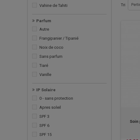
Tri
Pert
Vahine de Tahiti
Parfum
Autre
Frangipanier / Tipanié
Noix de coco
Sans parfum
Tiaré
Vanille
IP Solaire
0 - sans protection
Apres soleil
SPF 3
Soin
SPF 6
SPF 15