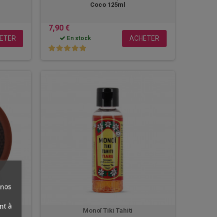
Coco 125ml
7,90 €
ETER
ACHETER
En stock
 nos
nt à
Monoï Tiki Tahiti