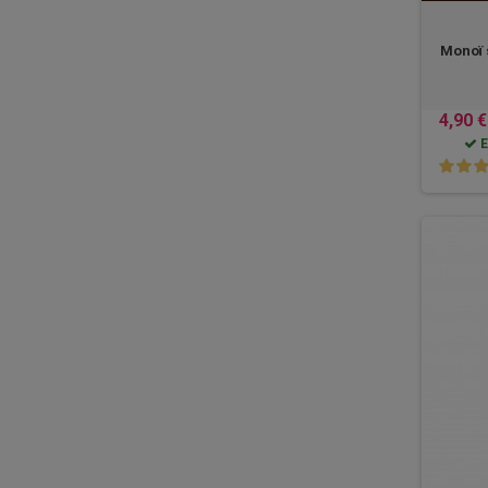
Monoï s
4,90 €
E