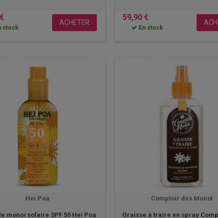
 €
59,90 €
ACHETER
ACH
 stock
En stock
Hei Poa
Comptoir des Monoï
de monoi solaire SPF 50 Hei Poa
Graisse à traire en spray Comp