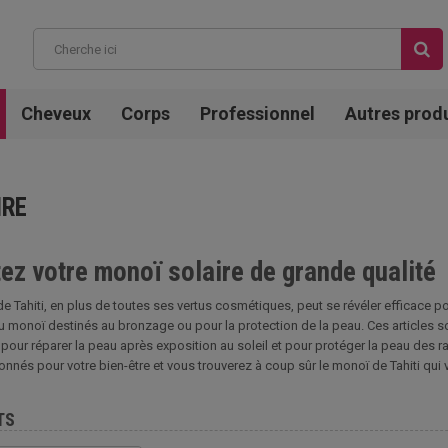
Cheveux
Corps
Professionnel
Autres prod
IRE
ez votre monoï solaire de grande qualité
e Tahiti, en plus de toutes ses vertus cosmétiques, peut se révéler efficace pou
u monoï destinés au bronzage ou pour la protection de la peau. Ces articles sont
pour réparer la peau après exposition au soleil et pour protéger la peau des r
ionnés pour votre bien-être et vous trouverez à coup sûr le monoï de Tahiti qu
TS