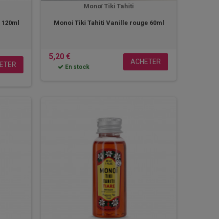
Monoï Tiki Tahiti
é 120ml
Monoi Tiki Tahiti Vanille rouge 60ml
5,20 €
ACHETER
ETER
En stock