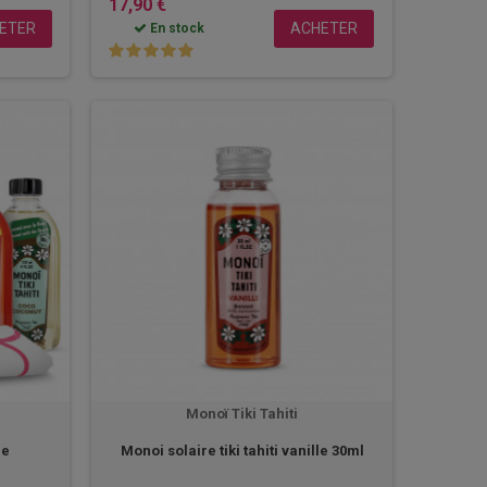
17,90 €
ETER
ACHETER
En stock
Monoï Tiki Tahiti
ge
Monoi solaire tiki tahiti vanille 30ml