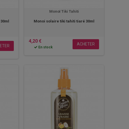
Monoï Tiki Tahiti
o 30ml
Monoi solaire tiki tahiti tiaré 30ml
4,20 €
ACHETER
ETER
En stock