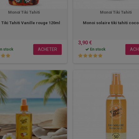
Monoï Tiki Tahiti
Monoï Tiki Tahiti
Tiki Tahiti Vanille rouge 120ml
Monoi solaire tiki tahiti coc
3,90 €
ACHETER
ACH
n stock
En stock