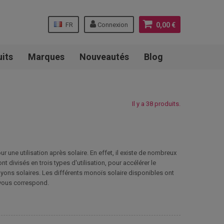
FR
Connexion
0,00 €
uits
Marques
Nouveautés
Blog
Il y a 38 produits.
r une utilisation après solaire. En effet, il existe de nombreux
 divisés en trois types d'utilisation, pour accélérer le
ayons solaires. Les différents monoïs solaire disponibles ont
i vous correspond.