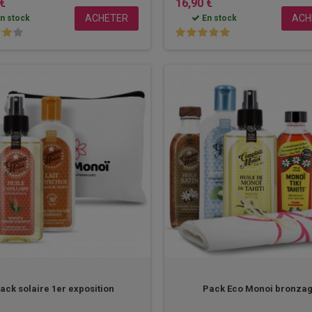
 €
16,90 €
ACHETER
ACH
n stock
En stock
ack solaire 1er exposition
Pack Eco Monoi bronza