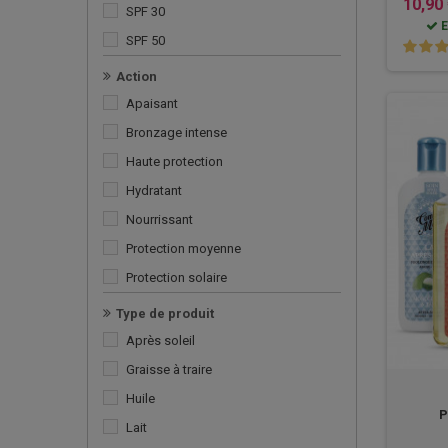
10,90
SPF 30
E
SPF 50
Action
Apaisant
Bronzage intense
Haute protection
Hydratant
Nourrissant
Protection moyenne
Protection solaire
Rafraîchissant
Type de produit
Respect des océans
Après soleil
Réparatrice
Graisse à traire
Sublimant
Huile
P
Lait