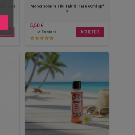
toir des
Monoï solaire Tiki Tahiti Tiaré 60ml spf
3
5,50 €
ETER
ACHETER
En stock