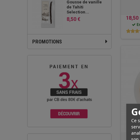
Gousse de vanille
de Tahiti
Selection...
18,50
8,50 €
En
PROMOTIONS
G
Ce s
serv
anal
son 