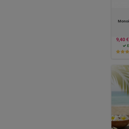
Monoi 
9,40 €
E