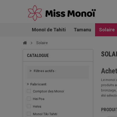
Monoï de Tahiti
Tamanu
Solaire
Solaire
SOLA
CATALOGUE
Achet
Filtres actifs :
Le monoï d
Fabricant
produits a
bronzage, 
Comptoir des Monoï
été sélect
Hei Poa
Heïva
PRODUI
Monoï Tiki Tahiti