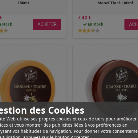
150mL
Monoï Tiaré 100ml
 €
7,40 €
ACHETER
ACH
 stock
En stock
estion des Cookies
ite Web utilise ses propres cookies et ceux de tiers pour améliorer
ices et vous montrer des publicités liées à vos préférences en
ysant vos habitudes de navigation. Pour donner votre consenteme
Comptoir des Monoï
Comptoir des Monoï
utilisation, appuyez sur le bouton Accepter.