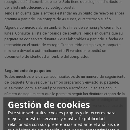
recogida está disponible de serie. Sólo tiene que elegir un distribuidor
de la lista introduciendo su código postal.
Tenga en cuenta que la entrega estándar en un punto de relevo es ahora
gratuita a partir de una compra de 49 euros, durante todo el año.
Algunos comercios abren también los fines de semana y/o cierran los
lunes. Consulte la lista de horarios de apertura. Tenga en cuenta que su
paquete se conservará durante 7 días laborables a partir de la fecha de
recepción en el punto de entrega. Transcurrido este plazo, el paquete
nos será devuelto automáticamente. El vendedor le pedirá un
documento de identidad a nombre del comprador.
Seguimiento de paquetes
Todos nuestros envíos van acompañados de un número de seguimiento
del paquete. Una vez que hayamos preparado y enviado su paquete,
Miss-monoi.com le enviará por correo electrónico un enlace con un
número de seguimiento que le permitirá seguir las distintas etapas de la
entrega de su paquete. Al hacer clic en este enlace, se le redirigirá al
Gestión de cookies
sitio web del transportista que haya elegido y podrá ver en qué fase de
la entrega se encuentra su paquete.
Este sitio web utiliza cookies propias y de terceros para
mejorar nuestros servicios y mostrarle publicidad
relacionada con sus preferencias mediante el análisis de
DOM/COM y entrega internacional