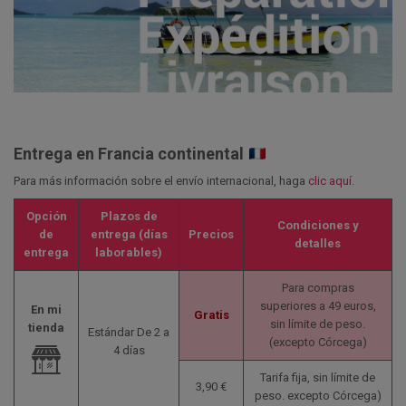
Entrega en Francia continental
Para más información sobre el envío internacional, haga
clic aquí
.
Opción
Plazos de
Condiciones y
de
entrega (días
Precios
detalles
entrega
laborables)
Para compras
superiores a 49 euros,
En mi
Gratis
sin límite de peso.
tienda
Estándar De 2 a
(excepto Córcega)
4 días
Tarifa fija, sin límite de
3,90 €
peso.
excepto Córcega)