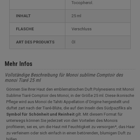
Tocopherol.
INHALT
25 ml
FLASCHE
Verschluss
ART DES PRODUKTS
Öl
Mehr Infos
Vollständige Beschreibung für Monoi sublime Comptoir des
monoi Tiaré 25 ml
Gönnen Sie Ihrer Haut den emblematischen Duft Polynesiens mit Monoï
Sublime Tiaré Comptoir des Monoï, in der Größe 25 ml. Diese ikonische
Pflege wird aus Monoï de Tahiti Appellation d'Origine hergestellt und
duftet zart nach der Tiaré-Blüte, die auf den Inseln des Südpazifiks als
Symbol für Schönheit und Reinheit
gilt. Mit diesem Format für
unterwegs können Sie jederzeit von den Vorteilen des Monois
profitieren, sei es, um die Haut mit Feuchtigkeit zu versorgen*, das Haar
zu verfeinern oder sich einfach in einen betörenden, blumigen Duft zu
hüllen.