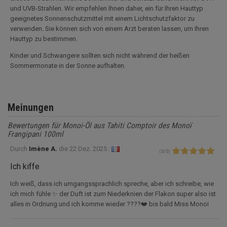
und UVB-Strahlen. Wir empfehlen Ihnen daher, ein für Ihren Hauttyp
geeignetes Sonnenschutzmittel mit einem Lichtschutzfaktor zu
verwenden. Sie können sich von einem Arzt beraten lassen, um Ihren
Hauttyp zu bestimmen.
Kinder und Schwangere sollten sich nicht während der heißen
Sommermonate in der Sonne aufhalten.
Meinungen
Bewertungen für Monoi-Öl aus Tahiti Comptoir des Monoï
Frangipani 100ml
Durch
Imène A.
die
22 Dez. 2025 :
(
5
/
5
)
Ich kiffe
Ich weiß, dass ich umgangssprachlich spreche, aber ich schreibe, wie
ich mich fühle ✨ der Duft ist zum Niederknien der Flakon super also ist
alles in Ordnung und ich komme wieder ????❤️ bis bald Miss Monoi