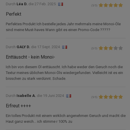
Durch
Léa D.
die
27 Feb. 2025 :
(
5
/
5
)
Perfekt
Perfektes Produkt Ich bestelle jedes Jahr mehrmals meine Monoi-Öle
sind meine Must-haves Wann gibt es einen Promo-Code ?????
Durch
GALY D.
die
17 Sept. 2024 :
(
3
/
5
)
Enttäuscht - kein Monoi-
Ich bin von diesem Öl enttäuscht. Ich habe weder den Geruch noch die
Textur meines üblichen Monoi-Öls wiedergefunden. Vielleicht ist es ein
bisschen zu stark verdünnt. Schade.
Durch
Isabelle A.
die
19 Juni 2024 :
(
5
/
5
)
Erfreut ++++
Ein tolles Produkt mit einem wirklich angenehmen Geruch und macht die
Haut ganz weich... ich stimme r 100% zu