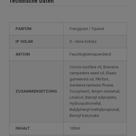
Technische Daten
PARFÜM
Frangipani / Tipanié
IP SOLAR
0 - ohne Schutz
AKTION
Feuchtigkeitsspendend
Cocos nucifera oil, Brassica
campestris seed oil, Elaeis
guineensis oil, PArfum,
Gardenia taintesis flower,
ZUSAMMENSETZUNG
Tocopherol, Amym cinnamal,
Linalool, Benzyl salyicylate,
Hydroxycitronellal,
Butylphenyl methylpropional,
Benzyl benzoate.
INHALT
100ml