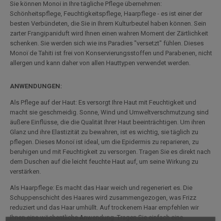
Sie können Monoi in Ihre tägliche Pflege übernehmen:
Schönheitspflege, Feuchtigkeitspflege, Haarpflege - es ist einer der
besten Verbündeten, die Sie in Ihrem Kulturbeutel haben können. Sein
zarter Frangipaniduft wird Ihnen einen wahren Moment der Zärtlichkeit
schenken. Sie werden sich wie ins Paradies "versetzt" fühlen. Dieses
Monoï de Tahiti ist frei von Konservierungsstoffen und Parabenen, nicht
allergen und kann daher von allen Hauttypen verwendet werden.
ANWENDUNGEN:
Als Pflege auf der Haut: Es versorgt Ihre Haut mit Feuchtigkeit und
macht sie geschmeidig. Sonne, Wind und Umweltverschmutzung sind
äußere Einflüsse, die die Qualität Ihrer Haut beeinträchtigen. Um ihren
Glanz und ihre Elastizität zu bewahren, ist es wichtig, sie täglich zu
pflegen. Dieses Monoï ist ideal, um die Epidermis zu reparieren, zu
beruhigen und mit Feuchtigkeit zu versorgen. Tragen Sie es direkt nach
dem Duschen auf die leicht feuchte Haut auf, um seine Wirkung zu
verstärken.
Als Haarpflege: Es macht das Haar weich und regeneriert es. Die
Schuppenschicht des Haares wird zusammengezogen, was Frizz
reduziert und das Haar umhüllt. Auf trockenem Haar empfehlen wir
Ihnen eine wöchentliche Anwendung. Tragen Sie einfach eine