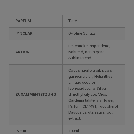
PARFÜM
Tiaré
IP SOLAR
0 - ohne Schutz
Feuchtigkeitsspendend,
AKTION
Nährend, Beruhigend,
Sublimierend
Cocos nucifera oil, Elaeis
guineensis oil, Helianthus
annuus seed oil,
Isohexadecane, Silica
ZUSAMMENSETZUNG
dimethyl silylate, Mica,
Gardenia tahitensis flower,
Parfum, CI77491, Tocopherol,
Daucus carota sativa root
extract.
INHALT
100ml