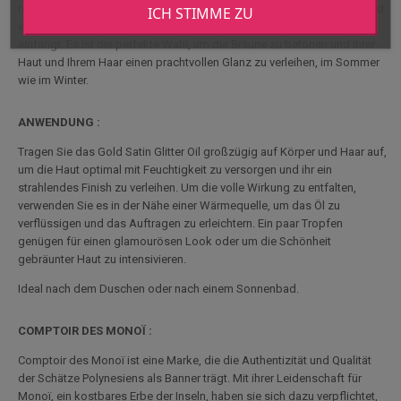
mit dem berauschenden Duft der Blumen, um Ihre Sinne zu betören und
ICH STIMME ZU
ein glitzerndes Finish zu verleihen, das bei jeder Bewegung das Licht
einfängt. Es ist die perfekte Wahl, um die Bräune zu betonen und Ihrer
Haut und Ihrem Haar einen prachtvollen Glanz zu verleihen, im Sommer
wie im Winter.
ANWENDUNG :
Tragen Sie das Gold Satin Glitter Oil großzügig auf Körper und Haar auf,
um die Haut optimal mit Feuchtigkeit zu versorgen und ihr ein
strahlendes Finish zu verleihen. Um die volle Wirkung zu entfalten,
verwenden Sie es in der Nähe einer Wärmequelle, um das Öl zu
verflüssigen und das Auftragen zu erleichtern. Ein paar Tropfen
genügen für einen glamourösen Look oder um die Schönheit
gebräunter Haut zu intensivieren.
Ideal nach dem Duschen oder nach einem Sonnenbad.
COMPTOIR DES MONOÏ :
Comptoir des Monoï ist eine Marke, die die Authentizität und Qualität
der Schätze Polynesiens als Banner trägt. Mit ihrer Leidenschaft für
Monoï, ein kostbares Erbe der Inseln, haben sie sich dazu verpflichtet,