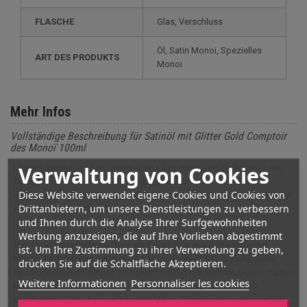
FLASCHE
Glas, Verschluss
Öl, Satin Monoi, Spezielles
ART DES PRODUKTS
Monoi
Mehr Infos
Vollständige Beschreibung für Satinöl mit Glitter Gold Comptoir
des Monoï 100ml
Verwaltung von Cookies
Lassen Sie sich vom goldenen Glanz des Huile Satin Pailletée Or von
Comptoir des Monoï, einer Einladung zu Luxus und Sinnlichkeit,
Diese Website verwendet eigene Cookies und Cookies von
verführen. Es wurde für alle entwickelt, die ihre natürliche Schönheit mit
Drittanbietern, um unsere Dienstleistungen zu verbessern
einem Hauch von Glamour zum Leuchten bringen möchten.
und Ihnen durch die Analyse Ihrer Surfgewohnheiten
Werbung anzuzeigen, die auf Ihre Vorlieben abgestimmt
Das Huile Satin Pailletée Or ist ein Konzentrat aus Raffinesse und
ist. Um Ihre Zustimmung zu ihrer Verwendung zu geben,
Pflege. Angereichert mit echtem Monoï de Tahiti A.O., das für seine
drücken Sie auf die Schaltfläche Akzeptieren.
feuchtigkeitsspendenden und geschmeidig machenden Eigenschaften
Weitere Informationen
Personnaliser les cookies
bekannt ist, verschönert dieses Öl Haut und Haar und nährt sie
gleichzeitig. Seine bronzefarbenen Mikro-Glitter harmonieren perfekt