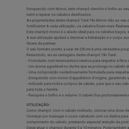
Enriquecido com Monoï, este champô devolve o brilho ao se
nutrir e reparar os cabelos danificados.
As propriedades deste champô Tiaré Tiki Monoï dão ao seu cab
fortificante! A cada utilização, os cabelos ficam mais flexíveis
Este champô monoï é o aliado ideal para os cabelos baços, 
A sua utilização ajudará a devolver a hidratação e o corpo ao
fáceis de pentear.
O seu formato pronto a usar de 250 ml é uma verdadeira po
Resumindo, eis as vantagens deste champô Tiki Tiaré:
- Formulado com tensioactivos neutros para respeitar a fibra 
- Um aroma agradável no duche que se prolonga no cabelo du
- Uma composição cuidadosamente formulada para respeitar
- Enriquecido com monoi d'appellation d'origine, garantindo 
- Indicado para todos os tipos de cabelo, para que o seu cab
para toda a família
- Recupera o brilho e o volume. O cabelo fica profundamente 
UTILIZAÇÃO:
Como champô: Com o cabelo molhado, colocar uma dose de 
Começar por massajar o couro cabeludo com os dedos para e
comprimento do cabelo, prestando especial atenção às pont
Deixe atuar o champô durante 5 a 10 minutos. Pode também a