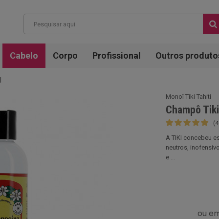
Cabelo
Corpo
Profissional
Outros produto
l
Monoï Tiki Tahiti
Champô Tiki
(4
A TIKI concebeu e
neutros, inofensiv
e ...