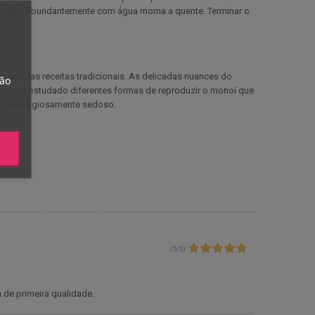
nxaguar abundantemente com água morna a quente. Terminar o
tileza das receitas tradicionais. As delicadas nuances do
tão
 de ter estudado diferentes formas de reproduzir o monoï que
noï prodigiosamente sedoso.
(
5
/
5
)
de primeira qualidade.