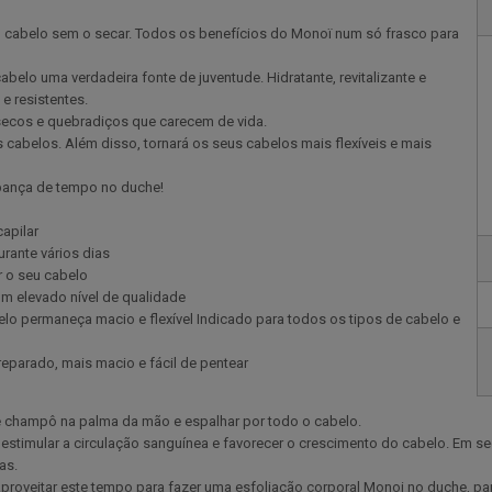
u cabelo sem o secar. Todos os benefícios do Monoï num só frasco para
elo uma verdadeira fonte de juventude. Hidratante, revitalizante e
 e resistentes.
secos e quebradiços que carecem de vida.
s cabelos. Além disso, tornará os seus cabelos mais flexíveis e mais
upança de tempo no duche!
capilar
rante vários dias
 o seu cabelo
um elevado nível de qualidade
elo permaneça macio e flexível Indicado para todos os tipos de cabelo e
reparado, mais macio e fácil de pentear
champô na palma da mão e espalhar por todo o cabelo.
stimular a circulação sanguínea e favorecer o crescimento do cabelo. Em s
as.
proveitar este tempo para fazer uma esfoliação corporal Monoi no duche, p