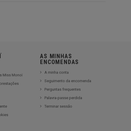
Ï
AS MINHAS
ENCOMENDAS
A minha conta
es Miss Monoï
Seguimento da encomenda
prestações
Perguntas frequentes
e
Palavra-passe perdida
iente
Terminar sessão
okies