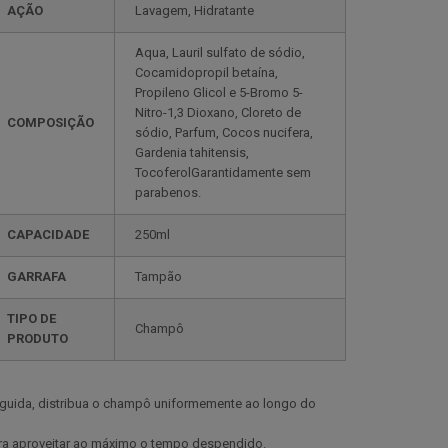
AÇÃO
Lavagem, Hidratante
Aqua, Lauril sulfato de sódio,
Cocamidopropil betaína,
Propileno Glicol e 5-Bromo 5-
Nitro-1,3 Dioxano, Cloreto de
COMPOSIÇÃO
sódio, Parfum, Cocos nucifera,
Gardenia tahitensis,
TocoferolGarantidamente sem
parabenos.
CAPACIDADE
250ml
GARRAFA
Tampão
TIPO DE
Champô
PRODUTO
eguida, distribua o champô uniformemente ao longo do
ara aproveitar ao máximo o tempo despendido.