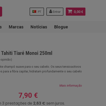
PT
Entrar
0,00 €
s
Marcas
Notícias
Blogue
 Tahiti Tiaré Monoi 250ml
 opinião)
ste champô suave para o seu cabelo. Os seus tensioactivos
os para a fibra capilar, hidratam profundamente o seu cabelo
Mais informação
7,90 €