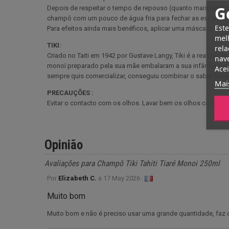
G
Depois de respeitar o tempo de repouso (quanto mais tempo
champô com um pouco de água fria para fechar as escamas da 
Este
Para efeitos ainda mais benéficos, aplicar uma máscara Tiki 
melh
TIKI:
rela
Criado no Taiti em 1942 por Gustave Langy, Tiki é a realizaç
nave
monoï preparado pela sua mãe embalaram a sua infância e er
Acei
sempre quis comercializar, conseguiu combinar o saber-faze
Mai
PRECAUÇÕES :
Evitar o contacto com os olhos. Lavar bem os olhos com ág
Opinião
Avaliações para Champô Tiki Tahiti Tiaré Monoi 250ml
Por
Elizabeth C.
a
17 May 2026 :
Muito bom
Muito bom e não é preciso usar uma grande quantidade, faz