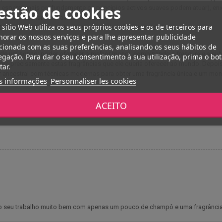
estão de cookies
 esperar, mais profundamente os princípios activos suaves podem atuar), e
fibra capilar e dar ainda mais brilho.
 sítio Web utiliza os seus próprios cookies e os de terceiros para
Monoi antes do champô e deixar atuar durante cerca de 30 minutos.
orar os nossos serviços e para lhe apresentar publicidade
cionada com as suas preferências, analisando os seus hábitos de
ão de um sonho: poder oferecer o melhor monoï, combinando a frescura e a sub
gação. Para dar o seu consentimento à sua utilização, prima o bo
am precisamente estas fragrâncias que ele queria oferecer ao mundo. Depois
tar.
r ancestral com técnicas modernas para obter uma fragrância única e um mo
s informações
Personnaliser les cookies
ua limpa se os olhos tiverem estado em contacto com o champô.
ACEITO
 o seu trabalho muito bem com apenas um pouco de champô e uma fragrância 