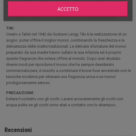
ancora più lucentezza.
ACCETTO
Per ottenere effetti ancora più benefici, prima dello shampoo applicate
una maschera Tiki Monoi e lasciatela in posa per circa 30 minuti.
TIKI:
Creato a Tahiti nel 1942 da Gustave Langy, Tiki è la realizzazione di un
sogno: poter offrire il miglior monoï, combinando la freschezza e la
delicatezza delle ricette tradizionali. Le delicate sfumature del monoï
preparato da sua madre hanno cullato la sua infanzia ed è proprio
queste fragranze che voleva offrire al mondo. Dopo aver studiato
diversi modi per riprodurre il monoï che ha sempre desiderato
commercializzare, è riuscito a combinare il know-how ancestrale con le
tecniche moderne per ottenere una fragranza unica e un monoï
prodigiosamente setoso.
PRECAUZIONE :
Evitare il contatto con gli occhi. Lavare accuratamente gli occhi con
acqua pulita se gli occhi sono stati a contatto con lo shampoo.
Recensioni