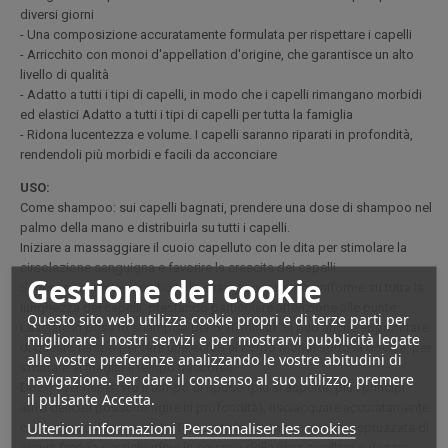
diversi giorni
- Una composizione accuratamente formulata per rispettare i capelli
- Arricchito con monoi d'appellation d'origine, che garantisce un alto
livello di qualità
- Adatto a tutti i tipi di capelli, in modo che i capelli rimangano morbidi
ed elastici Adatto a tutti i tipi di capelli per tutta la famiglia
- Ridona lucentezza e volume. I capelli saranno riparati in profondità,
rendendoli più morbidi e facili da acconciare
USO:
Come shampoo: sui capelli bagnati, prendere una dose di shampoo nel
palmo della mano e distribuirla su tutti i capelli.
Iniziare a massaggiare il cuoio capelluto con le dita per stimolare la
circolazione sanguigna e favorire la crescita dei capelli.
Gestione dei cookie
Successivamente, distribuite lo shampoo in modo uniforme su tutta la
lunghezza dei capelli, prestando particolare attenzione alle punte.
Questo sito web utilizza cookie propri e di terze parti per
Lasciate in posa lo shampoo per 5-10 minuti. Si può anche approfittare
migliorare i nostri servizi e per mostrarvi pubblicità legate
di questo tempo per fare uno scrub al corpo Monoi sotto la doccia, per
alle vostre preferenze analizzando le vostre abitudini di
sfruttare al meglio il tempo trascorso.
navigazione. Per dare il consenso al suo utilizzo, premere
Dopo aver rispettato il tempo di riposo (più si aspetta, più i principi
il pulsante Accetta.
attivi delicati possono agire in profondità), risciacquare accuratamente
Ulteriori informazioni
Personnaliser les cookies
con acqua calda o tiepida. Terminate lo shampoo con una spruzzata di
acqua fredda per richiudere le squame della fibra capillare e donare