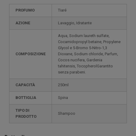
PROFUMO
Tiaré
AZIONE
Lavaggio, Idratante
Aqua, Sodium laureth sulfate,
Cocamidopropyl betaine, Propylene
Glycol e 5-Bromo 5-Nitro-1,3
COMPOSIZIONE
Dioxane, Sodium chloride, Parfum,
Cocos nucifera, Gardenia
tahitensis, TocopherolGarantito
senza parabeni.
CAPACITÀ
250ml
BOTTIGLIA
Spina
TIPO DI
Shampoo
PRODOTTO