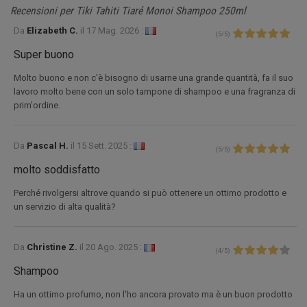
Recensioni per Tiki Tahiti Tiaré Monoi Shampoo 250ml
Da
Elizabeth C.
il
17 Mag. 2026 :
(
5
/
5
)
Super buono
Molto buono e non c'è bisogno di usarne una grande quantità, fa il suo
lavoro molto bene con un solo tampone di shampoo e una fragranza di
prim'ordine.
Da
Pascal H.
il
15 Sett. 2025 :
(
5
/
5
)
molto soddisfatto
Perché rivolgersi altrove quando si può ottenere un ottimo prodotto e
un servizio di alta qualità?
Da
Christine Z.
il
20 Ago. 2025 :
(
4
/
5
)
Shampoo
Ha un ottimo profumo, non l'ho ancora provato ma è un buon prodotto