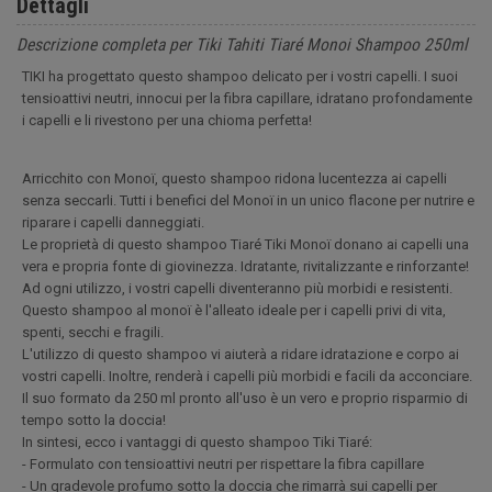
Dettagli
Descrizione completa per Tiki Tahiti Tiaré Monoi Shampoo 250ml
TIKI ha progettato questo shampoo delicato per i vostri capelli. I suoi
tensioattivi neutri, innocui per la fibra capillare, idratano profondamente
i capelli e li rivestono per una chioma perfetta!
Arricchito con Monoï, questo shampoo ridona lucentezza ai capelli
senza seccarli. Tutti i benefici del Monoï in un unico flacone per nutrire e
riparare i capelli danneggiati.
Le proprietà di questo shampoo Tiaré Tiki Monoï donano ai capelli una
vera e propria fonte di giovinezza. Idratante, rivitalizzante e rinforzante!
Ad ogni utilizzo, i vostri capelli diventeranno più morbidi e resistenti.
Questo shampoo al monoï è l'alleato ideale per i capelli privi di vita,
spenti, secchi e fragili.
L'utilizzo di questo shampoo vi aiuterà a ridare idratazione e corpo ai
vostri capelli. Inoltre, renderà i capelli più morbidi e facili da acconciare.
Il suo formato da 250 ml pronto all'uso è un vero e proprio risparmio di
tempo sotto la doccia!
In sintesi, ecco i vantaggi di questo shampoo Tiki Tiaré:
- Formulato con tensioattivi neutri per rispettare la fibra capillare
- Un gradevole profumo sotto la doccia che rimarrà sui capelli per