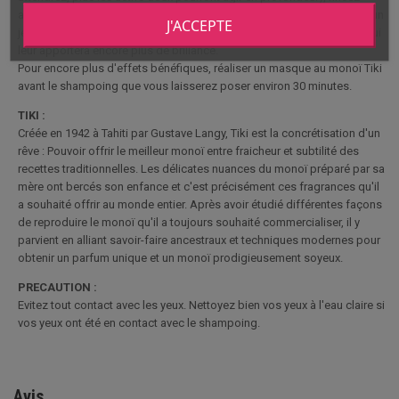
abondamment à l'eau tiède à chaude. Terminez votre shampoing par un
J'ACCEPTE
jet d'eau froide pour refermer les écailles de votre fibre capillaire ce qui
leur apportera encore plus de brillance.
Pour encore plus d'effets bénéfiques, réaliser un masque au monoï Tiki
avant le shampoing que vous laisserez poser environ 30 minutes.
TIKI :
Créée en 1942 à Tahiti par Gustave Langy, Tiki est la concrétisation d'un
rêve : Pouvoir offrir le meilleur monoï entre fraicheur et subtilité des
recettes traditionnelles. Les délicates nuances du monoï préparé par sa
mère ont bercés son enfance et c'est précisément ces fragrances qu'il
a souhaité offrir au monde entier. Après avoir étudié différentes façons
de reproduire le monoï qu'il a toujours souhaité commercialiser, il y
parvient en alliant savoir-faire ancestraux et techniques modernes pour
obtenir un parfum unique et un monoï prodigieusement soyeux.
PRECAUTION :
Evitez tout contact avec les yeux. Nettoyez bien vos yeux à l'eau claire si
vos yeux ont été en contact avec le shampoing.
Avis