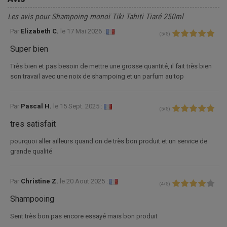
Les avis pour Shampoing monoï Tiki Tahiti Tiaré 250ml
Par
Elizabeth C.
le
17 Mai 2026 :
(
5
/
5
)
Super bien
Très bien et pas besoin de mettre une grosse quantité, il fait très bien
son travail avec une noix de shampoing et un parfum au top
Par
Pascal H.
le
15 Sept. 2025 :
(
5
/
5
)
tres satisfait
pourquoi aller ailleurs quand on de très bon produit et un service de
grande qualité
Par
Christine Z.
le
20 Aout 2025 :
(
4
/
5
)
Shampooing
Sent très bon pas encore essayé mais bon produit