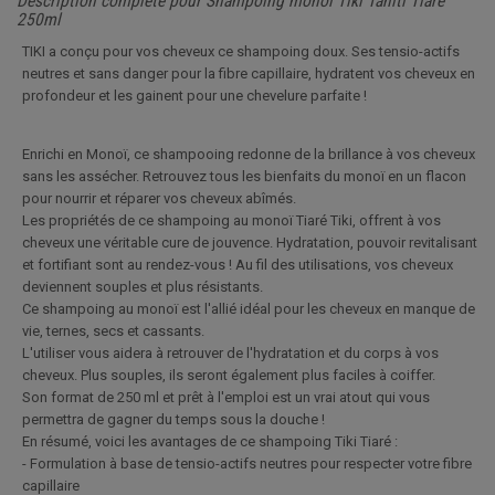
Description complète pour Shampoing monoï Tiki Tahiti Tiaré
250ml
TIKI a conçu pour vos cheveux ce shampoing doux. Ses tensio-actifs
neutres et sans danger pour la fibre capillaire, hydratent vos cheveux en
profondeur et les gainent pour une chevelure parfaite !
Enrichi en Monoï, ce shampooing redonne de la brillance à vos cheveux
sans les assécher. Retrouvez tous les bienfaits du monoï en un flacon
pour nourrir et réparer vos cheveux abîmés.
Les propriétés de ce shampoing au monoï Tiaré Tiki, offrent à vos
cheveux une véritable cure de jouvence. Hydratation, pouvoir revitalisant
et fortifiant sont au rendez-vous ! Au fil des utilisations, vos cheveux
deviennent souples et plus résistants.
Ce shampoing au monoï est l'allié idéal pour les cheveux en manque de
vie, ternes, secs et cassants.
L'utiliser vous aidera à retrouver de l'hydratation et du corps à vos
cheveux. Plus souples, ils seront également plus faciles à coiffer.
Son format de 250 ml et prêt à l'emploi est un vrai atout qui vous
permettra de gagner du temps sous la douche !
En résumé, voici les avantages de ce shampoing Tiki Tiaré :
- Formulation à base de tensio-actifs neutres pour respecter votre fibre
capillaire