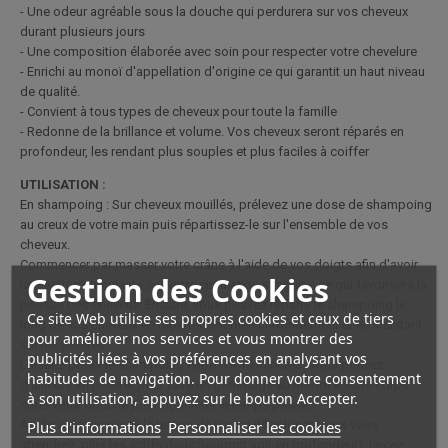
- Une odeur agréable sous la douche qui perdurera sur vos cheveux
durant plusieurs jours
- Une composition élaborée avec soin pour respecter votre chevelure
- Enrichi au monoï d'appellation d'origine ce qui garantit un haut niveau
de qualité.
- Convient à tous types de cheveux pour toute la famille
- Redonne de la brillance et volume. Vos cheveux seront réparés en
profondeur, les rendant plus souples et plus faciles à coiffer
UTILISATION :
En shampoing : Sur cheveux mouillés, prélevez une dose de shampoing
au creux de votre main puis répartissez-le sur l'ensemble de vos
cheveux.
Commencer par masser votre crâne à l'aide de vos doigts afin d'avoir
Gestion des Cookies
une action stimulante sur votre circulation sanguine ce qui favorisera la
pousse des cheveux. Ensuite, vous pouvez répartir le shampoing le
Ce site Web utilise ses propres cookies et ceux de tiers
long de vos cheveux en répartissant bien uniformément et en insistant
pour améliorer nos services et vous montrer des
sur les pointes.
publicités liées à vos préférences en analysant vos
Laissez poser le shampoing entre 5 à 10 minutes. Vous pouvez
habitudes de navigation. Pour donner votre consentement
d'ailleurs en profiter pour faire un gommage au monoï à votre corps
à son utilisation, appuyez sur le bouton Accepter.
sous votre douche pour optimiser le temps passé.
Plus d'informations
Personnaliser les cookies
Après avoir respecté le temps de pause (Plus longtemps vous
attendrez, plus les actifs doux pourront agir en profondeur), rincez