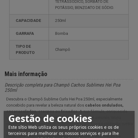
TETRASSÓDICO, SORBATO DE
POTÁSSIO, BENZOATO DE SÓDIO.
CAPACIDADE
250ml
GARRAFA
Bomba
TIPO DE
Champô
PRODUTO
Mais informação
Descrição completa para Champô Cachos Sublimes Hei Poa
250ml
Descubra o Champô Sublime Curls Hei Poa 250ml, especialmente
concebido para revelar a beleza natural dos
cabelos ondulados,
encaracolados, crespos ou frisados.
A sua fórmula, enriquecida
Gestão de cookies
com
Flor de Maracujá biológica
e ingredientes naturais, limpa
suavemente enquanto proporciona hidratação, força e proteção contra
Este sítio Web utiliza os seus próprios cookies e os de
o frisado. Aprecie o aroma exótico de Passiflore Mystique, que
terceiros para melhorar os nossos serviços e para lhe
transforma cada lavagem numa viagem sensorial ao coração da